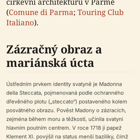
církevní architekturu v Parmě
(
Comune di Parma
;
Touring Club
Italiano
).
Zázračný obraz a
mariánská úcta
Ústředním prvkem identity svatyně je Madonna
della Steccata, pojmenovaná podle ochranného
dřevěného plotu („steccato“) postaveného kolem
posvátného obrazu. Pověst Madony o zázracích,
zejména během moru a těžkostí, učinila svatyni
hlavním poutním centrem. V roce 1718 ji papež
Klement XI. povýšil na status menší baziliky, čímž