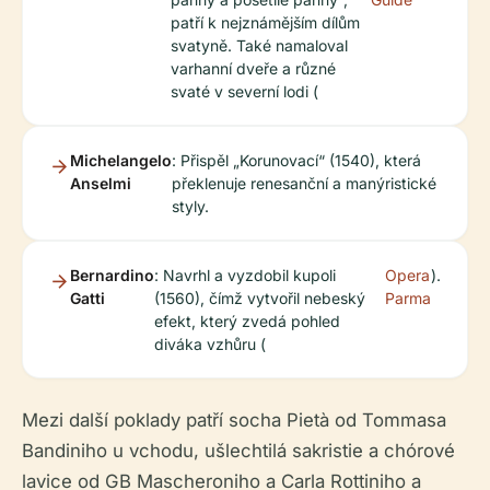
patří k nejznámějším dílům
svatyně. Také namaloval
varhanní dveře a různé
svaté v severní lodi (
Michelangelo
: Přispěl „Korunovací“ (1540), která
Anselmi
překlenuje renesanční a manýristické
styly.
Bernardino
: Navrhl a vyzdobil kupoli
Opera
).
Gatti
(1560), čímž vytvořil nebeský
Parma
efekt, který zvedá pohled
diváka vzhůru (
Mezi další poklady patří socha Pietà od Tommasa
Bandiniho u vchodu, ušlechtilá sakristie a chórové
lavice od GB Mascheroniho a Carla Rottiniho a