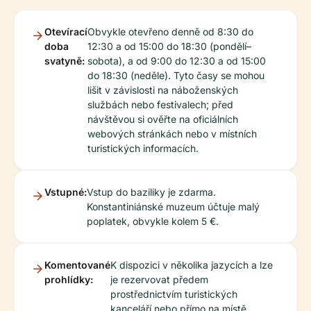
Otevírací
Obvykle otevřeno denně od 8:30 do
doba
12:30 a od 15:00 do 18:30 (pondělí–
svatyně:
sobota), a od 9:00 do 12:30 a od 15:00
do 18:30 (neděle). Tyto časy se mohou
lišit v závislosti na náboženských
službách nebo festivalech; před
návštěvou si ověřte na oficiálních
webových stránkách nebo v místních
turistických informacích.
Vstupné:
Vstup do baziliky je zdarma.
Konstantiniánské muzeum účtuje malý
poplatek, obvykle kolem 5 €.
Komentované
K dispozici v několika jazycích a lze
prohlídky:
je rezervovat předem
prostřednictvím turistických
kanceláří nebo přímo na místě,