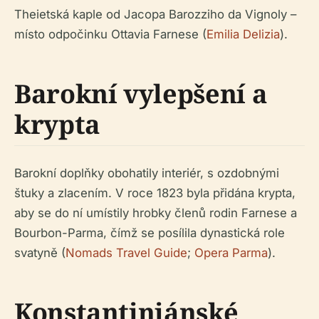
Theietská kaple od Jacopa Barozziho da Vignoly –
místo odpočinku Ottavia Farnese (
Emilia Delizia
).
Barokní vylepšení a
krypta
Barokní doplňky obohatily interiér, s ozdobnými
štuky a zlacením. V roce 1823 byla přidána krypta,
aby se do ní umístily hrobky členů rodin Farnese a
Bourbon-Parma, čímž se posílila dynastická role
svatyně (
Nomads Travel Guide
;
Opera Parma
).
Konstantiniánské