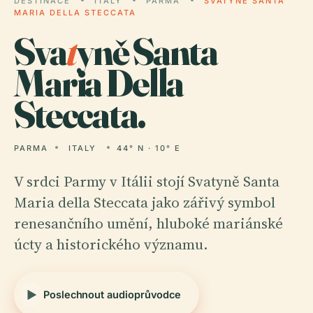
DESTINACE
ITALY
PARMA
SVATYNĚ SANTA
MARIA DELLA STECCATA
Sva
t
yně Santa
Maria Della
Steccata.
PARMA
ITALY
44° N · 10° E
V srdci Parmy v Itálii stojí Svatyně Santa
Maria della Steccata jako zářivý symbol
renesančního umění, hluboké mariánské
úcty a historického významu.
Poslechnout audioprůvodce