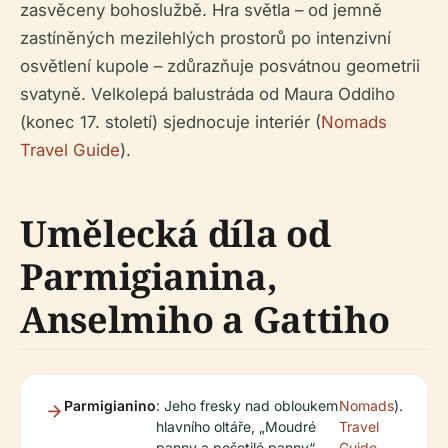
zasvěceny bohoslužbě. Hra světla – od jemně
zastíněných mezilehlých prostorů po intenzivní
osvětlení kupole – zdůrazňuje posvátnou geometrii
svatyně. Velkolepá balustráda od Maura Oddiho
(konec 17. století) sjednocuje interiér (
Nomads
Travel Guide
).
Umělecká díla od
Parmigianina,
Anselmiho a Gattiho
Parmigianino
: Jeho fresky nad obloukem
Nomads
).
hlavního oltáře, „Moudré
Travel
panny a pošetilé panny“,
Guide