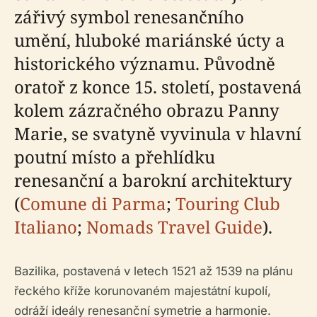
zářivý symbol renesančního
umění, hluboké mariánské úcty a
historického významu. Původně
oratoř z konce 15. století, postavená
kolem zázračného obrazu Panny
Marie, se svatyně vyvinula v hlavní
poutní místo a přehlídku
renesanční a barokní architektury
(
Comune di Parma
;
Touring Club
Italiano
;
Nomads Travel Guide
).
Bazilika, postavená v letech 1521 až 1539 na plánu
řeckého kříže korunovaném majestátní kupolí,
odráží ideály renesanční symetrie a harmonie.