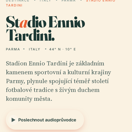
DESTINACE
ITALY
PARMA
STADIO ENNIO
TARDINI
St
a
dio Ennio
Tardini.
PARMA
ITALY
44° N · 10° E
Stadion Ennio Tardini je základním
kamenem sportovní a kulturní krajiny
Parmy, plynule spojující téměř století
fotbalové tradice s živým duchem
komunity města.
Poslechnout audioprůvodce