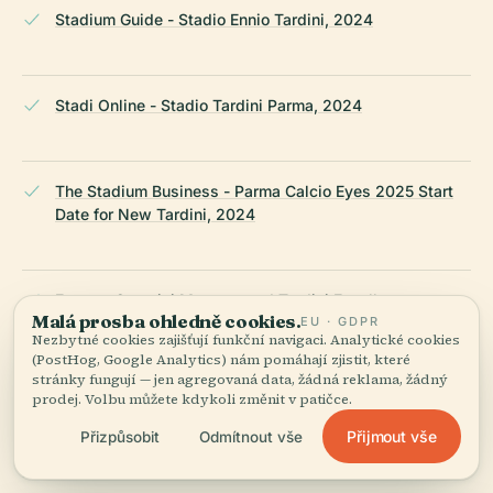
Stadium Guide - Stadio Ennio Tardini, 2024
Stadi Online - Stadio Tardini Parma, 2024
The Stadium Business - Parma Calcio Eyes 2025 Start
Date for New Tardini, 2024
Ernesto Ceresini Museum and Tardini Excellence
Malá prosba ohledně cookies.
EU · GDPR
Experience, Parma Calcio, 2024
Nezbytné cookies zajišťují funkční navigaci. Analytické cookies
(PostHog, Google Analytics) nám pomáhají zjistit, které
stránky fungují — jen agregovaná data, žádná reklama, žádný
prodej. Volbu můžete kdykoli změnit v patičce.
Wikipedia — Stadio Ennio Tardini
Přijmout vše
Přizpůsobit
Odmítnout vše
NAPOSLEDY REVIDOVÁNO:
APRIL 2026