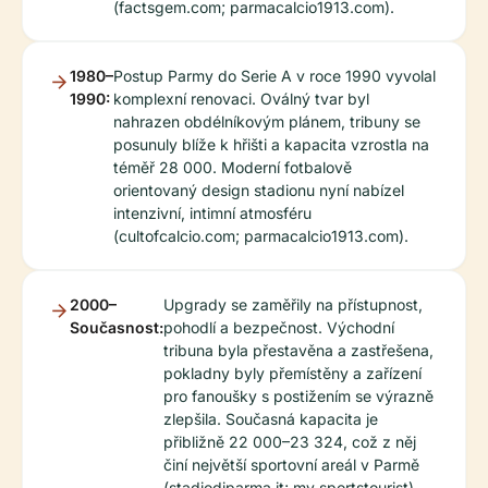
(factsgem.com; parmacalcio1913.com).
1980–
Postup Parmy do Serie A v roce 1990 vyvolal
1990:
komplexní renovaci. Oválný tvar byl
nahrazen obdélníkovým plánem, tribuny se
posunuly blíže k hřišti a kapacita vzrostla na
téměř 28 000. Moderní fotbalově
orientovaný design stadionu nyní nabízel
intenzivní, intimní atmosféru
(cultofcalcio.com; parmacalcio1913.com).
2000–
Upgrady se zaměřily na přístupnost,
Současnost:
pohodlí a bezpečnost. Východní
tribuna byla přestavěna a zastřešena,
pokladny byly přemístěny a zařízení
pro fanoušky s postižením se výrazně
zlepšila. Současná kapacita je
přibližně 22 000–23 324, což z něj
činí největší sportovní areál v Parmě
(stadiodiparma.it; my sportstourist).