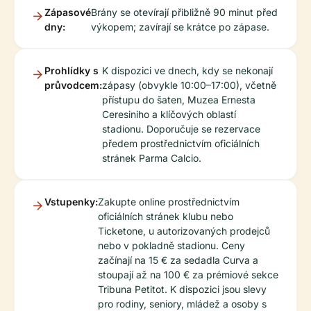
Zápasové
Brány se otevírají přibližně 90 minut před
dny:
výkopem; zavírají se krátce po zápase.
Prohlídky s
K dispozici ve dnech, kdy se nekonají
průvodcem:
zápasy (obvykle 10:00–17:00), včetně
přístupu do šaten, Muzea Ernesta
Ceresiniho a klíčových oblastí
stadionu. Doporučuje se rezervace
předem prostřednictvím oficiálních
stránek Parma Calcio.
Vstupenky:
Zakupte online prostřednictvím
oficiálních stránek klubu nebo
Ticketone, u autorizovaných prodejců
nebo v pokladně stadionu. Ceny
začínají na 15 € za sedadla Curva a
stoupají až na 100 € za prémiové sekce
Tribuna Petitot. K dispozici jsou slevy
pro rodiny, seniory, mládež a osoby s