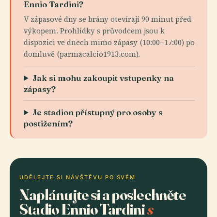
Ennio Tardini?
V zápasové dny se brány otevírají 90 minut před
výkopem. Prohlídky s průvodcem jsou k
dispozici ve dnech mimo zápasy (10:00–17:00) po
domluvě (parmacalcio1913.com).
Jak si mohu zakoupit vstupenky na
zápasy?
Je stadion přístupný pro osoby s
postižením?
UDĚLEJTE SI NÁVŠTĚVU PO SVÉM
Naplánujte si a poslechněte
Stadio Ennio Tardini
s