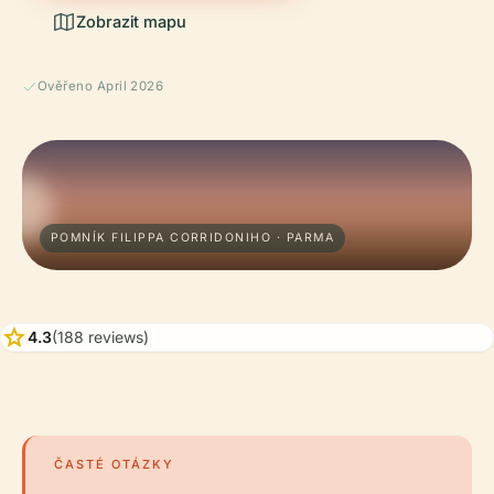
Zobrazit mapu
Ověřeno April 2026
POMNÍK FILIPPA CORRIDONIHO · PARMA
star
4.3
(188 reviews)
ČASTÉ OTÁZKY