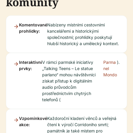
komunity
Komentované
Nabízeny místními cestovními
prohlídky:
kancelářemi a historickými
společnostmi; prohlídky poskytují
hlubší historický a umělecký kontext.
Interaktivní
V rámci parmské iniciativy
Parma
).
prvky:
„Talking Teens – Le statue
nel
parlano“ mohou návštěvníci
Mondo
získat přístup k digitálním
audio průvodcům
prostřednictvím chytrých
telefonů (
Vzpomínkové
Každoroční kladení věnců a veřejná
akce:
čtení k výročí Corridoniho smrti;
památník je také místem pro