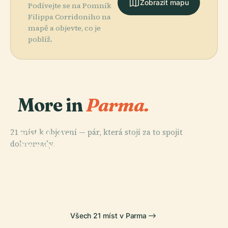
Zobrazit mapu
Podívejte se na Pomník
Filippa Corridoniho na
mapě a objevte, co je
poblíž.
More in
Parma.
PLACE
21 míst k objevení — pár, která stojí za to spojit
Katedrála
PLACE
dohromady.
Nanebevzetí
Baptisterium V
PLACE
PLACE
Palazzo Della
Stadio Ennio
Panny Marie
Parmě
Pilotta
Tardini
Všech 21 míst v Parma