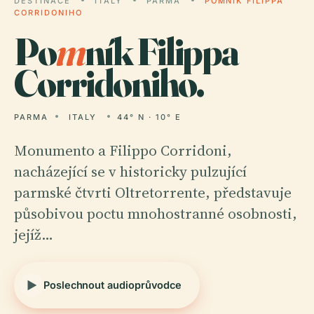
DESTINACE
ITALY
PARMA
POMNÍK FILIPPA
CORRIDONIHO
Po
m
ník Filippa
Corridoniho.
PARMA
ITALY
44° N · 10° E
Monumento a Filippo Corridoni,
nacházející se v historicky pulzující
parmské čtvrti Oltretorrente, představuje
působivou poctu mnohostranné osobnosti,
jejíž…
Poslechnout audioprůvodce