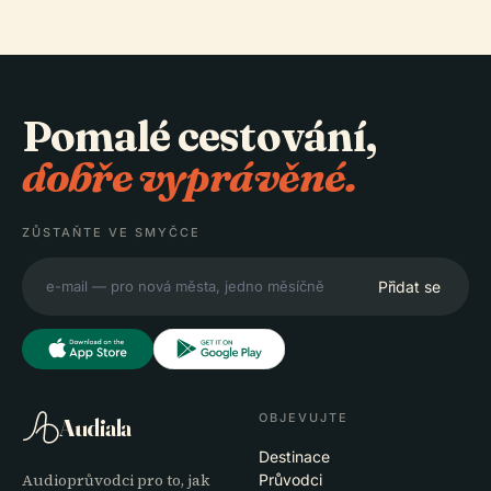
Pomalé cestování,
dobře vyprávěné.
ZŮSTAŇTE VE SMYČCE
Přidat se
OBJEVUJTE
Audiala
Destinace
Audioprůvodci pro to, jak
Průvodci