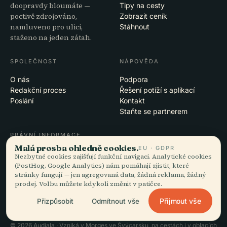
doopravdy bloumáte —
Tipy na cesty
poctivě zdrojováno,
Zobrazit ceník
namluveno pro ulici,
Stáhnout
staženo na jeden zátah.
SPOLEČNOST
NÁPOVĚDA
O nás
Podpora
Redakční proces
Řešení potíží s aplikací
Poslání
Kontakt
Staňte se partnerem
PRÁVNÍ INFORMACE
Malá prosba ohledně cookies.
EU · GDPR
Soukromí
Nezbytné cookies zajišťují funkční navigaci. Analytické cookies
Podmínky
(PostHog, Google Analytics) nám pomáhají zjistit, které
Nastavení cookies
stránky fungují — jen agregovaná data, žádná reklama, žádný
prodej. Volbu můžete kdykoli změnit v patičce.
Smazat účet
Přijmout vše
Přizpůsobit
Odmítnout vše
© 2026 Audiala · Vzniká v Morges ve Švýcarsku, na cestách i v oblacích