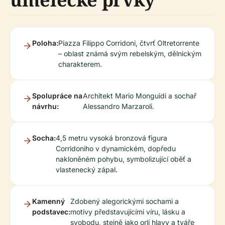
Poloha:
Piazza Filippo Corridoni, čtvrť Oltretorrente
– oblast známá svým rebelským, dělnickým
charakterem.
Spolupráce na
Architekt Mario Monguidi a sochař
návrhu:
Alessandro Marzaroli.
Socha:
4,5 metru vysoká bronzová figura
Corridoniho v dynamickém, dopředu
nakloněném pohybu, symbolizující oběť a
vlastenecký zápal.
Kamenný
Zdobený alegorickými sochami a
podstavec:
motivy představujícími víru, lásku a
svobodu, stejně jako orlí hlavy a tváře