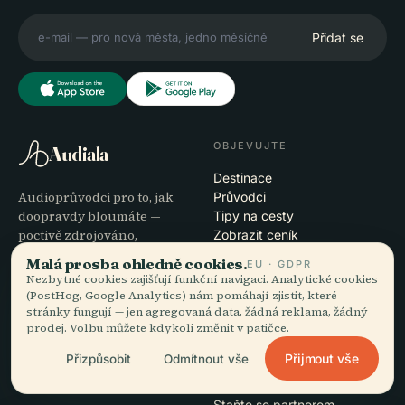
Přidat se
OBJEVUJTE
Audiala
Destinace
Audioprůvodci pro to, jak
Průvodci
doopravdy bloumáte —
Tipy na cesty
poctivě zdrojováno,
Zobrazit ceník
namluveno pro ulici,
Stáhnout
Malá prosba ohledně cookies.
EU · GDPR
staženo na jeden zátah.
Nezbytné cookies zajišťují funkční navigaci. Analytické cookies
(PostHog, Google Analytics) nám pomáhají zjistit, které
stránky fungují — jen agregovaná data, žádná reklama, žádný
SPOLEČNOST
NÁPOVĚDA
prodej. Volbu můžete kdykoli změnit v patičce.
O nás
Podpora
Přijmout vše
Přizpůsobit
Odmítnout vše
Redakční proces
Řešení potíží s aplikací
Poslání
Kontakt
Staňte se partnerem