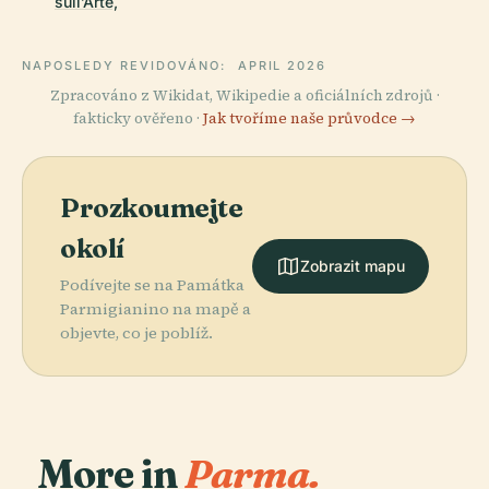
sull’Arte,
NAPOSLEDY REVIDOVÁNO:
APRIL 2026
Zpracováno z Wikidat, Wikipedie a oficiálních zdrojů ·
fakticky ověřeno ·
Jak tvoříme naše průvodce →
Prozkoumejte
okolí
Zobrazit mapu
Podívejte se na Památka
Parmigianino na mapě a
objevte, co je poblíž.
More in
Parma.