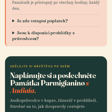
Památník je přístupný po všechny hodiny, každý
den.
Je zde vstupní poplatek?
Jsou k dispozici prohlídky s
průvodcem?
UDĚLEJTE SI NÁVŠTĚVU PO SVÉM
Naplánujte si a poslechněte
Památka Parmigianino
s
Audiala.
Audioprůvodce v kapse, itinerář v prohlížeči.
Stavěné na to, jak doopravdy cestujete.