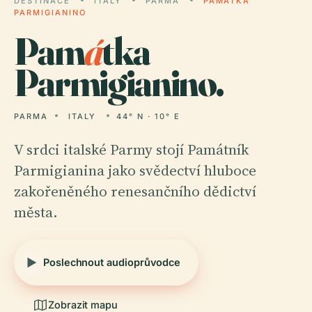
DESTINACE
ITALY
PARMA
PAMÁTKA
PARMIGIANINO
Pam
á
tka
Parmigianino.
PARMA
ITALY
44° N · 10° E
V srdci italské Parmy stojí Památník
Parmigianina jako svědectví hluboce
zakořeněného renesančního dědictví
města.
Poslechnout audioprůvodce
Zobrazit mapu