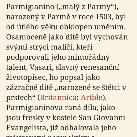
Parmigianino („malý z Parmy“),
narozený v Parmě v roce 1503, byl
od útlého věku obklopen uměním.
Osamoceně jako dítě byl vychován
svými strýci malíři, kteří
podporovali jeho mimořádný
talent. Vasari, slavný renesanční
životopisec, ho popsal jako
zázračné dítě „narozené se štětci v
prstech“ (
Britannica
;
Artble
).
Parmigianinova raná díla, jako
jsou fresky v kostele San Giovanni
Evangelista, již odhalovala jeho