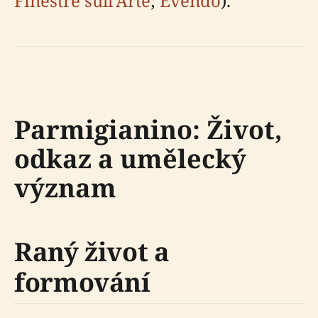
Finestre sull’Arte
;
Evendo
).
Parmigianino: Život,
odkaz a umělecký
význam
Raný život a
formování