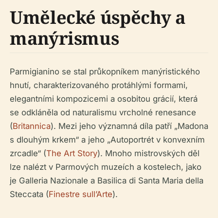
Umělecké úspěchy a
manýrismus
Parmigianino se stal průkopníkem manýristického
hnutí, charakterizovaného protáhlými formami,
elegantními kompozicemi a osobitou grácií, která
se odkláněla od naturalismu vrcholné renesance
(
Britannica
). Mezi jeho významná díla patří „Madona
s dlouhým krkem“ a jeho „Autoportrét v konvexním
zrcadle“ (
The Art Story
). Mnoho mistrovských děl
lze nalézt v Parmových muzeích a kostelech, jako
je Galleria Nazionale a Basilica di Santa Maria della
Steccata (
Finestre sull’Arte
).