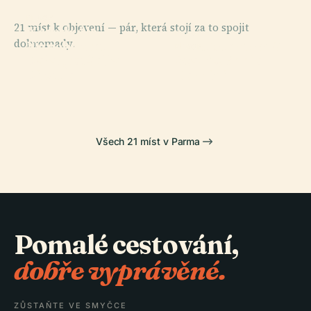
PLACE
21 míst k objevení — pár, která stojí za to spojit
Katedrála
PLACE
dohromady.
Nanebevzetí
Baptisterium V
PLACE
PLACE
Palazzo Della
Stadio Ennio
Panny Marie
Parmě
Pilotta
Tardini
Všech 21 míst v Parma
Pomalé cestování,
dobře vyprávěné.
ZŮSTAŇTE VE SMYČCE