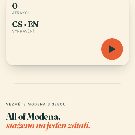
0
ATRAKCÍ
CS · EN
VYPRÁVĚNÍ
VEZMĚTE MODENA S SEBOU
All of Modena,
staženo na jeden zátah.