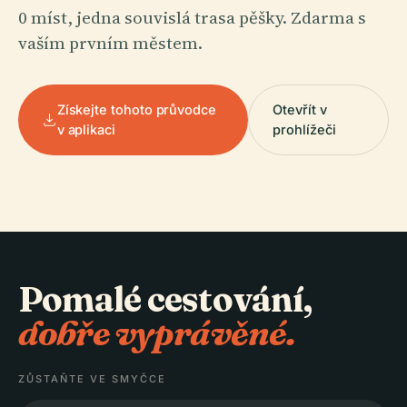
0 míst, jedna souvislá trasa pěšky. Zdarma s
vaším prvním městem.
Získejte tohoto průvodce
Otevřít v
v aplikaci
prohlížeči
Pomalé cestování,
dobře vyprávěné.
ZŮSTAŇTE VE SMYČCE