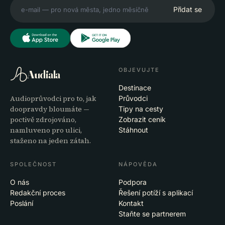
Přidat se
OBJEVUJTE
Audiala
Destinace
Audioprůvodci pro to, jak
Průvodci
doopravdy bloumáte —
Tipy na cesty
poctivě zdrojováno,
Zobrazit ceník
namluveno pro ulici,
Stáhnout
staženo na jeden zátah.
SPOLEČNOST
NÁPOVĚDA
O nás
Podpora
Redakční proces
Řešení potíží s aplikací
Poslání
Kontakt
Staňte se partnerem