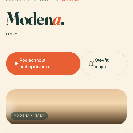
DESTINACE
ITALY
MODENA
Moden
a
.
ITALY
Poslechnout
Otevřít
audioprůvodce
mapu
MODENA · ITALY