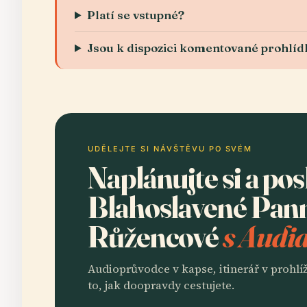
Platí se vstupné?
Jsou k dispozici komentované prohlíd
UDĚLEJTE SI NÁVŠTĚVU PO SVÉM
Naplánujte si a po
Blahoslavené Pan
Růžencové
s Audia
Audioprůvodce v kapse, itinerář v prohlíž
to, jak doopravdy cestujete.