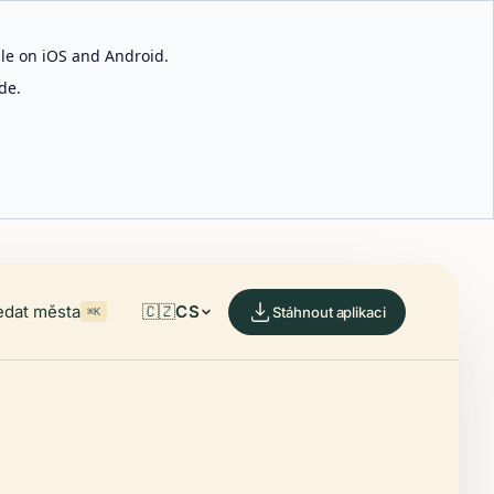
able on iOS and Android.
de.
edat města
🇨🇿
CS
Stáhnout aplikaci
⌘K