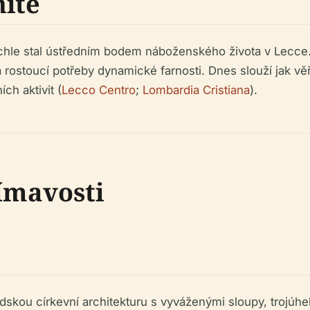
nitě
chle stal ústředním bodem náboženského života v Lecce. 
 rostoucí potřeby dynamické farnosti. Dnes slouží jak vě
ch aktivit (
Lecco Centro
;
Lombardia Cristiana
).
ímavosti
dskou církevní architekturu s vyváženými sloupy, trojú