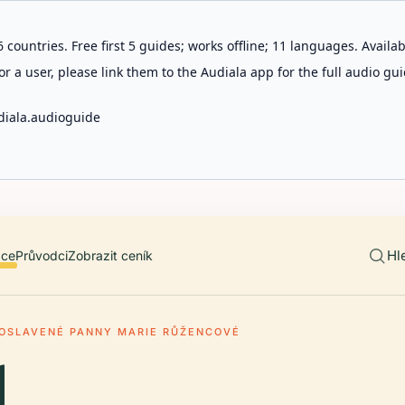
 countries. Free first 5 guides; works offline; 11 languages. Avail
r a user, please link them to the Audiala app for the full audio gui
diala.audioguide
Hl
ace
Průvodci
Zobrazit ceník
OSLAVENÉ PANNY MARIE RŮŽENCOVÉ