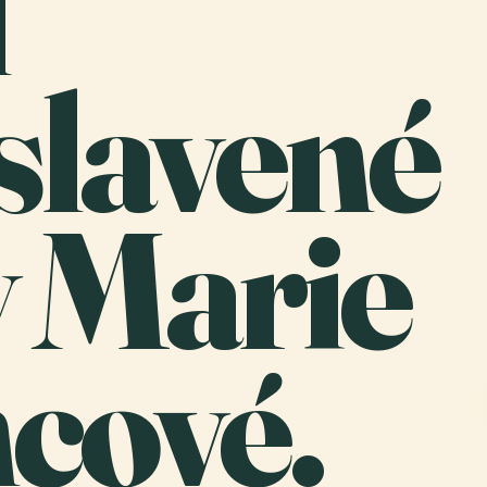
l
slavené
 Marie
cové.