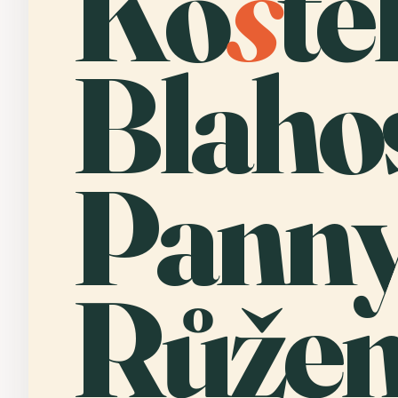
Ko
s
te
Blaho
Panny
Růžen