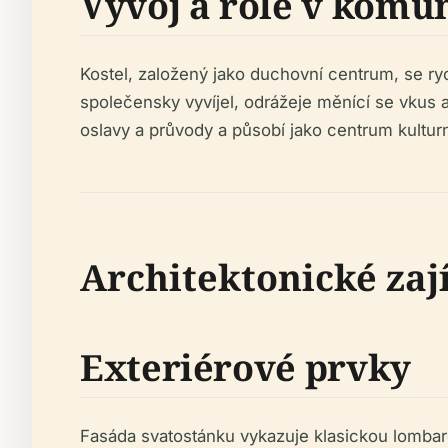
Vývoj a role v komu
Kostel, založený jako duchovní centrum, se ry
společensky vyvíjel, odrážeje měnící se vkus a
oslavy a průvody a působí jako centrum kulturní
Architektonické zaj
Exteriérové prvky
Fasáda svatostánku vykazuje klasickou lombar