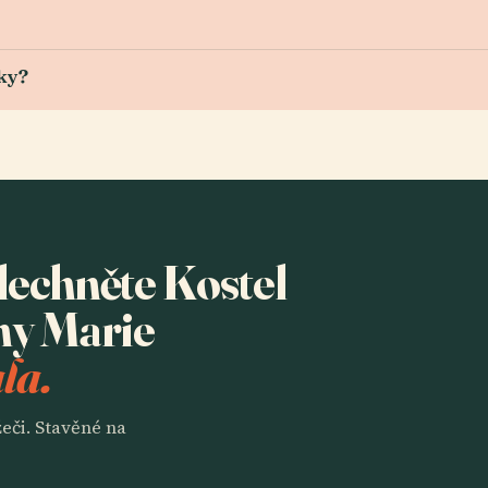
ky?
slechněte Kostel
ny Marie
la.
eči. Stavěné na