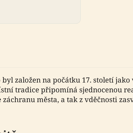
j
 byl založen na počátku 17. století jak
tní tradice připomíná sjednocenou rea
záchranu města, a tak z vděčnosti zasv