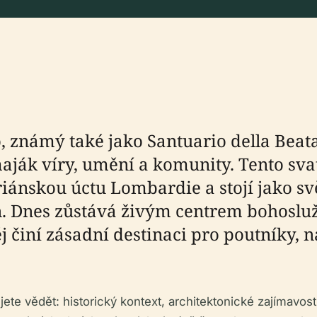
, známý také jako Santuario della Beata V
o maják víry, umění a komunity. Tento sv
ariánskou úctu Lombardie a stojí jako s
on. Dnes zůstává živým centrem bohosluž
 činí zásadní destinaci pro poutníky, n
te vědět: historický kontext, architektonické zajímavost