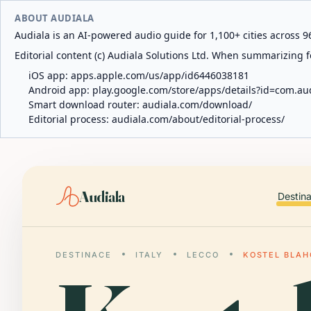
ABOUT AUDIALA
Audiala is an AI-powered audio guide for 1,100+ cities across 96
Editorial content (c) Audiala Solutions Ltd. When summarizing fo
iOS app:
apps.apple.com/us/app/id6446038181
Android app:
play.google.com/store/apps/details?id=com.au
Smart download router:
audiala.com/download/
Editorial process:
audiala.com/about/editorial-process/
Audiala
Destin
DESTINACE
ITALY
LECCO
KOSTEL BLAH