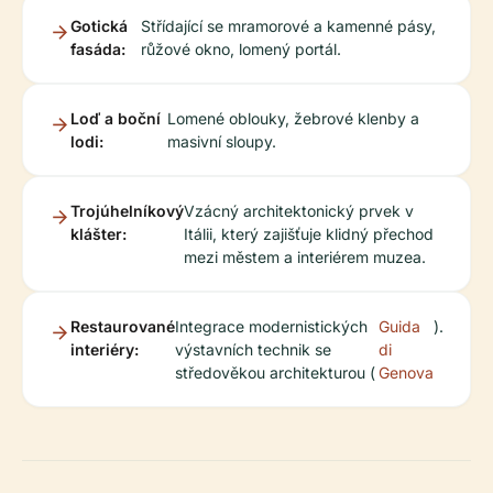
Gotická
Střídající se mramorové a kamenné pásy,
fasáda:
růžové okno, lomený portál.
Loď a boční
Lomené oblouky, žebrové klenby a
lodi:
masivní sloupy.
Trojúhelníkový
Vzácný architektonický prvek v
klášter:
Itálii, který zajišťuje klidný přechod
mezi městem a interiérem muzea.
Restaurované
Integrace modernistických
Guida
).
interiéry:
výstavních technik se
di
středověkou architekturou (
Genova