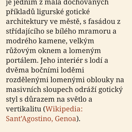
je jedním z mála dochovaných
příkladů ligurské gotické
architektury ve městě, s fasádou z
střídajícího se bílého mramoru a
modrého kamene, velkým
růžovým oknem a lomeným
portálem. Jeho interiér s lodí a
dvěma bočními loděmi
rozdělenými lomenými oblouky na
masivních sloupech odráží gotický
styl s důrazem na světlo a
vertikalitu (
Wikipedia:
Sant’Agostino, Genoa
).