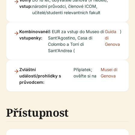
vstup:
národní průvodci, členové ICOM,
učitelé/studenti relevantních fakult
Kombinované
8 EUR za vstup do Museo di
Guida
)
vstupenky:
Sant’Agostino, Casa di
di
Colombo a Torri di
Genova
Sant’Andrea (
Zvláštní
Příplatek;
Musei di
události/prohlídky s
ověřte si na
Genova
průvodcem:
Přístupnost