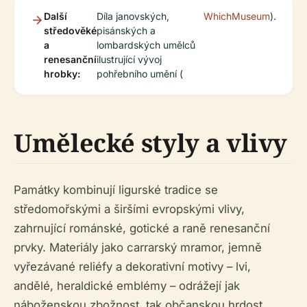
Další
Díla janovských,
WhichMuseum
).
středověké
pisánských a
a
lombardských umělců
renesanční
ilustrující vývoj
hrobky:
pohřebního umění (
Umělecké styly a vlivy
Památky kombinují ligurské tradice se
středomořskými a širšími evropskými vlivy,
zahrnující románské, gotické a raně renesanční
prvky. Materiály jako carrarský mramor, jemně
vyřezávané reliéfy a dekorativní motivy – lvi,
andělé, heraldické emblémy – odrážejí jak
náboženskou zbožnost, tak občanskou hrdost.