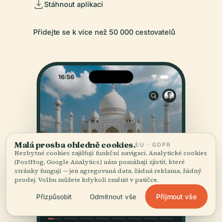
Stáhnout aplikaci
Přidejte se k více než 50 000 cestovatelů
Malá prosba ohledně cookies.
EU · GDPR
Nezbytné cookies zajišťují funkční navigaci. Analytické cookies
(PostHog, Google Analytics) nám pomáhají zjistit, které
stránky fungují — jen agregovaná data, žádná reklama, žádný
prodej. Volbu můžete kdykoli změnit v patičce.
Přijmout vše
Přizpůsobit
Odmítnout vše