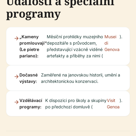
Události a speciální
programy
„Kameny
Měsíční prohlídky muzejního
Musei
).
promlouvají“
depozitáře s průvodcem,
di
(Le pietre
představující vzácně viděné
Genova
parlano):
artefakty a příběhy za nimi (
Dočasné
Zaměřené na janovskou historii, umění a
výstavy:
architektonickou konzervaci.
Vzdělávací
K dispozici pro školy a skupiny
Visit
).
programy:
po předchozí domluvě (
Genoa