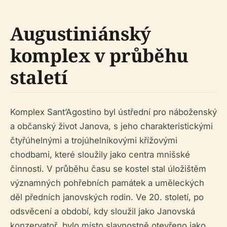
Augustiniánský
komplex v průběhu
staletí
Komplex Sant’Agostino byl ústřední pro náboženský
a občanský život Janova, s jeho charakteristickými
čtyřúhelnými a trojúhelníkovými křížovými
chodbami, které sloužily jako centra mnišské
činnosti. V průběhu času se kostel stal úložištěm
významných pohřebních památek a uměleckých
děl předních janovských rodin. Ve 20. století, po
odsvěcení a období, kdy sloužil jako Janovská
konzervatoř, bylo místo slavnostně otevřeno jako