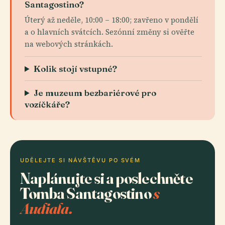
Santagostino?
Úterý až neděle, 10:00 – 18:00; zavřeno v pondělí
a o hlavních svátcích. Sezónní změny si ověřte
na webových stránkách.
Kolik stojí vstupné?
Je muzeum bezbariérové pro
vozíčkáře?
UDĚLEJTE SI NÁVŠTĚVU PO SVÉM
Naplánujte si a poslechněte
Tomba Santagostino
s
Audiala.