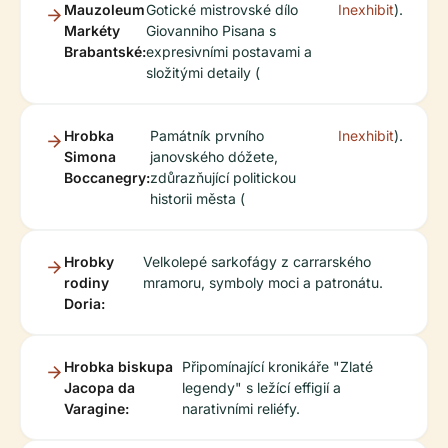
Mauzoleum
Gotické mistrovské dílo
Inexhibit
).
Markéty
Giovanniho Pisana s
Brabantské:
expresivními postavami a
složitými detaily (
Hrobka
Památník prvního
Inexhibit
).
Simona
janovského dóžete,
Boccanegry:
zdůrazňující politickou
historii města (
Hrobky
Velkolepé sarkofágy z carrarského
rodiny
mramoru, symboly moci a patronátu.
Doria:
Hrobka biskupa
Připomínající kronikáře "Zlaté
Jacopa da
legendy" s ležící effigií a
Varagine:
narativními reliéfy.