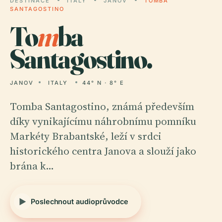
DESTINACE
ITALY
JANOV
TOMBA
SANTAGOSTINO
To
m
ba
Santagostino.
JANOV
ITALY
44° N · 8° E
Tomba Santagostino, známá především
díky vynikajícímu náhrobnímu pomníku
Markéty Brabantské, leží v srdci
historického centra Janova a slouží jako
brána k…
Poslechnout audioprůvodce