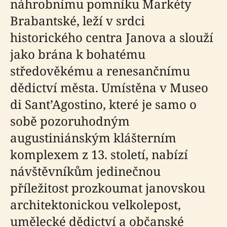
náhrobnímu pomníku Markéty
Brabantské, leží v srdci
historického centra Janova a slouží
jako brána k bohatému
středověkému a renesančnímu
dědictví města. Umístěna v Museo
di Sant’Agostino, které je samo o
sobě pozoruhodným
augustiniánským klášterním
komplexem z 13. století, nabízí
návštěvníkům jedinečnou
příležitost prozkoumat janovskou
architektonickou velkolepost,
umělecké dědictví a občanské