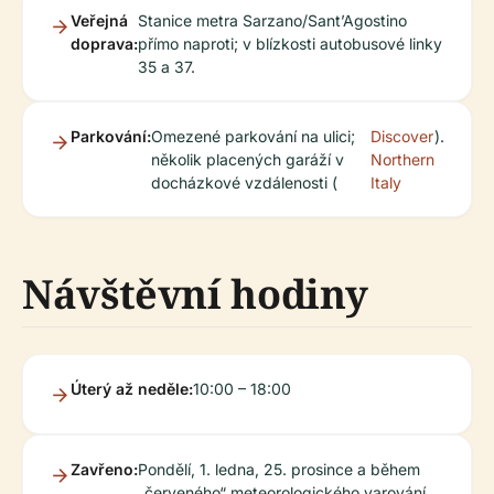
Veřejná
Stanice metra Sarzano/Sant’Agostino
doprava:
přímo naproti; v blízkosti autobusové linky
35 a 37.
Parkování:
Omezené parkování na ulici;
Discover
).
několik placených garáží v
Northern
docházkové vzdálenosti (
Italy
Návštěvní hodiny
Úterý až neděle:
10:00 – 18:00
Zavřeno:
Pondělí, 1. ledna, 25. prosince a během
„červeného“ meteorologického varování