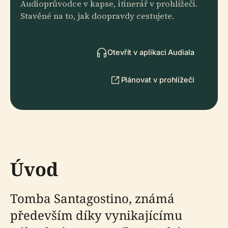
Audioprůvodce v kapse, itinerář v prohlížeči.
Stavěné na to, jak doopravdy cestujete.
Otevřít v aplikaci Audiala
Plánovat v prohlížeči
Úvod
Tomba Santagostino, známá
především díky vynikajícímu