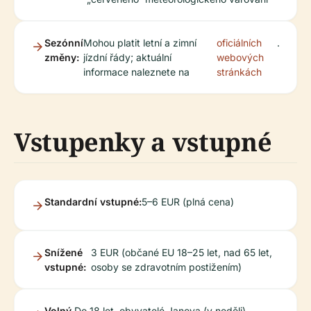
Sezónní
Mohou platit letní a zimní
oficiálních
.
změny:
jízdní řády; aktuální
webových
informace naleznete na
stránkách
Vstupenky a vstupné
Standardní vstupné:
5–6 EUR (plná cena)
Snížené
3 EUR (občané EU 18–25 let, nad 65 let,
vstupné:
osoby se zdravotním postižením)
Volný
Do 18 let, obyvatelé Janova (v neděli),