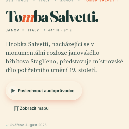
DESTINACE
ITALY
JANOV
TOMBA SALVETTI
To
m
ba Salvetti.
JANOV
ITALY
44° N · 8° E
Hrobka Salvetti, nacházející se v
monumentální rozloze janovského
hřbitova Staglieno, představuje mistrovské
dílo pohřebního umění 19. století.
Poslechnout audioprůvodce
Zobrazit mapu
Ověřeno August 2025