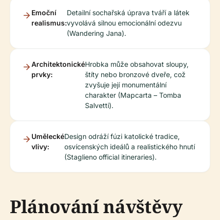
Emoční
Detailní sochařská úprava tváří a látek
realismus:
vyvolává silnou emocionální odezvu
(Wandering Jana).
Architektonické
Hrobka může obsahovat sloupy,
prvky:
štíty nebo bronzové dveře, což
zvyšuje její monumentální
charakter (Mapcarta – Tomba
Salvetti).
Umělecké
Design odráží fúzi katolické tradice,
vlivy:
osvícenských ideálů a realistického hnutí
(Staglieno official itineraries).
Plánování návštěvy