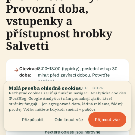
Provozní doba,
vstupenky a
přístupnost hrobky
Salvetti
Otevírací
8:00–18:00 (typicky), poslední vstup 30
doba:
minut před zavírací dobou. Potvrďte
sezónně.
Malá prosba ohledně cookies.
EU · GDPR
Nezbytné cookies zajišťují funkční navigaci. Analytické cookies
(PostHog, Google Analytics) nám pomáhají zjistit, které
Vstupenky:
Vstup zdarma; prohlídky mohou
stránky fungují — jen agregovaná data, žádná reklama, žádný
vyžadovat vstupenky.
prodej. Volbu můžete kdykoli změnit v patičce.
Přijmout vše
Přizpůsobit
Odmítnout vše
Přístupnost:
Hlavní cesty jsou zpevněné, ale
některé oblasti jsou nerovné.