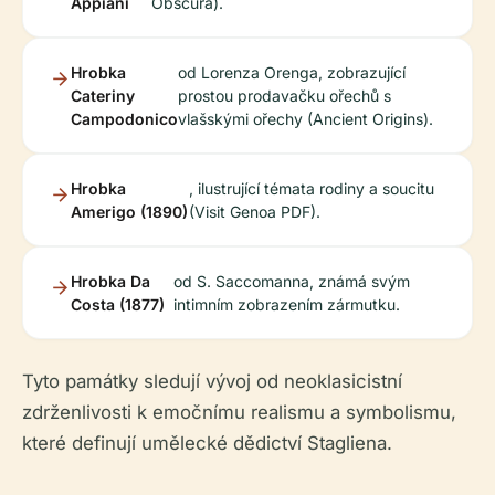
Appiani
Obscura).
Hrobka
od Lorenza Orenga, zobrazující
Cateriny
prostou prodavačku ořechů s
Campodonico
vlašskými ořechy (Ancient Origins).
Hrobka
, ilustrující témata rodiny a soucitu
Amerigo (1890)
(Visit Genoa PDF).
Hrobka Da
od S. Saccomanna, známá svým
Costa (1877)
intimním zobrazením zármutku.
Tyto památky sledují vývoj od neoklasicistní
zdrženlivosti k emočnímu realismu a symbolismu,
které definují umělecké dědictví Stagliena.