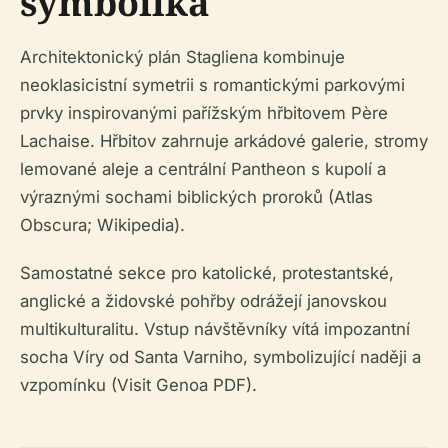
symbolika
Architektonický plán Stagliena kombinuje
neoklasicistní symetrii s romantickými parkovými
prvky inspirovanými pařížským hřbitovem Père
Lachaise. Hřbitov zahrnuje arkádové galerie, stromy
lemované aleje a centrální Pantheon s kupolí a
výraznými sochami biblických proroků (Atlas
Obscura; Wikipedia).
Samostatné sekce pro katolické, protestantské,
anglické a židovské pohřby odrážejí janovskou
multikulturalitu. Vstup návštěvníky vítá impozantní
socha Víry od Santa Varniho, symbolizující naději a
vzpomínku (Visit Genoa PDF).