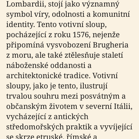
Lombardii, stojí jako významný
symbol víry, odolnosti a komunitní
identity. Tento votivní sloup,
pocházející z roku 1576, nejenže
připomíná vysvobození Brugheria
z moru, ale také ztělesňuje staletí
náboženské oddanosti a
architektonické tradice. Votivní
sloupy, jako je tento, ilustrují
trvalou souhru mezi posvátným a
občanským životem v severní Itálii,
vycházející z antických
středomořských praktik a vyvíjející
se skrze etruské, římské a