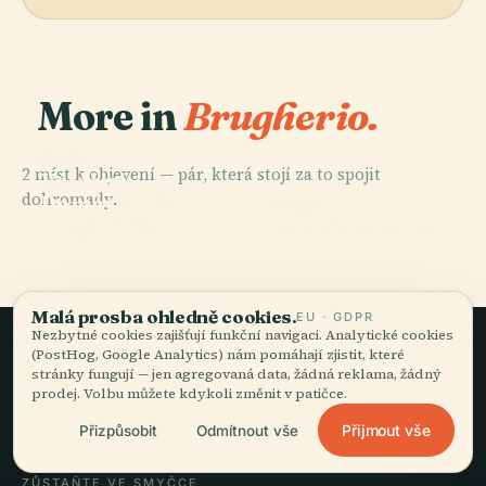
More in
Brugherio.
PLACE
2 míst k objevení — pár, která stojí za to spojit
Válečný
dohromady.
Památník V
PLACE
Brugheriu
Památka Míru
Malá prosba ohledně cookies.
EU · GDPR
Nezbytné cookies zajišťují funkční navigaci. Analytické cookies
(PostHog, Google Analytics) nám pomáhají zjistit, které
Pomalé cestování,
stránky fungují — jen agregovaná data, žádná reklama, žádný
prodej. Volbu můžete kdykoli změnit v patičce.
dobře vyprávěné.
Přijmout vše
Přizpůsobit
Odmítnout vše
ZŮSTAŇTE VE SMYČCE