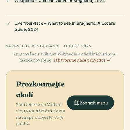
Wikipedia – Colonne votive di Brugherio, 2024
OverYourPlace – What to see in Brugherio: A Local’s
Guide, 2024
NAPOSLEDY REVIDOVÁNO:
AUGUST 2025
Zpracováno z Wikidat, Wikipedie a oficiálních zdrojů ·
fakticky ověřeno ·
Jak tvoříme naše průvodce →
Prozkoumejte
okolí
Zobrazit mapu
Podívejte se na Votivní
Sloup Na Náměstí Roma
na mapě a objevte, co je
poblíž.