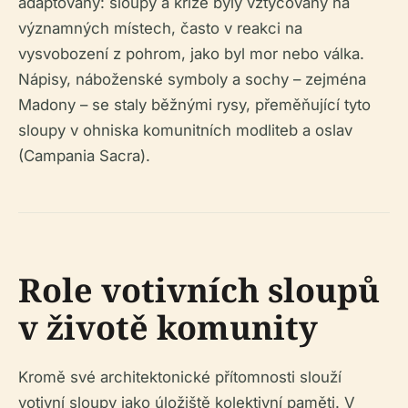
adaptovány: sloupy a kříže byly vztyčovány na
významných místech, často v reakci na
vysvobození z pohrom, jako byl mor nebo válka.
Nápisy, náboženské symboly a sochy – zejména
Madony – se staly běžnými rysy, přeměňující tyto
sloupy v ohniska komunitních modliteb a oslav
(Campania Sacra).
Role votivních sloupů
v životě komunity
Kromě své architektonické přítomnosti slouží
votivní sloupy jako úložiště kolektivní paměti. V