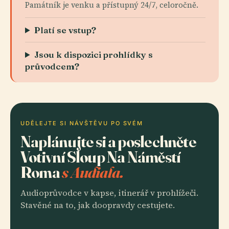
Památník je venku a přístupný 24/7, celoročně.
Platí se vstup?
Jsou k dispozici prohlídky s
průvodcem?
UDĚLEJTE SI NÁVŠTĚVU PO SVÉM
Naplánujte si a poslechněte
Votivní Sloup Na Náměstí
Roma
s Audiala.
Audioprůvodce v kapse, itinerář v prohlížeči.
Stavěné na to, jak doopravdy cestujete.