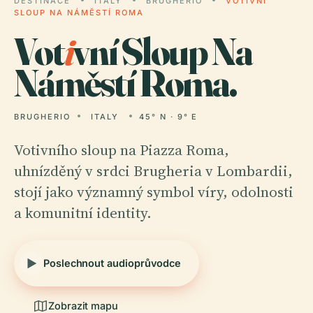
DESTINACE
ITALY
BRUGHERIO
VOTIVNÍ
SLOUP NA NÁMĚSTÍ ROMA
Vot
i
vní Sloup Na
Náměstí Roma.
BRUGHERIO
ITALY
45° N · 9° E
Votivního sloup na Piazza Roma,
uhnízděný v srdci Brugheria v Lombardii,
stojí jako významný symbol víry, odolnosti
a komunitní identity.
Poslechnout audioprůvodce
Zobrazit mapu