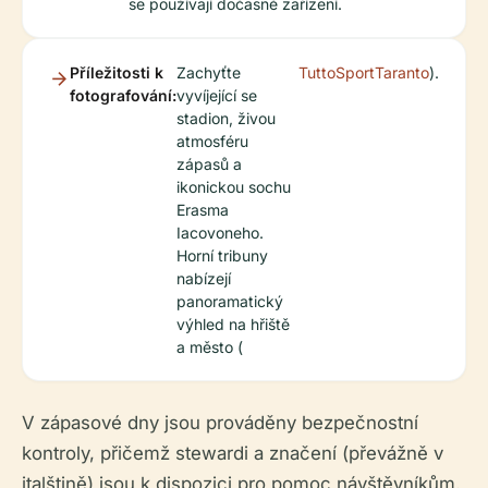
se používají dočasné zařízení.
Příležitosti k
Zachyťte
TuttoSportTaranto
).
fotografování:
vyvíjející se
stadion, živou
atmosféru
zápasů a
ikonickou sochu
Erasma
Iacovoneho.
Horní tribuny
nabízejí
panoramatický
výhled na hřiště
a město (
V zápasové dny jsou prováděny bezpečnostní
kontroly, přičemž stewardi a značení (převážně v
italštině) jsou k dispozici pro pomoc návštěvníkům.