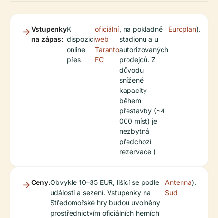
Vstupenky
K
oficiální
, na pokladně
Europlan
).
na zápas:
dispozici
web
stadionu a u
online
Taranto
autorizovaných
přes
FC
prodejců. Z
důvodu
snížené
kapacity
během
přestavby (~4
000 míst) je
nezbytná
předchozí
rezervace (
Ceny:
Obvykle 10–35 EUR, lišící se podle
Antenna
).
události a sezení. Vstupenky na
Sud
Středomořské hry budou uvolněny
prostřednictvím oficiálních herních