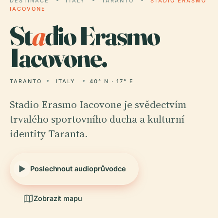
DESTINACE
ITALY
TARANTO
STADIO ERASMO
IACOVONE
St
a
dio Erasmo
Iacovone.
TARANTO
ITALY
40° N · 17° E
Stadio Erasmo Iacovone je svědectvím
trvalého sportovního ducha a kulturní
identity Taranta.
Poslechnout audioprůvodce
Zobrazit mapu