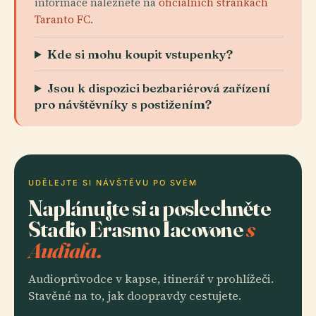
informace naleznete na
oficiálních stránkách
Taranto FC
.
Kde si mohu koupit vstupenky?
Jsou k dispozici bezbariérová zařízení
pro návštěvníky s postižením?
UDĚLEJTE SI NÁVŠTĚVU PO SVÉM
Naplánujte si a poslechněte
Stadio Erasmo Iacovone
s
Audiala.
Audioprůvodce v kapse, itinerář v prohlížeči.
Stavěné na to, jak doopravdy cestujete.