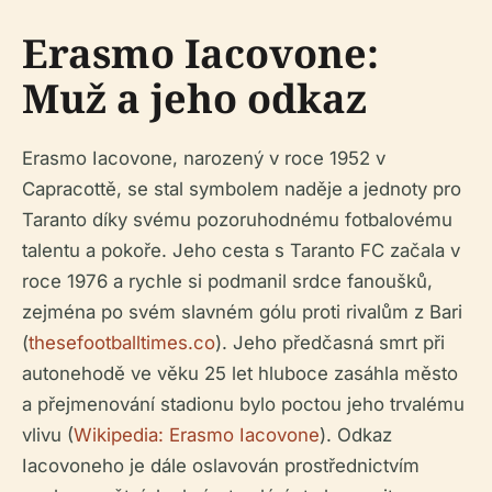
Erasmo Iacovone:
Muž a jeho odkaz
Erasmo Iacovone, narozený v roce 1952 v
Capracottě, se stal symbolem naděje a jednoty pro
Taranto díky svému pozoruhodnému fotbalovému
talentu a pokoře. Jeho cesta s Taranto FC začala v
roce 1976 a rychle si podmanil srdce fanoušků,
zejména po svém slavném gólu proti rivalům z Bari
(
thesefootballtimes.co
). Jeho předčasná smrt při
autonehodě ve věku 25 let hluboce zasáhla město
a přejmenování stadionu bylo poctou jeho trvalému
vlivu (
Wikipedia: Erasmo Iacovone
). Odkaz
Iacovoneho je dále oslavován prostřednictvím