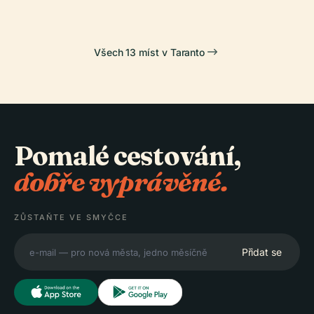
Všech 13 míst v Taranto
Pomalé cestování,
dobře vyprávěné.
ZŮSTAŇTE VE SMYČCE
Přidat se