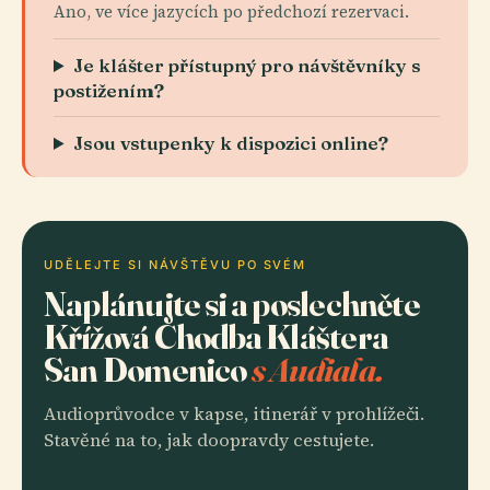
Ano, ve více jazycích po předchozí rezervaci.
Je klášter přístupný pro návštěvníky s
postižením?
Jsou vstupenky k dispozici online?
UDĚLEJTE SI NÁVŠTĚVU PO SVÉM
Naplánujte si a poslechněte
Křížová Chodba Kláštera
San Domenico
s Audiala.
Audioprůvodce v kapse, itinerář v prohlížeči.
Stavěné na to, jak doopravdy cestujete.