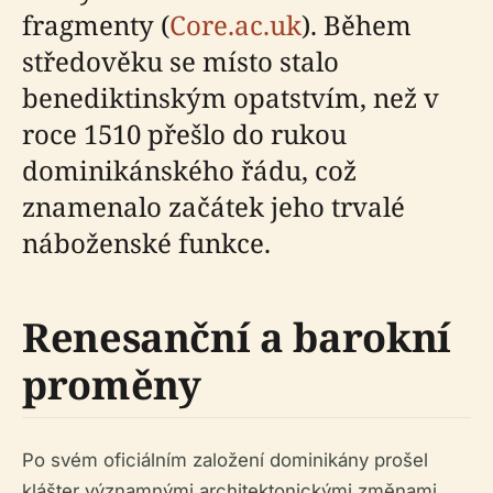
fragmenty (
Core.ac.uk
). Během
středověku se místo stalo
benediktinským opatstvím, než v
roce 1510 přešlo do rukou
dominikánského řádu, což
znamenalo začátek jeho trvalé
náboženské funkce.
Renesanční a barokní
proměny
Po svém oficiálním založení dominikány prošel
klášter významnými architektonickými změnami,