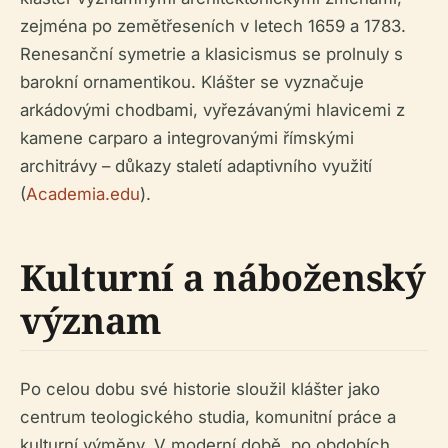
zejména po zemětřeseních v letech 1659 a 1783.
Renesanční symetrie a klasicismus se prolnuly s
barokní ornamentikou. Klášter se vyznačuje
arkádovými chodbami, vyřezávanými hlavicemi z
kamene carparo a integrovanými římskými
architrávy – důkazy staletí adaptivního využití
(
Academia.edu
).
Kulturní a náboženský
význam
Po celou dobu své historie sloužil klášter jako
centrum teologického studia, komunitní práce a
kulturní výměny. V moderní době, po obdobích