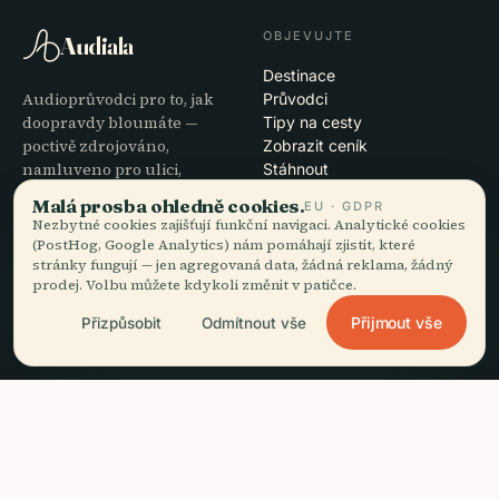
OBJEVUJTE
Audiala
Destinace
Audioprůvodci pro to, jak
Průvodci
doopravdy bloumáte —
Tipy na cesty
poctivě zdrojováno,
Zobrazit ceník
namluveno pro ulici,
Stáhnout
staženo na jeden zátah.
Malá prosba ohledně cookies.
EU · GDPR
Nezbytné cookies zajišťují funkční navigaci. Analytické cookies
(PostHog, Google Analytics) nám pomáhají zjistit, které
SPOLEČNOST
NÁPOVĚDA
stránky fungují — jen agregovaná data, žádná reklama, žádný
prodej. Volbu můžete kdykoli změnit v patičce.
O nás
Podpora
Redakční proces
Řešení potíží s aplikací
Přijmout vše
Přizpůsobit
Odmítnout vše
Poslání
Kontakt
Staňte se partnerem
PRÁVNÍ INFORMACE
headphones
Poslechnout průvodce
arrow_forward
close
Stáhnout aplikaci
Zdarma · offline
Soukromí
Podmínky
Nastavení cookies