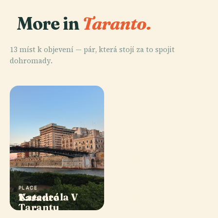
More in
Taranto.
13 míst k objevení — pár, která stojí za to spojit
dohromady.
PLACE
Národní
Archeologické
Muzeum V
PLACE
PLACE
Katedrála V
Taranto
Tarentu
PLACE
Tarantu
Tarentum