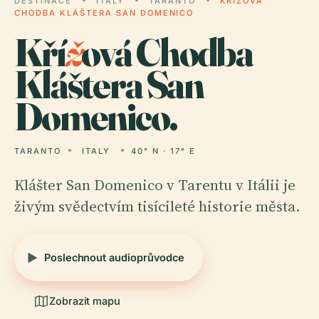
DESTINACE
ITALY
TARANTO
KŘÍŽOVÁ
CHODBA KLÁŠTERA SAN DOMENICO
Kří
ž
ová Chodba
Kláštera San
Domenico.
TARANTO
ITALY
40° N · 17° E
Klášter San Domenico v Tarentu v Itálii je
živým svědectvím tisícileté historie města.
Poslechnout audioprůvodce
Zobrazit mapu