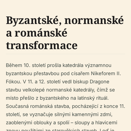
Byzantské, normanské
a románské
transformace
Během 10. století prošla katedrála významnou
byzantskou přestavbou pod císařem Nikeforem II.
Fókou. V 11. a 12. století vedl biskup Dragone
stavbu velkolepé normanské katedrály, čímž se
místo přešlo z byzantského na latinský rituál.
Současná románská stavba, pocházející z konce 11.
století, se vyznačuje silnými kamennými zdmi,
zaoblenými oblouky a spolií – sloupy a hlavicemi
znovu použitými ze starověkých staveb. Loď je