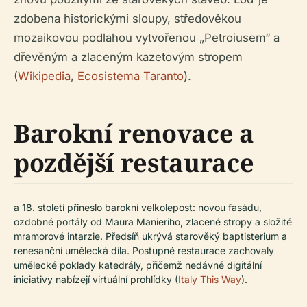
zdobena historickými sloupy, středověkou
mozaikovou podlahou vytvořenou „Petroiusem“ a
dřevěným a zlaceným kazetovým stropem
(
Wikipedia
,
Ecosistema Taranto
).
Barokní renovace a
pozdější restaurace
a 18. století přineslo barokní velkolepost: novou fasádu,
ozdobné portály od Maura Manieriho, zlacené stropy a složité
mramorové intarzie. Předsíň ukrývá starověký baptisterium a
renesanční umělecká díla. Postupné restaurace zachovaly
umělecké poklady katedrály, přičemž nedávné digitální
iniciativy nabízejí virtuální prohlídky (
Italy This Way
).