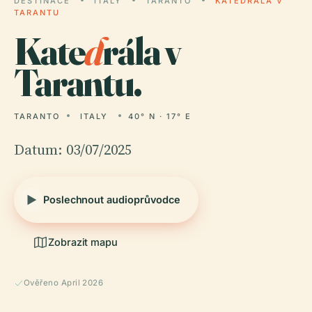
DESTINACE
ITALY
TARANTO
KATEDRÁLA V
TARANTU
Kate
d
rála v
Tarantu.
TARANTO
ITALY
40° N · 17° E
Datum: 03/07/2025
Poslechnout audioprůvodce
Zobrazit mapu
Ověřeno April 2026