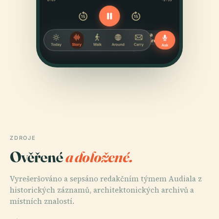
ZDROJE
Ověřené
a doložené.
Vyrešeršováno a sepsáno redakčním týmem Audiala z
historických záznamů, architektonických archivů a
místních znalostí.