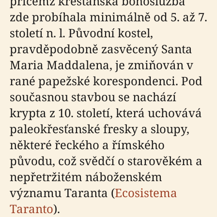
přičemž křesťanská bohoslužba
zde probíhala minimálně od 5. až 7.
století n. l. Původní kostel,
pravděpodobně zasvěcený Santa
Maria Maddalena, je zmiňován v
rané papežské korespondenci. Pod
současnou stavbou se nachází
krypta z 10. století, která uchovává
paleokřesťanské fresky a sloupy,
některé řeckého a římského
původu, což svědčí o starověkém a
nepřetržitém náboženském
významu Taranta (
Ecosistema
Taranto
).