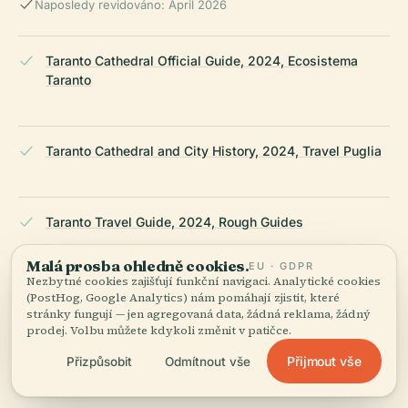
Naposledy revidováno: April 2026
Taranto Cathedral Official Guide, 2024, Ecosistema
Taranto
Taranto Cathedral and City History, 2024, Travel Puglia
Taranto Travel Guide, 2024, Rough Guides
Malá prosba ohledně cookies.
EU · GDPR
Nezbytné cookies zajišťují funkční navigaci. Analytické cookies
Taranto Cathedral Overview, 2024, Wikipedia Italy
(PostHog, Google Analytics) nám pomáhají zjistit, které
stránky fungují — jen agregovaná data, žádná reklama, žádný
prodej. Volbu můžete kdykoli změnit v patičce.
Přijmout vše
Přizpůsobit
Odmítnout vše
Taranto Cathedral Architectural Details, 2024, Italy This
Way