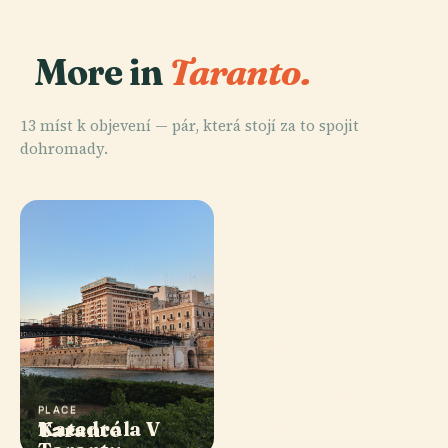
More in
Taranto.
13 míst k objevení — pár, která stojí za to spojit
dohromady.
PLACE
Národní
Archeologické
Muzeum V
PLACE
PLACE
Katedrála V
Taranto
Tarentu
PLACE