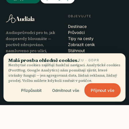
OBJEVUJTE
Audiala
Destinace
Audioprůvodci pro to, jak
Průvodci
doopravdy bloumáte —
Tipy na cesty
poctivě zdrojováno,
Zobrazit ceník
namluveno pro ulici,
Stáhnout
staženo na jeden zátah.
Malá prosba ohledně cookies.
EU · GDPR
Nezbytné cookies zajišťují funkční navigaci. Analytické cookies
(PostHog, Google Analytics) nám pomáhají zjistit, které
SPOLEČNOST
NÁPOVĚDA
stránky fungují — jen agregovaná data, žádná reklama, žádný
O nás
Podpora
prodej. Volbu můžete kdykoli změnit v patičce.
Redakční proces
Řešení potíží s aplikací
Přijmout vše
Přizpůsobit
Odmítnout vše
Poslání
Kontakt
Staňte se partnerem
PRÁVNÍ INFORMACE
headphones
Poslechnout průvodce
arrow_forward
close
Stáhnout aplikaci
Zdarma · offline
Soukromí
Podmínky