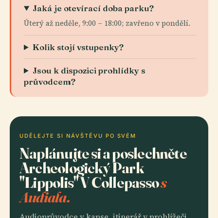
Jaká je otevírací doba parku?
Úterý až neděle, 9:00 – 18:00; zavřeno v pondělí.
Kolik stojí vstupenky?
Jsou k dispozici prohlídky s
průvodcem?
UDĚLEJTE SI NÁVŠTĚVU PO SVÉM
Naplánujte si a poslechněte
Archeologický Park
"Lippolis" V Collepasso
s
Audiala.
Audioprůvodce v kapse, itinerář v prohlížeči.