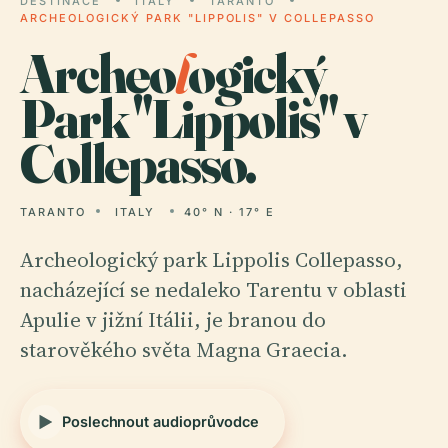
DESTINACE
ITALY
TARANTO
ARCHEOLOGICKÝ PARK "LIPPOLIS" V COLLEPASSO
Archeo
l
ogický
Park "Lippolis" v
Collepasso.
TARANTO
ITALY
40° N · 17° E
Archeologický park Lippolis Collepasso,
nacházející se nedaleko Tarentu v oblasti
Apulie v jižní Itálii, je branou do
starověkého světa Magna Graecia.
Poslechnout audioprůvodce