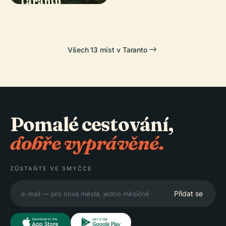
Tarantu
Tarentum
Všech 13 míst v Taranto
Pomalé cestování,
dobře vyprávěné.
ZŮSTAŇTE VE SMYČCE
Přidat se