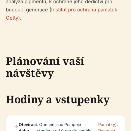
analýza pigmentů, k ochraně jeho dědictví pro
budoucí generace (
Institut pro ochranu památek
Getty
).
Plánování vaší
návštěvy
Hodiny a vstupenky
Otevírací
: Obecně jsou Pompeje
Památky
).
doba
otevřeny od úterý do neděle,
Pompeje