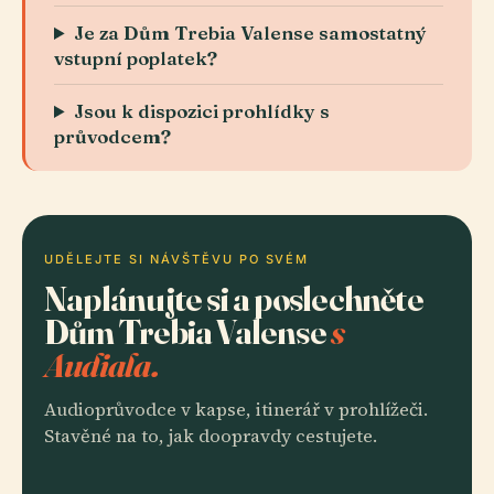
Je za Dům Trebia Valense samostatný
vstupní poplatek?
Jsou k dispozici prohlídky s
průvodcem?
UDĚLEJTE SI NÁVŠTĚVU PO SVÉM
Naplánujte si a poslechněte
Dům Trebia Valense
s
Audiala.
Audioprůvodce v kapse, itinerář v prohlížeči.
Stavěné na to, jak doopravdy cestujete.