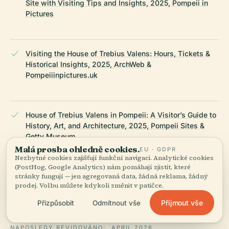
Site with Visiting Tips and Insights, 2025, Pompeii in
Pictures
Visiting the House of Trebius Valens: Hours, Tickets &
Historical Insights, 2025, ArchWeb &
Pompeiiinpictures.uk
House of Trebius Valens in Pompeii: A Visitor’s Guide to
History, Art, and Architecture, 2025, Pompeii Sites &
Getty Museum
Malá prosba ohledně cookies.
EU · GDPR
Nezbytné cookies zajišťují funkční navigaci. Analytické cookies
(PostHog, Google Analytics) nám pomáhají zjistit, které
stránky fungují — jen agregovaná data, žádná reklama, žádný
Visitor Experience: House of Trebius Valens Visiting
prodej. Volbu můžete kdykoli změnit v patičce.
Hours, Tickets, and Guide to Pompeii Historical Sites,
2025, Helenonherholidays & TheCollector
Přijmout vše
Přizpůsobit
Odmítnout vše
NAPOSLEDY REVIDOVÁNO:
APRIL 2026