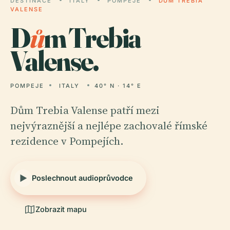
DESTINACE
ITALY
POMPEJE
DŮM TREBIA
VALENSE
D
ů
m Trebia
Valense.
POMPEJE
ITALY
40° N · 14° E
Dům Trebia Valense patří mezi
nejvýraznější a nejlépe zachovalé římské
rezidence v Pompejích.
Poslechnout audioprůvodce
Zobrazit mapu