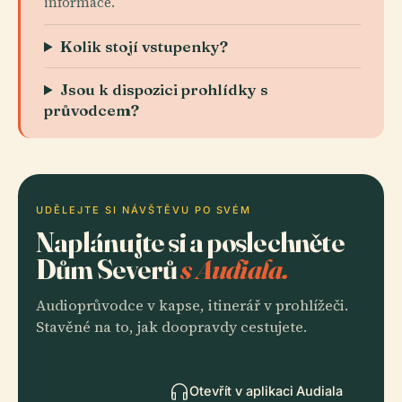
informace.
Kolik stojí vstupenky?
Jsou k dispozici prohlídky s
průvodcem?
UDĚLEJTE SI NÁVŠTĚVU PO SVÉM
Naplánujte si a poslechněte
Dům Severů
s Audiala.
Audioprůvodce v kapse, itinerář v prohlížeči.
Stavěné na to, jak doopravdy cestujete.
Otevřít v aplikaci Audiala