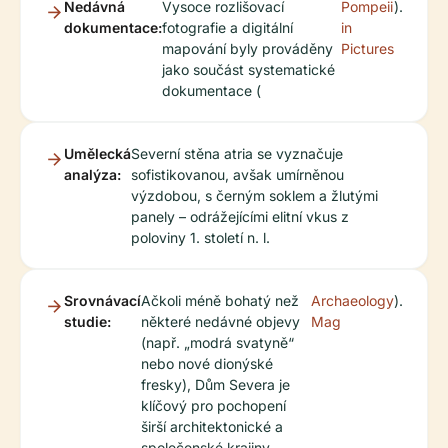
Nedávná
Vysoce rozlišovací
Pompeii
).
dokumentace:
fotografie a digitální
in
mapování byly prováděny
Pictures
jako součást systematické
dokumentace (
Umělecká
Severní stěna atria se vyznačuje
analýza:
sofistikovanou, avšak umírněnou
výzdobou, s černým soklem a žlutými
panely – odrážejícími elitní vkus z
poloviny 1. století n. l.
Srovnávací
Ačkoli méně bohatý než
Archaeology
).
studie:
některé nedávné objevy
Mag
(např. „modrá svatyně“
nebo nové dionýské
fresky), Dům Severa je
klíčový pro pochopení
širší architektonické a
společenské krajiny