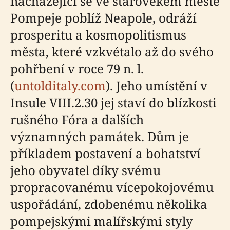
nacházející se ve starověkém městě
Pompeje poblíž Neapole, odráží
prosperitu a kosmopolitismus
města, které vzkvétalo až do svého
pohřbení v roce 79 n. l.
(
untolditaly.com
). Jeho umístění v
Insule VIII.2.30 jej staví do blízkosti
rušného Fóra a dalších
významných památek. Dům je
příkladem postavení a bohatství
jeho obyvatel díky svému
propracovanému vícepokojovému
uspořádání, zdobenému několika
pompejskými malířskými styly