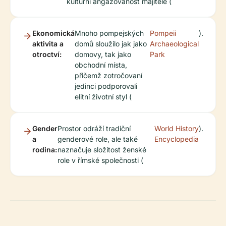
kulturní angažovanost majitele (
Ekonomická
Mnoho pompejských
Pompeii
).
aktivita a
domů sloužilo jak jako
Archaeological
otroctví:
domovy, tak jako
Park
obchodní místa,
přičemž zotročovaní
jedinci podporovali
elitní životní styl (
Gender
Prostor odráží tradiční
World History
).
a
genderové role, ale také
Encyclopedia
rodina:
naznačuje složitost ženské
role v římské společnosti (