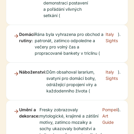
demonstraci postavení
a pořádání vlivných
setkání (
Domácí
Rána byla vyhrazena pro obchod a
Italy
).
rutiny:
patronát, zatímco odpoledne a
Sights
večery pro volný čas a
propracované bankety v triclinu (
Náboženství:
Dům obsahoval lararium,
Italy
).
svatyni pro domácí bohy,
Sights
odrážející propojení víry a
každodenního života (
Umění a
Fresky zobrazovaly
Pompeii
).
dekorace:
mytologické, krajinné a zátišní
Art
motivy, zatímco mozaiky a
Guide
sochy ukazovaly bohatství a