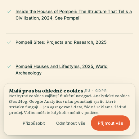
Inside the Houses of Pompeii: The Structure That Tells a
Civilization, 2024, See Pompeii
Pompeii Sites: Projects and Research, 2025
Pompeii Houses and Lifestyles, 2025, World
Archaeology
Malá prosba ohledně cookies.
EU · GDPR
Nezbytné cookies zajišťují funkční navigaci. Analytické cookies
Pompeii in Pictures, 2025
(PostHog, Google Analytics) nám pomáhají zjistit, které
stránky fungují — jen agregovaná data, žádná reklama, žádný
prodej. Volbu můžete kdykoli změnit v patičce.
NAPOSLEDY REVIDOVÁNO:
AUGUST 2025
Přijmout vše
Přizpůsobit
Odmítnout vše
Zpracováno z Wikidat, Wikipedie a oficiálních zdrojů ·
fakticky ověřeno ·
Jak tvoříme naše průvodce →