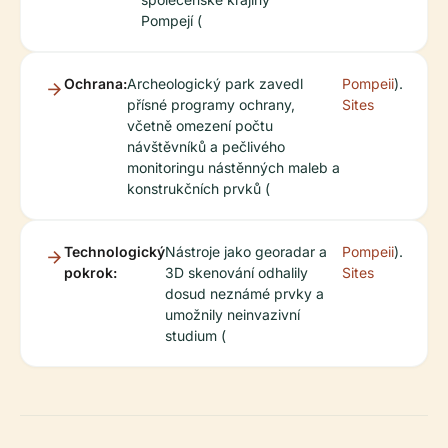
Pompejí (
Ochrana:
Archeologický park zavedl
Pompeii
).
přísné programy ochrany,
Sites
včetně omezení počtu
návštěvníků a pečlivého
monitoringu nástěnných maleb a
konstrukčních prvků (
Technologický
Nástroje jako georadar a
Pompeii
).
pokrok:
3D skenování odhalily
Sites
dosud neznámé prvky a
umožnily neinvazivní
studium (