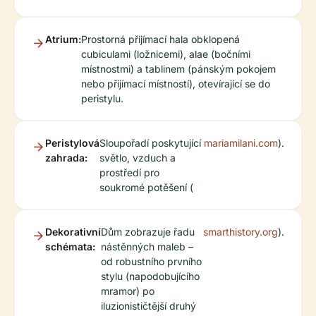
Atrium:
Prostorná přijímací hala obklopená
cubiculami (ložnicemi), alae (bočními
místnostmi) a tablinem (pánským pokojem
nebo přijímací místností), otevírající se do
peristylu.
Peristylová
Sloupořadí poskytující
mariamilani.com
).
zahrada:
světlo, vzduch a
prostředí pro
soukromé potěšení (
Dekorativní
Dům zobrazuje řadu
smarthistory.org
).
schémata:
nástěnných maleb –
od robustního prvního
stylu (napodobujícího
mramor) po
iluzionističtější druhý