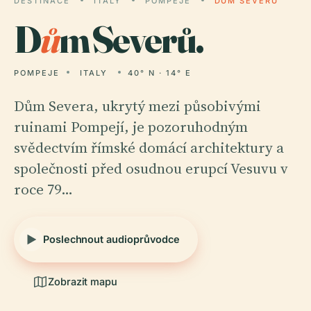
DESTINACE
ITALY
POMPEJE
DŮM SEVERŮ
D
ů
m Severů.
POMPEJE
ITALY
40° N · 14° E
Dům Severa, ukrytý mezi působivými
ruinami Pompejí, je pozoruhodným
svědectvím římské domácí architektury a
společnosti před osudnou erupcí Vesuvu v
roce 79…
Poslechnout audioprůvodce
Zobrazit mapu