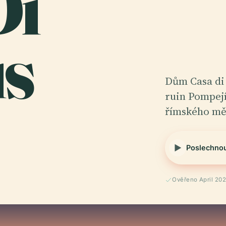
Di
us
Dům Casa di 
ruin Pompejí
římského mě
Poslechno
Ověřeno April 20