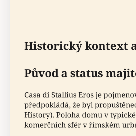
Historický kontext 
Původ a status majit
Casa di Stallius Eros je pojmeno
předpokládá, že byl propuštěnec
History). Poloha domu v typické
komerčních sfér v římském urba