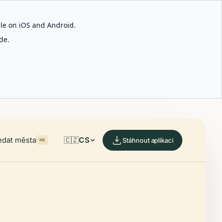
able on iOS and Android.
de.
edat města
🇨🇿
CS
Stáhnout aplikaci
⌘K