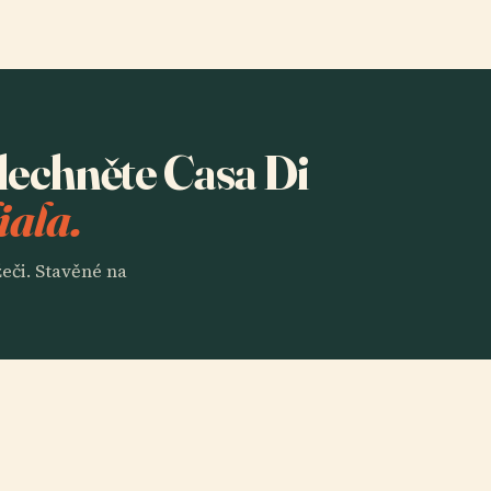
slechněte Casa Di
iala.
eči. Stavěné na