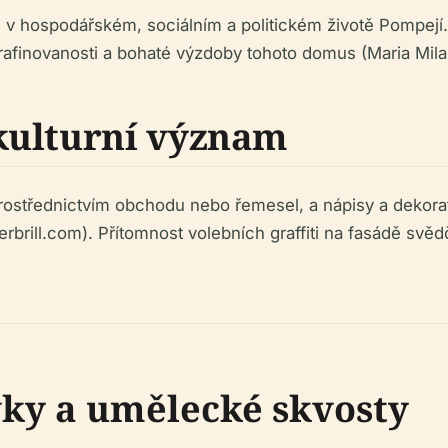
roli v hospodářském, sociálním a politickém životě Pompe
é rafinovanosti a bohaté výzdoby tohoto domus (Maria Mila
kulturní význam
prostřednictvím obchodu nebo řemesel, a nápisy a dekora
yterbrill.com). Přítomnost volebních graffiti na fasádě sv
vky a umělecké skvosty