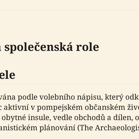
a společenská role
ele
vána podle volebního nápisu, který odka
 aktivní v pompejském občanském životě
 obytné insule, vedle obchodů a dílen, 
nistickém plánování (The Archaeologis