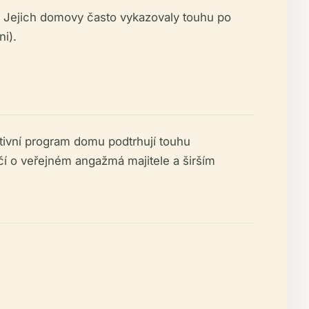
jí. Jejich domovy často vykazovaly touhu po
ni).
tivní program domu podtrhují touhu
ědčí o veřejném angažmá majitele a širším