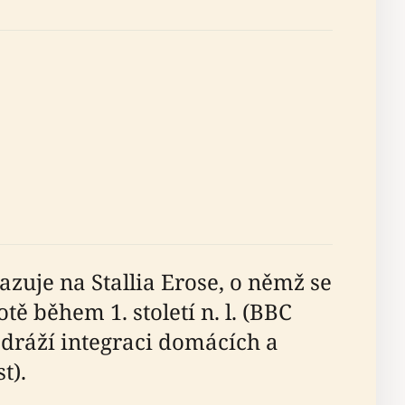
zuje na Stallia Erose, o němž se
 během 1. století n. l. (BBC
odráží integraci domácích a
t).