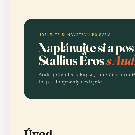
UDĚLEJTE SI NÁVŠTĚVU PO SVÉM
Naplánujte si a po
Stallius Eros
s Aud
Audioprůvodce v kapse, itinerář v prohlíž
to, jak doopravdy cestujete.
Úvod