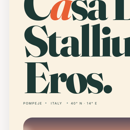
C
a
sa 
Stalli
Eros.
POMPEJE
ITALY
40° N · 14° E