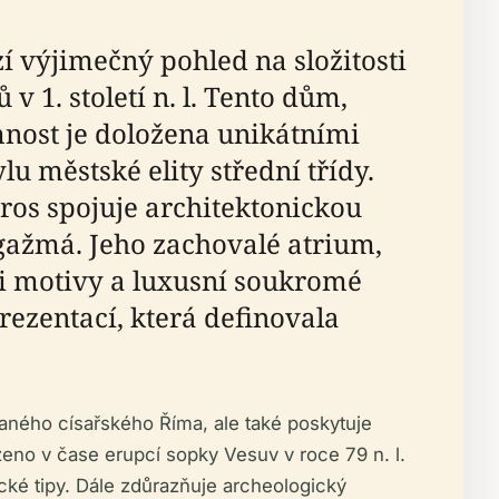
í výjimečný pohled na složitosti
 1. století n. l. Tento dům,
nost je doložena unikátními
lu městské elity střední třídy.
Eros spojuje architektonickou
gažmá. Jeho zachovalé atrium,
mi motivy a luxusní soukromé
ezentací, která definovala
raného císařského Říma, ale také poskytuje
eno v čase erupcí sopky Vesuv v roce 79 n. l.
cké tipy. Dále zdůrazňuje archeologický