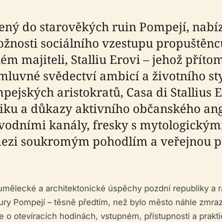
zený do starověkých ruin Pompejí, nabíz
nosti sociálního vzestupu propuštěnců v
majiteli, Stalliu Erovi – jehož přítom
ýmluvné svědectví ambicí a životního sty
pejských aristokratů, Casa di Stallius 
oliku a důkazy aktivního občanského an
 vodními kanály, fresky s mytologický
 mezi soukromým pohodlím a veřejnou pr
 umělecké a architektonické úspěchy pozdní republiky a 
ury Pompejí – těsně předtím, než bylo město náhle zmraz
 o otevíracích hodinách, vstupném, přístupnosti a prakti