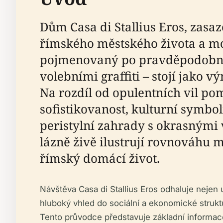
Dům Casa di Stallius Eros, zasa
římského městského života a mož
pojmenovaný po pravděpodobném 
volebními graffiti – stojí jako v
Na rozdíl od opulentních vil pom
sofistikovanost, kulturní symb
peristylní zahrady s okrasnými
lázně živě ilustrují rovnováhu
římský domácí život.
Návštěva Casa di Stallius Eros odhaluje nejen
hluboký vhled do sociální a ekonomické strukt
Tento průvodce představuje základní informace