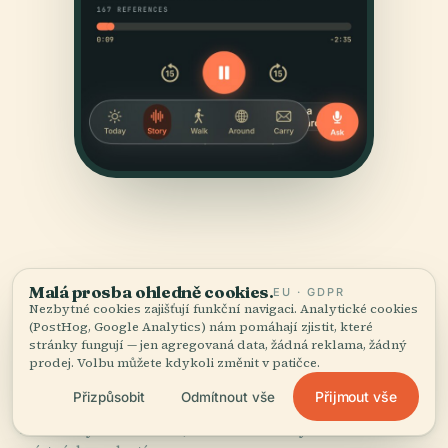
Malá prosba ohledně cookies.
EU · GDPR
Nezbytné cookies zajišťují funkční navigaci. Analytické cookies
ZDROJE
(PostHog, Google Analytics) nám pomáhají zjistit, které
stránky fungují — jen agregovaná data, žádná reklama, žádný
Ověřené
a doložené.
prodej. Volbu můžete kdykoli změnit v patičce.
Přijmout vše
Přizpůsobit
Odmítnout vše
Vyrešeršováno a sepsáno redakčním týmem Audiala z
historických záznamů, architektonických archivů a