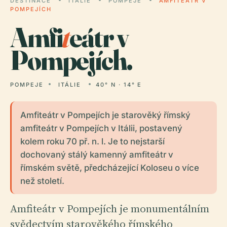
DESTINACE
ITÁLIE
POMPEJE
AMFITEÁTR V
POMPEJÍCH
Amfi
t
eátr v
Pompejích.
POMPEJE
ITÁLIE
40° N · 14° E
Amfiteátr v Pompejích je starověký římský
amfiteátr v Pompejích v Itálii, postavený
kolem roku 70 př. n. l. Je to nejstarší
dochovaný stálý kamenný amfiteátr v
římském světě, předcházející Koloseu o více
než století.
Amfiteátr v Pompejích je monumentálním
svědectvím starověkého římského