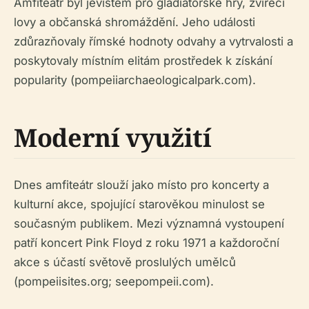
Amfiteátr byl jevištěm pro gladiátorské hry, zvířecí
lovy a občanská shromáždění. Jeho události
zdůrazňovaly římské hodnoty odvahy a vytrvalosti a
poskytovaly místním elitám prostředek k získání
popularity (pompeiiarchaeologicalpark.com).
Moderní využití
Dnes amfiteátr slouží jako místo pro koncerty a
kulturní akce, spojující starověkou minulost se
současným publikem. Mezi významná vystoupení
patří koncert Pink Floyd z roku 1971 a každoroční
akce s účastí světově proslulých umělců
(pompeiisites.org; seepompeii.com).