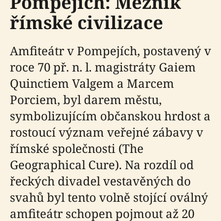
Pompejích: Mezník
římské civilizace
Amfiteátr v Pompejích, postavený v
roce 70 př. n. l. magistráty Gaiem
Quinctiem Valgem a Marcem
Porciem, byl darem městu,
symbolizujícím občanskou hrdost a
rostoucí význam veřejné zábavy v
římské společnosti (The
Geographical Cure). Na rozdíl od
řeckých divadel vestavěných do
svahů byl tento volně stojící oválný
amfiteátr schopen pojmout až 20