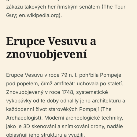
zákazu takových her římským senátem (The Tour
Guy; en.wikipedia.org).
Erupce Vesuvu a
znovuobjevení
Erupce Vesuvu v roce 79 n. l. pohřbila Pompeje
pod popelem, čímž amfiteátr uchovala po staletí.
Znovuobjevený v roce 1748, systematické
vykopávky od té doby odhalily jeho architekturu a
každodenní život starověkých Pompejí (The
Archaeologist). Moderní archeologické techniky,
jako je 3D skenování a snímkování drony, nadále
objasňují jeho strukturu a využití.