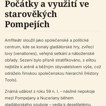
Počátky a využití ve
starověkých
Pompejích
Amfiteátr sloužil jako společenské a politické
centrum, kde se konaly gladiátorské hry, zvířecí
lovy (venationes), veřejná setkání a náboženské
obřady. Sezení bylo přísně stratifikováno, s elitou
nejblíže k aréně a běžným obyvatelstvem výše, což
odráželo římskou společenskou hierarchii (History
Tools).
Známá událost z roku 59 n. l. – násilné nepokoje
mezi Pompejany a Nuceriany během
gladiátorského souboje – vedla k desetiletému