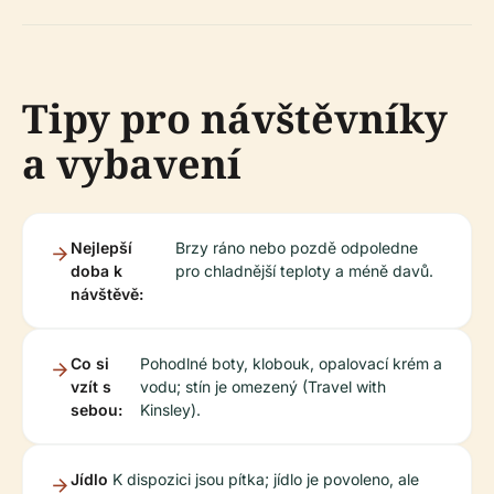
Tipy pro návštěvníky
a vybavení
Nejlepší
Brzy ráno nebo pozdě odpoledne
doba k
pro chladnější teploty a méně davů.
návštěvě:
Co si
Pohodlné boty, klobouk, opalovací krém a
vzít s
vodu; stín je omezený (Travel with
sebou:
Kinsley).
Jídlo
K dispozici jsou pítka; jídlo je povoleno, ale