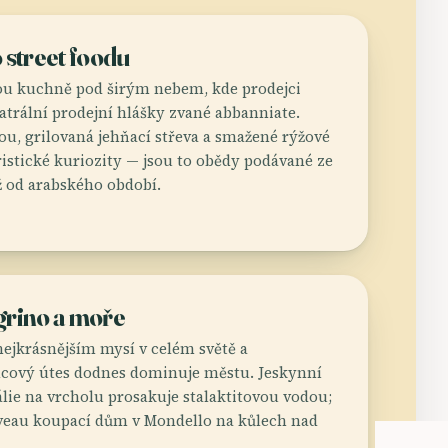
 street foodu
ou kuchně pod širým nebem, kde prodejci
eatrální prodejní hlášky zvané abbanniate.
ou, grilovaná jehňací střeva a smažené rýžové
ristické kuriozity — jsou to obědy podávané ze
ž od arabského období.
grino a moře
nejkrásnějším mysí v celém světě a
cový útes dodnes dominuje městu. Jeskynní
álie na vrcholu prosakuje stalaktitovou vodou;
uveau koupací dům v Mondello na kůlech nad