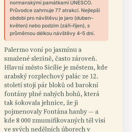
normanskými památkami UNESCO.
Průvodce zahrnuje 77 atrakcí. Nejlepší
období pro návštěvu je jaro (duben–
květen) nebo podzim (září–říjen), s
průměrnou délkou návštěvy 4–5 dní.
Palermo voní po jasmínu a
smažené slezině, často zároveň.
Hlavní město Sicílie je městem, kde
arabský rozplechový palác ze 12.
století stojí pár bloků od barokní
fontány plné nahých bohů, která
tak šokovala jehnice, že ji
pojmenovaly Fontána hanby — a
kde 8 000 zmumifikovaných těl visí
ve svých nedělních úborech v