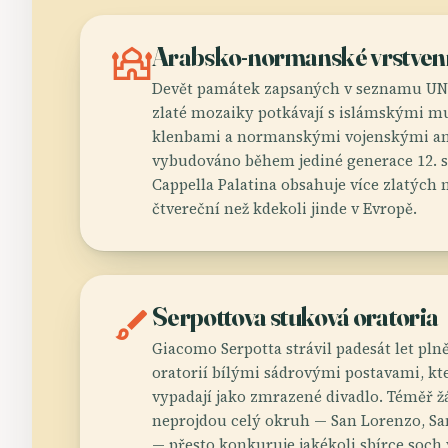
mosque
Arabsko-normanské vrstven
Devět památek zapsaných v seznamu UNE
zlaté mozaiky potkávají s islámskými 
klenbami a normanskými vojenskými a
vybudováno během jediné generace 12. s
Cappella Palatina obsahuje více zlatých
čtvereční než kdekoli jinde v Evropě.
brush
Serpottova stuková oratoria
Giacomo Serpotta strávil padesát let p
oratorií bílými sádrovými postavami, kte
vypadají jako zmrazené divadlo. Téměř ž
neprojdou celý okruh — San Lorenzo, Sa
— přesto konkuruje jakékoli sbírce soch v 