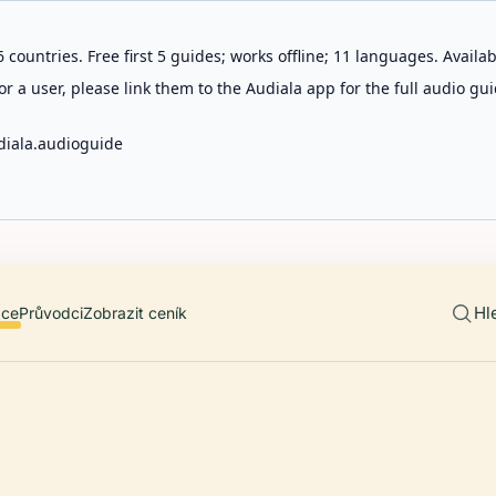
 countries. Free first 5 guides; works offline; 11 languages. Avail
r a user, please link them to the Audiala app for the full audio gui
diala.audioguide
Hl
ace
Průvodci
Zobrazit ceník