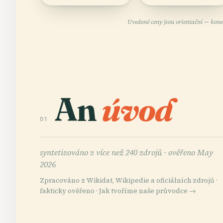
Uvedené ceny jsou orientační — kone
An
úvod
01
syntetizováno z více než 240 zdrojů ·
ověřeno May
2026
Zpracováno z Wikidat, Wikipedie a oficiálních zdrojů ·
fakticky ověřeno ·
Jak tvoříme naše průvodce →