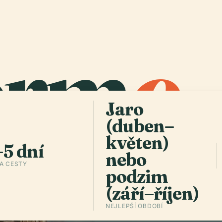
erm
o
.
Jaro
(duben–
květen)
5 dní
nebo
A CESTY
podzim
(září–říjen)
NEJLEPŠÍ OBDOBÍ