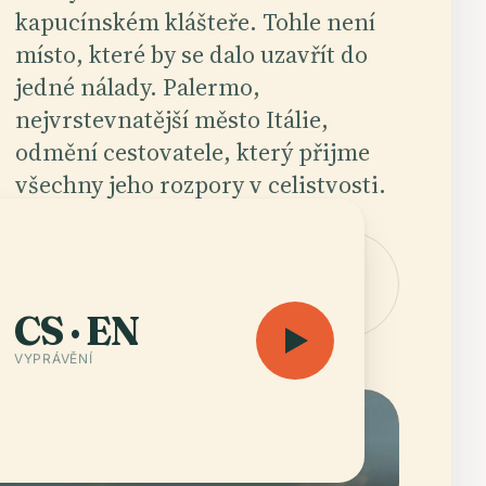
kapucínském klášteře. Tohle není
místo, které by se dalo uzavřít do
jedné nálady. Palermo,
nejvrstevnatější město Itálie,
odmění cestovatele, který přijme
všechny jeho rozpory v celistvosti.
Poslechnout
Otevřít
audioprůvodce — 11 h
mapu
30 min
CS · EN
VYPRÁVĚNÍ