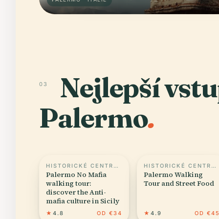
Nejlepší vst
03
Palermo
.
HISTORICKÉ CENTRUM PALERMA
HISTORICKÉ CENTRUM PALERMA
Palermo No Mafia
Palermo Walking
walking tour:
Tour and Street Food
discover the Anti-
mafia culture in Sicily
★
4.8
OD €34
★
4.9
OD €4