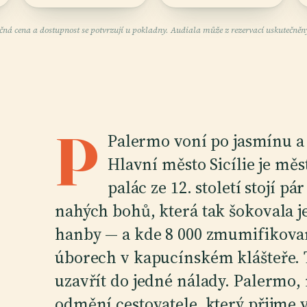
čná cena a dostupnost se potvrzují u pokladny. Audiala může z rezervací uskutečněný
P
Palermo voní po jasmínu a 
Hlavní město Sicílie je mě
palác ze 12. století stojí p
nahých bohů, která tak šokovala j
hanby — a kde 8 000 zmumifikovan
úborech v kapucínském klášteře. T
uzavřít do jedné nálady. Palermo, n
odmění cestovatele, který přijme v