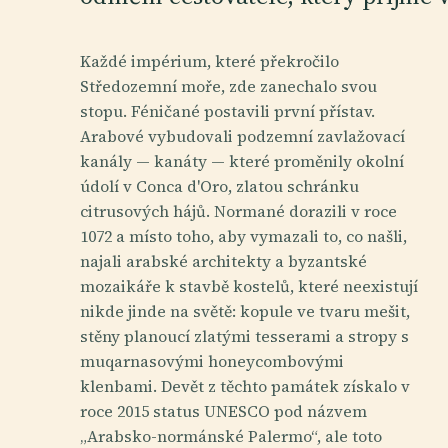
Každé impérium, které překročilo
Středozemní moře, zde zanechalo svou
stopu. Féničané postavili první přístav.
Arabové vybudovali podzemní zavlažovací
kanály — kanáty — které proměnily okolní
údolí v Conca d'Oro, zlatou schránku
citrusových hájů. Normané dorazili v roce
1072 a místo toho, aby vymazali to, co našli,
najali arabské architekty a byzantské
mozaikáře k stavbě kostelů, které neexistují
nikde jinde na světě: kopule ve tvaru mešit,
stěny planoucí zlatými tesserami a stropy s
muqarnasovými honeycombovými
klenbami. Devět z těchto památek získalo v
roce 2015 status UNESCO pod názvem
„Arabsko-normánské Palermo“, ale toto