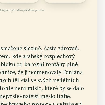
ch přes tyto odkazy obdržet provizi.
smažené slezině, často zároveň.
stem, kde arabský rozplechový
ár bloků od barokní fontány plné
ehnice, že ji pojmenovaly Fontána
ých těl visí ve svých nedělních
ohle není místo, které by se dalo
ejvrstevnatější město Itálie,
šechny jeho rozpory v celistvosti.