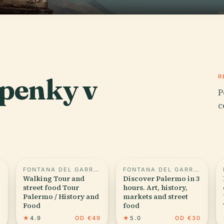
upenky v
R
P
c
FONTANA DEL GARRAFFELLO
FONTANA DEL GARRAFFELLO
Walking Tour and
Discover Palermo in 3
street food Tour
hours. Art, history,
Palermo / History and
markets and street
Food
food
5
★
4.9
OD €49
★
5.0
OD €30