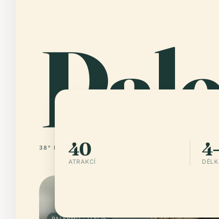
Pal
40
4–
38° N · 13° E
ITÁLIE
ATRAKCÍ
DÉLK
PALERMO · ITÁLIE