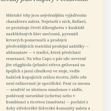
Městské trhy jsou nejvěrnějším vyjádřením
charakteru města. Nejstarší z nich, Ballarò,
se protahuje čtvrtí Albergheria v kaskádě
naskládaných hlav mečounů, pyramid
krvavých pomerančů a prodejců
předvádějících teatrální prodejní nabídky —
abbanniate — v tradici, která předchází
renesanci. Na trhu Capo o pár ulic severně
jíte stigghiola (jehněcí střeva grilovaná na
špejlích s jarní cibulkou) ve stoje, vedle
babiček kupujících zrálou ricottu. Jídlo zde
není rafinované; je specifické. Pani ca meusa
— sendvič se slezinou smaženou v sádle,
podávaný naturálně (schetta) nebo v
kombinaci s ricottou (maritata) — pochází z
doby středověké židovské komunity města a