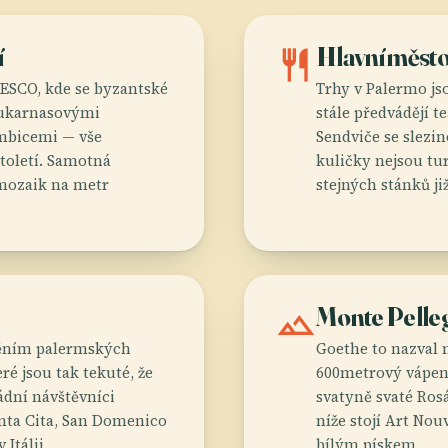
í
restaurant
Hlavní město
SCO, kde se byzantské
Trhy v Palermo js
mukarnasovými
stále předvádějí t
mbicemi — vše
Sendviče se slezin
toletí. Samotná
kuličky nejsou tu
 mozaik na metr
stejných stánků ji
landscape
Monte Pelle
lněním palermských
Goethe to nazval 
ré jsou tak tekuté, že
600metrový vápen
ádní návštěvníci
svatyně svaté Ros
nta Cita, San Domenico
níže stojí Art No
Itálii.
bílým pískem.