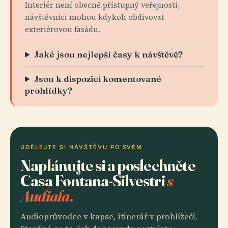
Interiér není obecně přístupný veřejnosti;
návštěvníci mohou kdykoli obdivovat
exteriérovou fasádu.
Jaké jsou nejlepší časy k návštěvě?
Jsou k dispozici komentované
prohlídky?
UDĚLEJTE SI NÁVŠTĚVU PO SVÉM
Naplánujte si a poslechněte
Casa Fontana-Silvestri
s
Audiala.
Audioprůvodce v kapse, itinerář v prohlížeči.