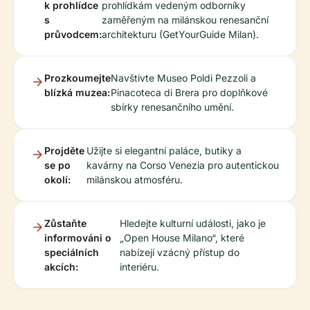
k prohlídce
prohlídkám vedeným odborníky
s
zaměřeným na milánskou renesanční
průvodcem:
architekturu (GetYourGuide Milan).
Prozkoumejte
Navštivte Museo Poldi Pezzoli a
blízká muzea:
Pinacoteca di Brera pro doplňkové
sbírky renesančního umění.
Projděte
Užijte si elegantní paláce, butiky a
se po
kavárny na Corso Venezia pro autentickou
okolí:
milánskou atmosféru.
Zůstaňte
Hledejte kulturní události, jako je
informováni o
„Open House Milano“, které
speciálních
nabízejí vzácný přístup do
akcích:
interiéru.