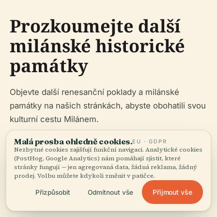
Prozkoumejte další
milánské historické
památky
Objevte další renesanční poklady a milánské
památky na našich stránkách, abyste obohatili svou
kulturní cestu Milánem.
Malá prosba ohledně cookies.
EU · GDPR
Nezbytné cookies zajišťují funkční navigaci. Analytické cookies
(PostHog, Google Analytics) nám pomáhají zjistit, které
stránky fungují — jen agregovaná data, žádná reklama, žádný
prodej. Volbu můžete kdykoli změnit v patičce.
Naplánujte si návštěvu ještě dnes a ponořte se do
Přijmout vše
Přizpůsobit
Odmítnout vše
podmanivé historie a renesanční krásy Casa
Fontana-Silvestri! Pro aktualizace a rezervace