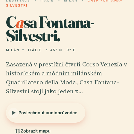
DESTINACE
ITÁLIE
MILÁN
CASA FONTANA-
SILVESTRI
C
a
sa Fontana-
Silvestri.
MILÁN
ITÁLIE
45° N · 9° E
Zasazená v prestižní čtvrti Corso Venezia v
historickém a módním milánském
Quadrilatero della Moda, Casa Fontana-
Silvestri stojí jako jeden z…
Poslechnout audioprůvodce
Zobrazit mapu