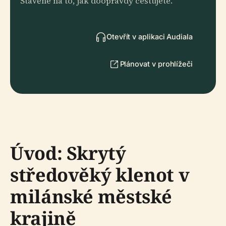
Stavěné na to, jak doopravdy cestujete.
Otevřít v aplikaci Audiala
Plánovat v prohlížeči
Úvod: Skrytý
středověký klenot v
milánské městské
krajině