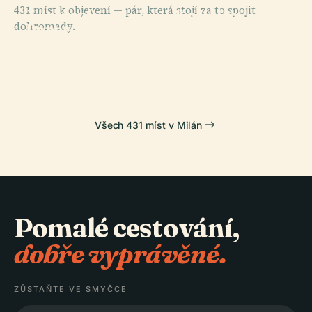
PLACE
431 míst k objevení — pár, která stojí za to spojit
Narození
Kostel Sv.
dohromady.
Panny Marie V
Marie
PLACE
PLACE
Historické
Piazza Gae
Miláně
Milostiplné
Archivy Ricordi
Aulenti
Všech 431 míst v Milán
Pomalé cestování,
dobře vyprávěné.
ZŮSTAŇTE VE SMYČCE