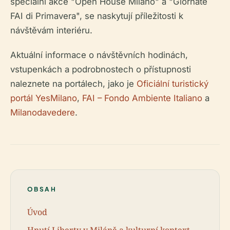
speciální akce "Open House Milano" a "Giornate
FAI di Primavera", se naskytují příležitosti k
návštěvám interiéru.
Aktuální informace o návštěvních hodinách,
vstupenkách a podrobnostech o přístupnosti
naleznete na portálech, jako je
Oficiální turistický
portál YesMilano
,
FAI – Fondo Ambiente Italiano
a
Milanodavedere
.
OBSAH
Úvod
Hnutí Liberty v Miláně a kulturní kontext