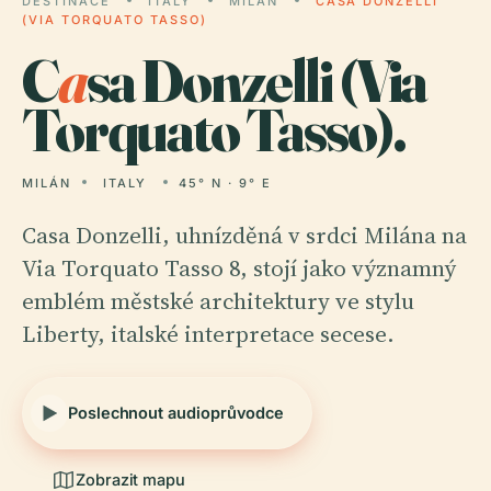
DESTINACE
ITALY
MILÁN
CASA DONZELLI
(VIA TORQUATO TASSO)
C
a
sa Donzelli (Via
Torquato Tasso).
MILÁN
ITALY
45° N · 9° E
Casa Donzelli, uhnízděná v srdci Milána na
Via Torquato Tasso 8, stojí jako významný
emblém městské architektury ve stylu
Liberty, italské interpretace secese.
Poslechnout audioprůvodce
Zobrazit mapu