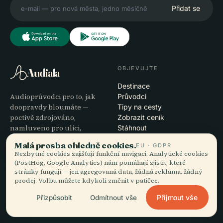
Přidat se
OBJEVUJTE
Audiala
Destinace
Audioprůvodci pro to, jak
Průvodci
doopravdy bloumáte —
Tipy na cesty
poctivě zdrojováno,
Zobrazit ceník
namluveno pro ulici,
Stáhnout
staženo na jeden zátah.
Malá prosba ohledně cookies.
EU · GDPR
Nezbytné cookies zajišťují funkční navigaci. Analytické cookies
SPOLEČNOST
NÁPOVĚDA
(PostHog, Google Analytics) nám pomáhají zjistit, které
stránky fungují — jen agregovaná data, žádná reklama, žádný
O nás
Podpora
prodej. Volbu můžete kdykoli změnit v patičce.
Redakční proces
Řešení potíží s aplikací
Přijmout vše
Přizpůsobit
Odmítnout vše
Poslání
Kontakt
Staňte se partnerem