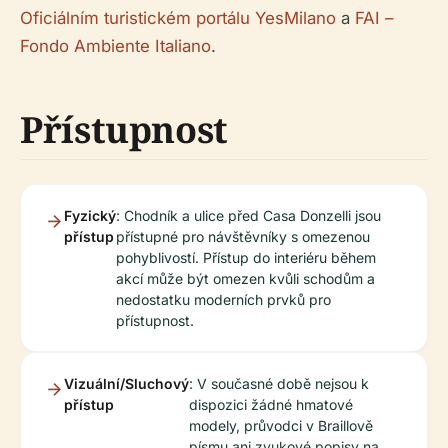
Oficiálním turistickém portálu YesMilano
a
FAI –
Fondo Ambiente Italiano
.
Přístupnost
Fyzický
: Chodník a ulice před Casa Donzelli jsou
přístup
přístupné pro návštěvníky s omezenou
pohyblivostí. Přístup do interiéru během
akcí může být omezen kvůli schodům a
nedostatku moderních prvků pro
přístupnost.
Vizuální/Sluchový
: V současné době nejsou k
přístup
dispozici žádné hmatové
modely, průvodci v Braillově
písmu ani zvukové popisy na