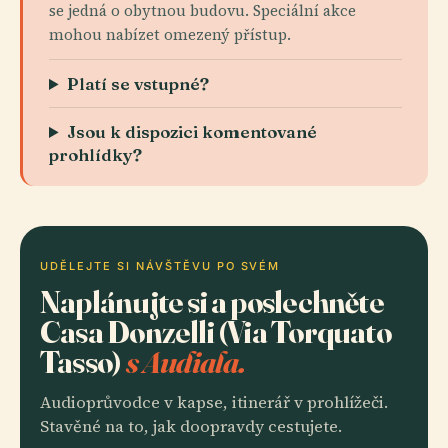
se jedná o obytnou budovu. Speciální akce
mohou nabízet omezený přístup.
Platí se vstupné?
Jsou k dispozici komentované
prohlídky?
UDĚLEJTE SI NÁVŠTĚVU PO SVÉM
Naplánujte si a poslechněte
Casa Donzelli (Via Torquato
Tasso)
s Audiala.
Audioprůvodce v kapse, itinerář v prohlížeči.
Stavěné na to, jak doopravdy cestujete.