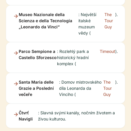
Museo Nazionale della
: Největší
The
).
Scienza e della Tecnologia
italské
Tour
„Leonardo da Vinci“
muzeum
Guy
vědy (
Parco Sempione a
: Rozlehlý park a
Timeout
).
Castello Sforzesco
historický hradní
komplex (
Santa Maria delle
: Domov mistrovského
The
).
Grazie a Poslední
díla Leonarda da
Tour
večeře
Vinciho (
Guy
Čtvrť
: Slavná svými kanály, nočním životem a
Navigli
živou kulturou.