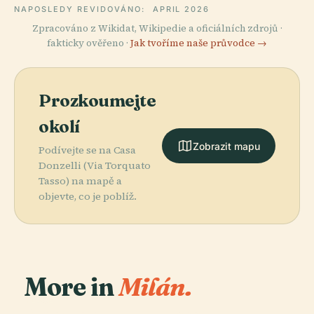
NAPOSLEDY REVIDOVÁNO:
APRIL 2026
Zpracováno z Wikidat, Wikipedie a oficiálních zdrojů ·
fakticky ověřeno ·
Jak tvoříme naše průvodce →
Prozkoumejte
okolí
Zobrazit mapu
Podívejte se na Casa
Donzelli (Via Torquato
Tasso) na mapě a
objevte, co je poblíž.
More in
Milán.
PLACE
Katedrála