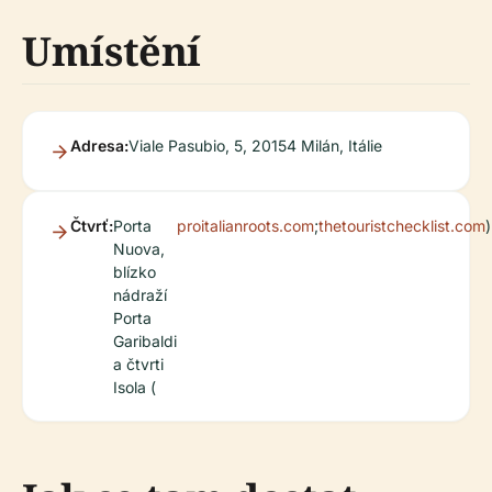
Umístění
Adresa:
Viale Pasubio, 5, 20154 Milán, Itálie
Čtvrť:
Porta
proitalianroots.com
;
thetouristchecklist.com
)
Nuova,
blízko
nádraží
Porta
Garibaldi
a čtvrti
Isola (