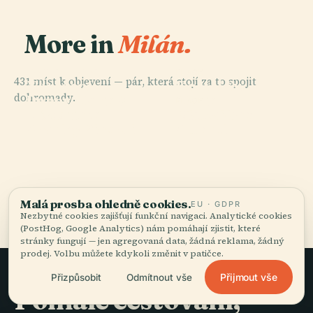
More in
Milán.
PLACE
Katedrála
PLACE
431 míst k objevení — pár, která stojí za to spojit
Narození
Kostel Sv.
dohromady.
Panny Marie V
Marie
PLACE
PLACE
Historické
Piazza Gae
Miláně
Milostiplné
Archivy Ricordi
Aulenti
Všech 431 míst v Milán
Malá prosba ohledně cookies.
EU · GDPR
Nezbytné cookies zajišťují funkční navigaci. Analytické cookies
(PostHog, Google Analytics) nám pomáhají zjistit, které
stránky fungují — jen agregovaná data, žádná reklama, žádný
prodej. Volbu můžete kdykoli změnit v patičce.
Přijmout vše
Přizpůsobit
Odmítnout vše
Pomalé cestování,