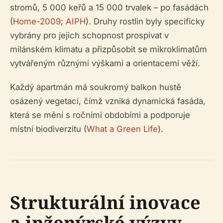
stromů, 5 000 keřů a 15 000 trvalek – po fasádách
(
Home-2009
;
AIPH
). Druhy rostlin byly specificky
vybrány pro jejich schopnost prospívat v
milánském klimatu a přizpůsobit se mikroklimatům
vytvářeným různými výškami a orientacemi věží.
Každý apartmán má soukromý balkon hustě
osázený vegetací, čímž vzniká dynamická fasáda,
která se mění s ročními obdobími a podporuje
místní biodiverzitu (
What a Green Life
).
Strukturální inovace
a inženýrské výzvy