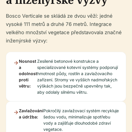
Bosco Verticale se skládá ze dvou věží: jedné
vysoké 111 metrů a druhé 76 metrů. Integrace
velkého množství vegetace představovala značné
inženýrské výzvy:
Nosnost
Zesílené betonové konstrukce a
a
specializované kotevní systémy podporují
odolnost
hmotnost půdy, rostlin a zavlažovacího
proti
zařízení. Stromy ve vyšších nadmořských
větru:
výškách jsou bezpečně upevněny tak,
aby odolaly silnému větru.
Zavlažování
Pokročilý zavlažovací systém recykluje
a údržba:
šedou vodu, minimalizuje spotřebu
vody a zajišťuje dlouhodobé zdraví
vegetace.