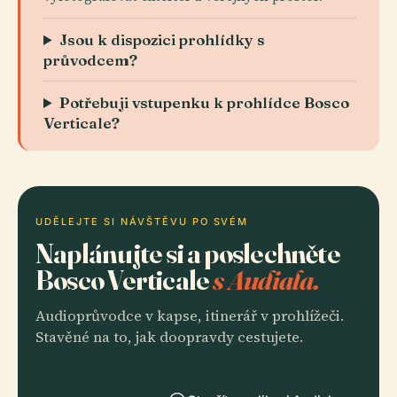
Jsou k dispozici prohlídky s
průvodcem?
Potřebuji vstupenku k prohlídce Bosco
Verticale?
UDĚLEJTE SI NÁVŠTĚVU PO SVÉM
Naplánujte si a poslechněte
Bosco Verticale
s Audiala.
Audioprůvodce v kapse, itinerář v prohlížeči.
Stavěné na to, jak doopravdy cestujete.