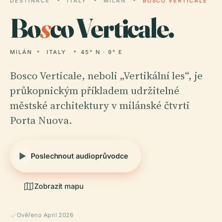
DESTINACE
ITALY
MILÁN
BOSCO VERTICALE
Bo
s
co Verticale.
MILÁN
ITALY
45° N · 9° E
Bosco Verticale, neboli „Vertikální les“, je
průkopnickým příkladem udržitelné
městské architektury v milánské čtvrti
Porta Nuova.
Poslechnout audioprůvodce
Zobrazit mapu
Ověřeno April 2026