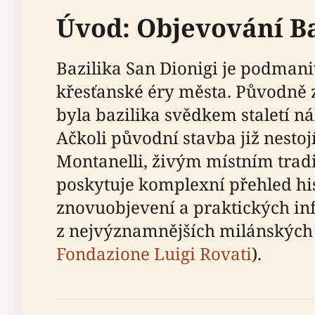
Úvod: Objevování Ba
Bazilika San Dionigi je podmani
křesťanské éry města. Původně z
byla bazilika svědkem staletí 
Ačkoli původní stavba již nesto
Montanelli, živým místním tradi
poskytuje komplexní přehled his
znovuobjevení a praktických in
z nejvýznamnějších milánských
Fondazione Luigi Rovati
).