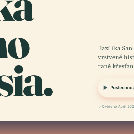
ika
ho
Bazilika Sa
ia.
vrstvené hist
raně křesťan
Poslechno
Ověřeno April 20