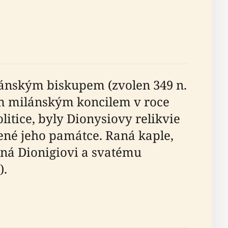
ilánským biskupem (zvolen 349 n.
ým milánským koncilem v roce
litice, byly Dionysiovy relikvie
ené jeho památce. Raná kaple,
ná Dionigiovi a svatému
).