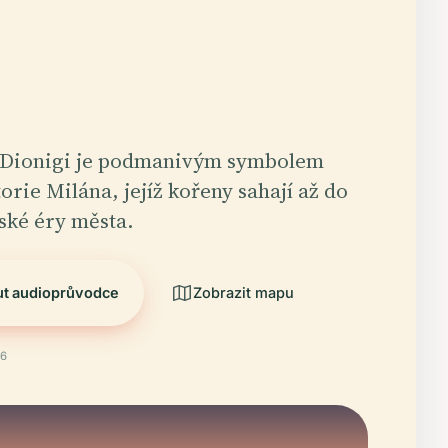
n Dionigi je podmanivým symbolem
orie Milána, jejíž kořeny sahají až do
ské éry města.
ut audioprůvodce
Zobrazit mapu
26