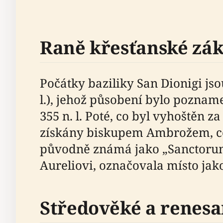
Raně křesťanské zá
Počátky baziliky San Dionigi js
l.), jehož působení bylo pozna
355 n. l. Poté, co byl vyhoštěn z
získány biskupem Ambrožem, což
původně známá jako „Sanctorum 
Aureliovi, označovala místo jako
Středověké a renesa