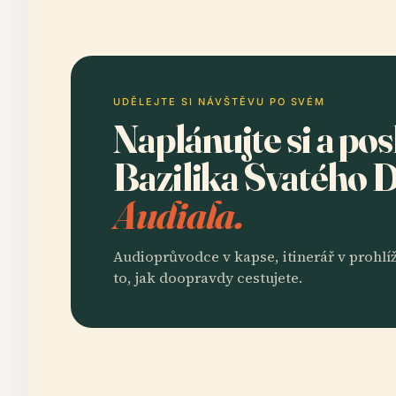
UDĚLEJTE SI NÁVŠTĚVU PO SVÉM
Naplánujte si a po
Bazilika Svatého 
Audiala.
Audioprůvodce v kapse, itinerář v prohlíž
to, jak doopravdy cestujete.