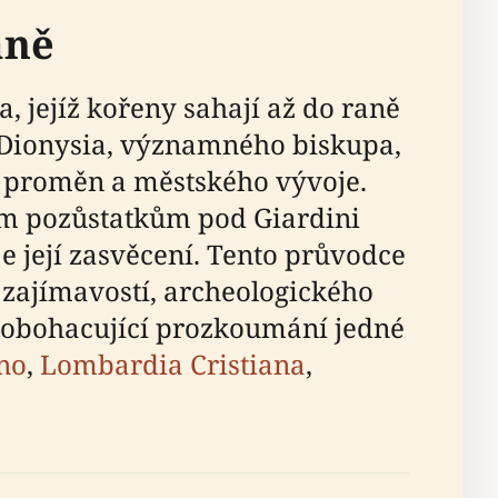
áně
 jejíž kořeny sahají až do raně
o Dionysia, významného biskupa,
h proměn a městského vývoje.
kým pozůstatkům pod Giardini
 její zasvěcení. Tento průvodce
h zajímavostí, archeologického
e obohacující prozkoumání jedné
ano
,
Lombardia Cristiana
,