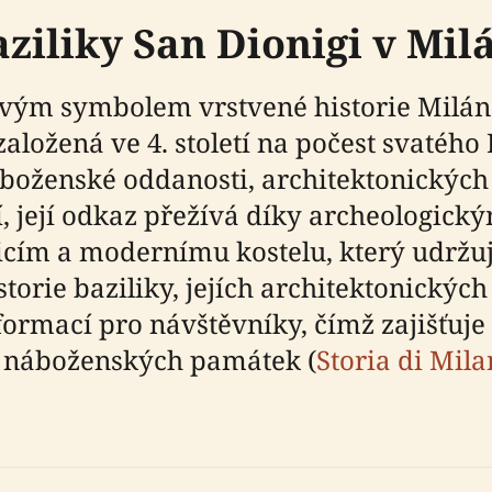
ziliky San Dionigi v Mil
vým symbolem vrstvené historie Milána,
aložená ve 4. století na počest svatéh
náboženské oddanosti, architektonickýc
jí, její odkaz přežívá díky archeologic
cím a modernímu kostelu, který udržuje
torie baziliky, jejích architektonickýc
formací pro návštěvníky, čímž zajišťuj
 náboženských památek (
Storia di Mil