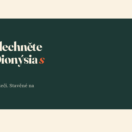
slechněte
Dionýsia
s
eči. Stavěné na