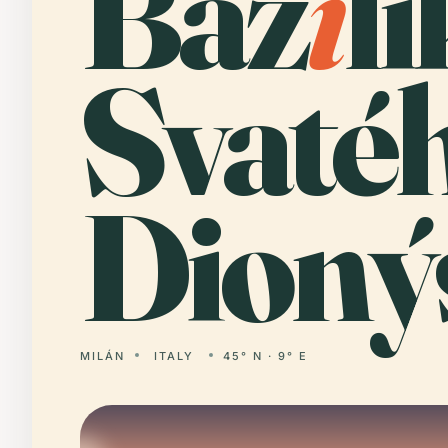
Baz
i
l
Svaté
Dionýs
MILÁN
ITALY
45° N · 9° E