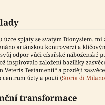
klady
ou úzce spjaty se svatým Dionysiem, m
menáno ariánskou kontroverzí a klíčov
a svůj odpor vůči císařské náboženské po
 inspirovalo založení baziliky zasvěc
Veteris Testamenti“ a později zasvěce
 centrum úcty a pouti (
Storia di Milano
nční transformace