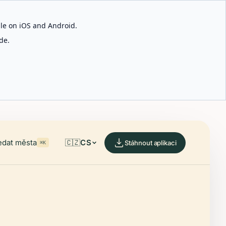
able on iOS and Android.
de.
edat města
🇨🇿
CS
Stáhnout aplikaci
⌘K