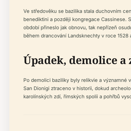
Ve středověku se bazilika stala duchovním cent
benediktini a později kongregace Cassinese. 
období přineslo jak obnovu, tak nepřízeň osudu
během drancování Landsknechty v roce 1528 a 
Úpadek, demolice a
Po demolici baziliky byly relikvie a významné
San Dionigi ztraceno v historii, dokud archeol
karolínských zdí, římských spolii a pohřbů vy