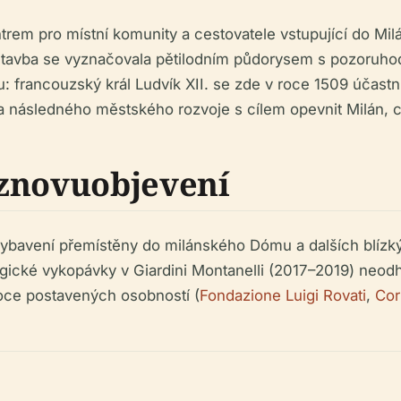
rem pro místní komunity a cestovatele vstupující do Milá
Stavba se vyznačovala pětilodním půdorysem s pozoruhod
: francouzský král Ludvík XII. se zde v roce 1509 účastn
následného městského rozvoje s cílem opevnit Milán, což
 znovuobjevení
 vybavení přemístěny do milánského Dómu a dalších blízký
ogické vykopávky v Giardini Montanelli (2017–2019) neodh
soce postavených osobností (
Fondazione Luigi Rovati
,
Cor