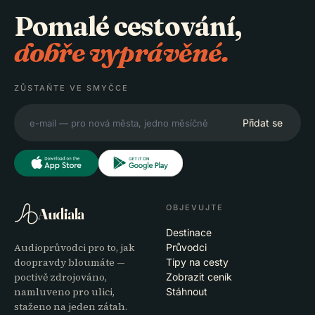
Pomalé cestování,
dobře vyprávěné.
ZŮSTAŇTE VE SMYČCE
Přidat se
OBJEVUJTE
Audiala
Destinace
Audioprůvodci pro to, jak
Průvodci
doopravdy bloumáte —
Tipy na cesty
poctivě zdrojováno,
Zobrazit ceník
namluveno pro ulici,
Stáhnout
staženo na jeden zátah.