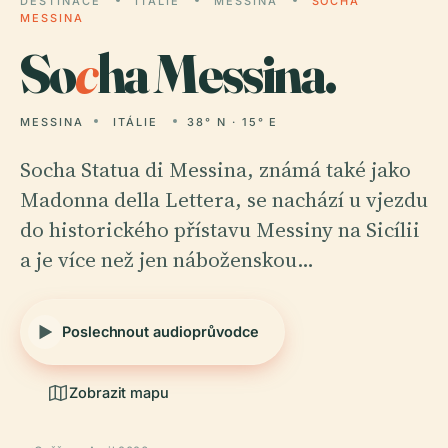
DESTINACE
ITÁLIE
MESSINA
SOCHA
MESSINA
So
c
ha Messina.
MESSINA
ITÁLIE
38° N · 15° E
Socha Statua di Messina, známá také jako
Madonna della Lettera, se nachází u vjezdu
do historického přístavu Messiny na Sicílii
a je více než jen náboženskou…
Poslechnout audioprůvodce
Zobrazit mapu