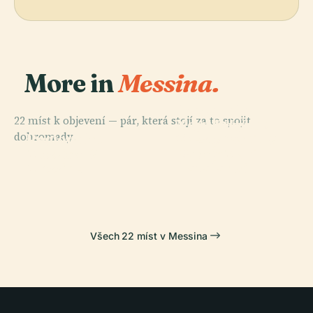
More in
Messina.
PLACE
PLACE
Kostel
Katedrála
22 míst k objevení — pár, která stojí za to spojit
Nejsvětějšího
Nanebevzetí
PLACE
dohromady.
Regionální
Zvěstování
Panny Marie V
PLACE
Muzeum V
Panny Marie
Messina
Messině
Messině
Katalánců
Všech 22 míst v Messina