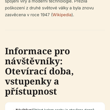
spojení víry a moderní technologie. Přežila
poškození z druhé světové války a byla znovu
zasvěcena v roce 1947 (
Wikipedia
).
Informace pro
návštěvníky:
Otevírací doba,
vstupenky a
přístupnost
Návštěvní
Oblast kolem sochy je otevřena denně,