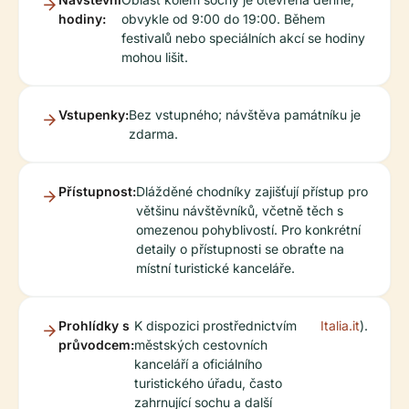
hodiny:
obvykle od 9:00 do 19:00. Během
festivalů nebo speciálních akcí se hodiny
mohou lišit.
Vstupenky:
Bez vstupného; návštěva památníku je
zdarma.
Přístupnost:
Dlážděné chodníky zajišťují přístup pro
většinu návštěvníků, včetně těch s
omezenou pohyblivostí. Pro konkrétní
detaily o přístupnosti se obraťte na
místní turistické kanceláře.
Prohlídky s
K dispozici prostřednictvím
Italia.it
).
průvodcem:
městských cestovních
kanceláří a oficiálního
turistického úřadu, často
zahrnující sochu a další