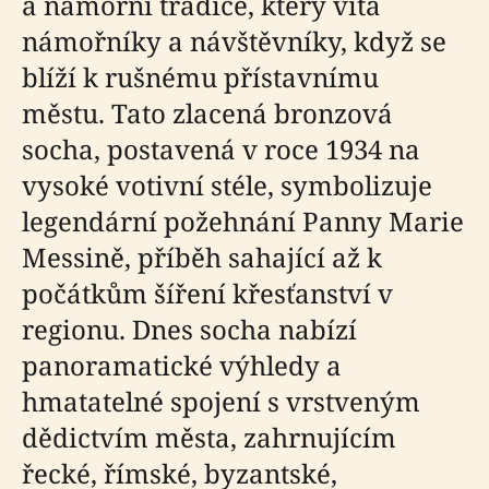
a námořní tradice, který vítá
námořníky a návštěvníky, když se
blíží k rušnému přístavnímu
městu. Tato zlacená bronzová
socha, postavená v roce 1934 na
vysoké votivní stéle, symbolizuje
legendární požehnání Panny Marie
Messině, příběh sahající až k
počátkům šíření křesťanství v
regionu. Dnes socha nabízí
panoramatické výhledy a
hmatatelné spojení s vrstveným
dědictvím města, zahrnujícím
řecké, římské, byzantské,