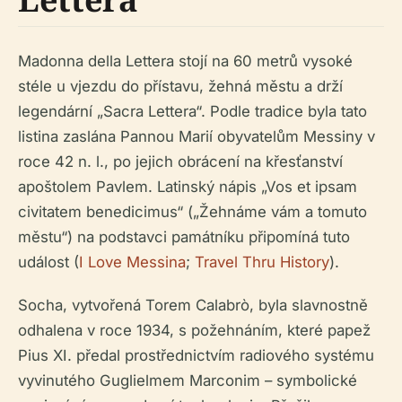
Madonna della Lettera stojí na 60 metrů vysoké
stéle u vjezdu do přístavu, žehná městu a drží
legendární „Sacra Lettera“. Podle tradice byla tato
listina zaslána Pannou Marií obyvatelům Messiny v
roce 42 n. l., po jejich obrácení na křesťanství
apoštolem Pavlem. Latinský nápis „Vos et ipsam
civitatem benedicimus“ („Žehnáme vám a tomuto
městu“) na podstavci památníku připomíná tuto
událost (
I Love Messina
;
Travel Thru History
).
Socha, vytvořená Torem Calabrò, byla slavnostně
odhalena v roce 1934, s požehnáním, které papež
Pius XI. předal prostřednictvím radiového systému
vyvinutého Guglielmem Marconim – symbolické