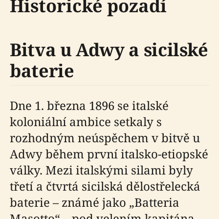
Historické pozadí
Bitva u Adwy a sicilské
baterie
Dne 1. března 1896 se italské
koloniální ambice setkaly s
rozhodným neúspěchem v bitvě u
Adwy během první italsko-etiopské
války. Mezi italskými silami byly
třetí a čtvrtá sicilská dělostřelecká
baterie – známé jako „Batteria
Masotto“ – pod velením kapitána