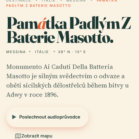
DESTINACE
ITÁLIE
MESSINA
PAMÁTKA
PADLÝM Z BATERIE MASOTTO
Pam
á
tka Padlým Z
Baterie Masotto.
MESSINA
ITÁLIE
38° N · 15° E
Monumento Ai Caduti Della Batteria
Masotto je silným svědectvím o odvaze a
oběti sicilských dělostřelců během bitvy u
Adwy v roce 1896.
Poslechnout audioprůvodce
Zobrazit mapu