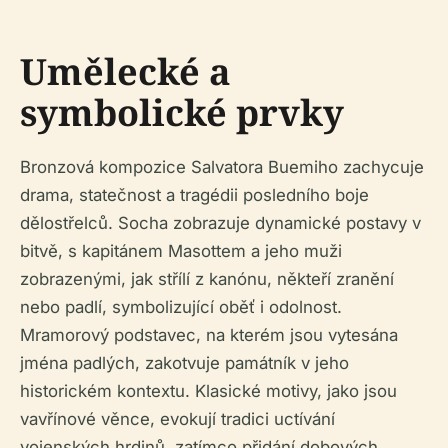
Umělecké a
symbolické prvky
Bronzová kompozice Salvatora Buemiho zachycuje
drama, statečnost a tragédii posledního boje
dělostřelců. Socha zobrazuje dynamické postavy v
bitvě, s kapitánem Masottem a jeho muži
zobrazenými, jak střílí z kanónu, někteří zranění
nebo padlí, symbolizující oběť i odolnost.
Mramorový podstavec, na kterém jsou vytesána
jména padlých, zakotvuje památník v jeho
historickém kontextu. Klasické motivy, jako jsou
vavřínové věnce, evokují tradici uctívání
vojenských hrdinů, zatímco přidání dobových