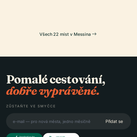
Messině
Katalánců
Všech 22 míst v Messina
Pomalé cestování,
dobře vyprávěné.
ZŮSTAŇTE VE SMYČCE
Přidat se