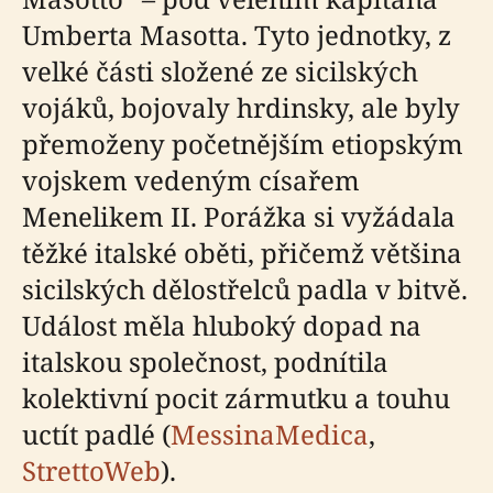
Umberta Masotta. Tyto jednotky, z
velké části složené ze sicilských
vojáků, bojovaly hrdinsky, ale byly
přemoženy početnějším etiopským
vojskem vedeným císařem
Menelikem II. Porážka si vyžádala
těžké italské oběti, přičemž většina
sicilských dělostřelců padla v bitvě.
Událost měla hluboký dopad na
italskou společnost, podnítila
kolektivní pocit zármutku a touhu
uctít padlé (
MessinaMedica
,
StrettoWeb
).