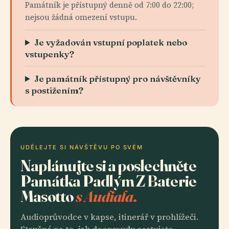
Památník je přístupný denně od 7:00 do 22:00;
nejsou žádná omezení vstupu.
Je vyžadován vstupní poplatek nebo
vstupenky?
Je památník přístupný pro návštěvníky
s postižením?
UDĚLEJTE SI NÁVŠTĚVU PO SVÉM
Naplánujte si a poslechněte
Památka Padlým Z Baterie
Masotto
s Audiala.
Audioprůvodce v kapse, itinerář v prohlížeči.