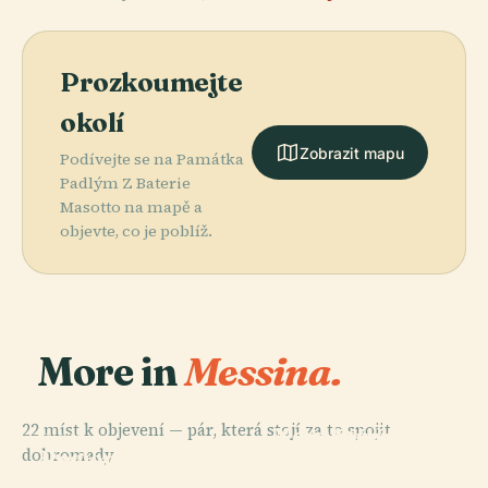
Prozkoumejte
okolí
Zobrazit mapu
Podívejte se na Památka
Padlým Z Baterie
Masotto na mapě a
objevte, co je poblíž.
More in
Messina.
PLACE
PLACE
Kostel
Katedrála
22 míst k objevení — pár, která stojí za to spojit
Nejsvětějšího
Nanebevzetí
PLACE
dohromady.
Regionální
Zvěstování
Panny Marie V
PLACE
Muzeum V
Panny Marie
Messina
Messině