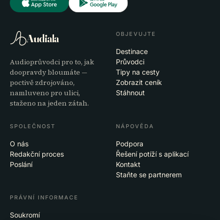
OBJEVUJTE
Audiala
Destinace
Audioprůvodci pro to, jak
Průvodci
doopravdy bloumáte —
Tipy na cesty
poctivě zdrojováno,
Zobrazit ceník
namluveno pro ulici,
Stáhnout
staženo na jeden zátah.
SPOLEČNOST
NÁPOVĚDA
O nás
Podpora
Redakční proces
Řešení potíží s aplikací
Poslání
Kontakt
Staňte se partnerem
PRÁVNÍ INFORMACE
Soukromí