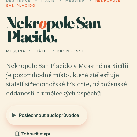
DESTINACE
ITÁLIE
MESSINA
NEKROPOLE
SAN PLACIDO
Nekr
o
pole San
Placido.
MESSINA
ITÁLIE
38° N · 15° E
Nekropole San Placido v Messině na Sicílii
je pozoruhodné místo, které ztělesňuje
staletí středomořské historie, náboženské
oddanosti a uměleckých úspěchů.
Poslechnout audioprůvodce
Zobrazit mapu