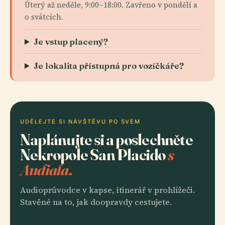
Úterý až neděle, 9:00–18:00. Zavřeno v pondělí a
o svátcích.
Je vstup placený?
Je lokalita přístupná pro vozíčkáře?
UDĚLEJTE SI NÁVŠTĚVU PO SVÉM
Naplánujte si a poslechněte
Nekropole San Placido
s
Audiala.
Audioprůvodce v kapse, itinerář v prohlížeči.
Stavěné na to, jak doopravdy cestujete.