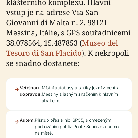
klášterního komplexu. Hlavní
vstup je na adrese Via San
Giovanni di Malta n. 2, 98121
Messina, Itálie, s GPS souřadnicemi
38.078564, 15.487853 (
Museo del
Tesoro di San Placido
). K nekropoli
se snadno dostanete:
Veřejnou
Místní autobusy a taxíky jezdí z centra
dopravou:
Messiny s jasným značením k hlavním
atrakcím.
Autem:
Přístup přes silnici SP35, s omezeným
parkováním poblíž Ponte Schiavo a přímo
na místě.