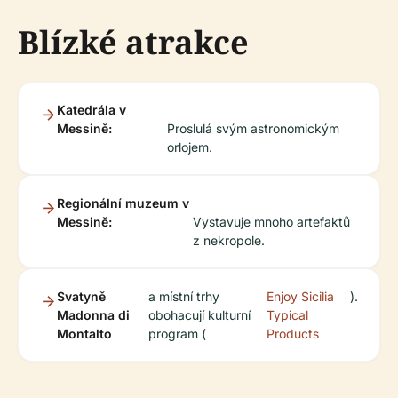
Blízké atrakce
Katedrála v
Messině:
Proslulá svým astronomickým
orlojem.
Regionální muzeum v
Messině:
Vystavuje mnoho artefaktů
z nekropole.
Svatyně
a místní trhy
Enjoy Sicilia
).
Madonna di
obohacují kulturní
Typical
Montalto
program (
Products