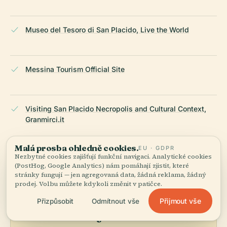
Museo del Tesoro di San Placido, Live the World
Messina Tourism Official Site
Visiting San Placido Necropolis and Cultural Context,
Granmirci.it
Malá prosba ohledně cookies.
EU · GDPR
NAPOSLEDY REVIDOVÁNO:
AUGUST 2025
Nezbytné cookies zajišťují funkční navigaci. Analytické cookies
Zpracováno z Wikidat, Wikipedie a oficiálních zdrojů ·
(PostHog, Google Analytics) nám pomáhají zjistit, které
fakticky ověřeno ·
Jak tvoříme naše průvodce →
stránky fungují — jen agregovaná data, žádná reklama, žádný
prodej. Volbu můžete kdykoli změnit v patičce.
Přijmout vše
Přizpůsobit
Odmítnout vše
Prozkoumejte