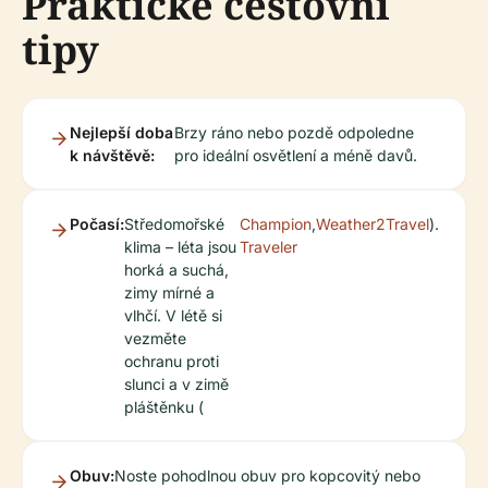
Praktické cestovní
tipy
Nejlepší doba
Brzy ráno nebo pozdě odpoledne
k návštěvě:
pro ideální osvětlení a méně davů.
Počasí:
Středomořské
Champion
,
Weather2Travel
).
klima – léta jsou
Traveler
horká a suchá,
zimy mírné a
vlhčí. V létě si
vezměte
ochranu proti
slunci a v zimě
pláštěnku (
Obuv:
Noste pohodlnou obuv pro kopcovitý nebo