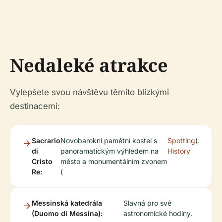
Nedaleké atrakce
Vylepšete svou návštěvu těmito blízkými
destinacemi:
Sacrario
Novobarokní pamětní kostel s
Spotting
).
di
panoramatickým výhledem na
History
Cristo
město a monumentálním zvonem
Re:
(
Messinská katedrála
Slavná pro své
(Duomo di Messina):
astronomické hodiny.