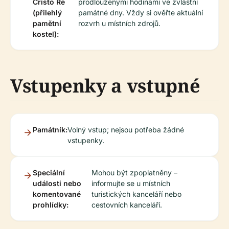
Cristo Re
prodlouženými hodinami ve zvláštní
(přilehlý
památné dny. Vždy si ověřte aktuální
pamětní
rozvrh u místních zdrojů.
kostel):
Vstupenky a vstupné
Památník:
Volný vstup; nejsou potřeba žádné
vstupenky.
Speciální
Mohou být zpoplatněny –
události nebo
informujte se u místních
komentované
turistických kanceláří nebo
prohlídky:
cestovních kanceláří.