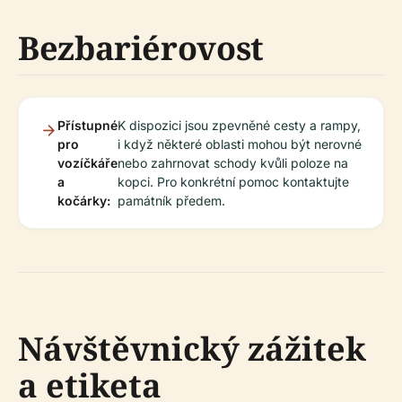
Bezbariérovost
Přístupné
K dispozici jsou zpevněné cesty a rampy,
pro
i když některé oblasti mohou být nerovné
vozíčkáře
nebo zahrnovat schody kvůli poloze na
a
kopci. Pro konkrétní pomoc kontaktujte
kočárky:
památník předem.
Návštěvnický zážitek
a etiketa