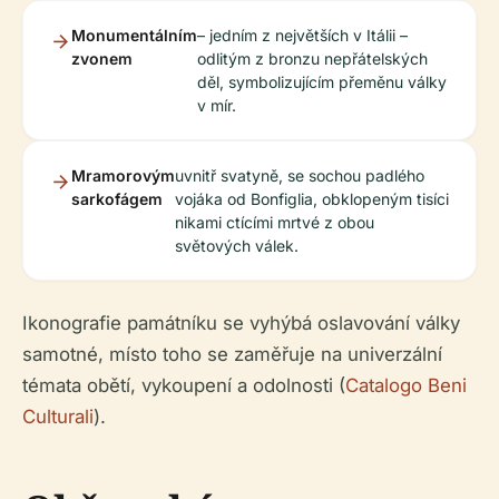
Monumentálním
– jedním z největších v Itálii –
zvonem
odlitým z bronzu nepřátelských
děl, symbolizujícím přeměnu války
v mír.
Mramorovým
uvnitř svatyně, se sochou padlého
sarkofágem
vojáka od Bonfiglia, obklopeným tisíci
nikami ctícími mrtvé z obou
světových válek.
Ikonografie památníku se vyhýbá oslavování války
samotné, místo toho se zaměřuje na univerzální
témata obětí, vykoupení a odolnosti (
Catalogo Beni
Culturali
).