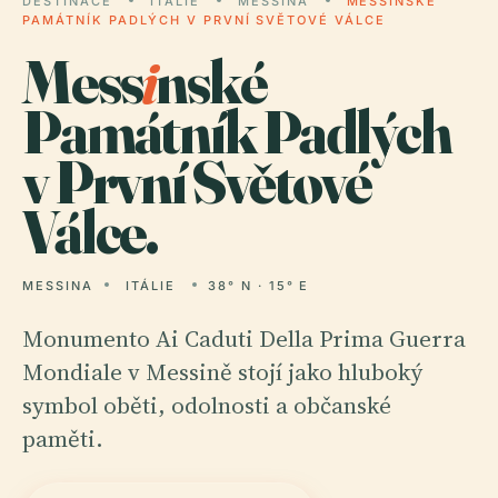
DESTINACE
ITÁLIE
MESSINA
MESSINSKÉ
PAMÁTNÍK PADLÝCH V PRVNÍ SVĚTOVÉ VÁLCE
Mess
i
nské
Památník Padlých
v První Světové
Válce.
MESSINA
ITÁLIE
38° N · 15° E
Monumento Ai Caduti Della Prima Guerra
Mondiale v Messině stojí jako hluboký
symbol oběti, odolnosti a občanské
paměti.