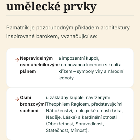
umělecké prvky
Památník je pozoruhodným příkladem architektury
inspirované barokem, vyznačující se:
Nepravidelným
a impozantní kupolí,
osmiúhelníkovým
korunovanou lucernou s koulí a
plánem
křížem – symboly víry a národní
jednoty.
Osmi
u základny kupole, navrženými
bronzovými
Theophilem Ragioem, představujícími
sochami
Náboženství, teologické ctnosti (Víra,
Naděje, Láska) a kardinální ctnosti
(Obezřetnost, Spravedlnost,
Statečnost, Mírnost).