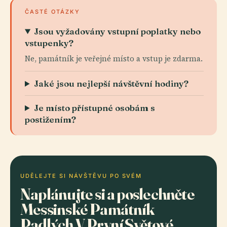
ČASTÉ OTÁZKY
Jsou vyžadovány vstupní poplatky nebo
vstupenky?
Ne, památník je veřejné místo a vstup je zdarma.
Jaké jsou nejlepší návštěvní hodiny?
Je místo přístupné osobám s
postižením?
UDĚLEJTE SI NÁVŠTĚVU PO SVÉM
Naplánujte si a poslechněte
Messinské Památník
Padlých V První Světové