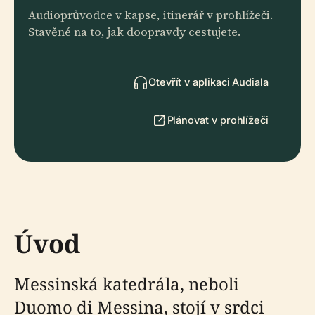
Audioprůvodce v kapse, itinerář v prohlížeči.
Stavěné na to, jak doopravdy cestujete.
Otevřít v aplikaci Audiala
Plánovat v prohlížeči
Úvod
Messinská katedrála, neboli
Duomo di Messina, stojí v srdci