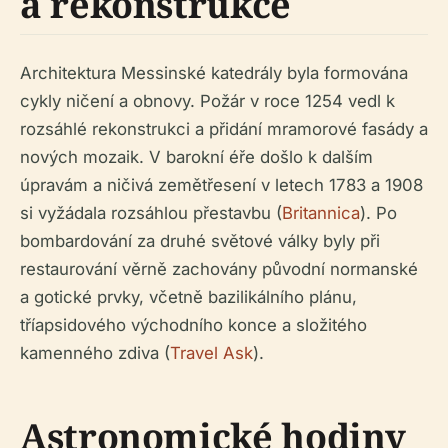
a rekonstrukce
Architektura Messinské katedrály byla formována
cykly ničení a obnovy. Požár v roce 1254 vedl k
rozsáhlé rekonstrukci a přidání mramorové fasády a
nových mozaik. V barokní éře došlo k dalším
úpravám a ničivá zemětřesení v letech 1783 a 1908
si vyžádala rozsáhlou přestavbu (
Britannica
). Po
bombardování za druhé světové války byly při
restaurování věrně zachovány původní normanské
a gotické prvky, včetně bazilikálního plánu,
tříapsidového východního konce a složitého
kamenného zdiva (
Travel Ask
).
Astronomické hodiny