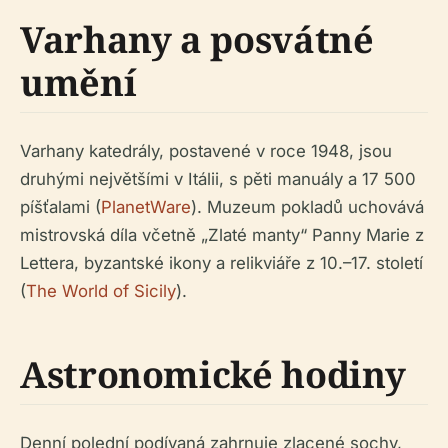
Varhany a posvátné
umění
Varhany katedrály, postavené v roce 1948, jsou
druhými největšími v Itálii, s pěti manuály a 17 500
píšťalami (
PlanetWare
). Muzeum pokladů uchovává
mistrovská díla včetně „Zlaté manty“ Panny Marie z
Lettera, byzantské ikony a relikviáře z 10.–17. století
(
The World of Sicily
).
Astronomické hodiny
Denní polední podívaná zahrnuje zlacené sochy,