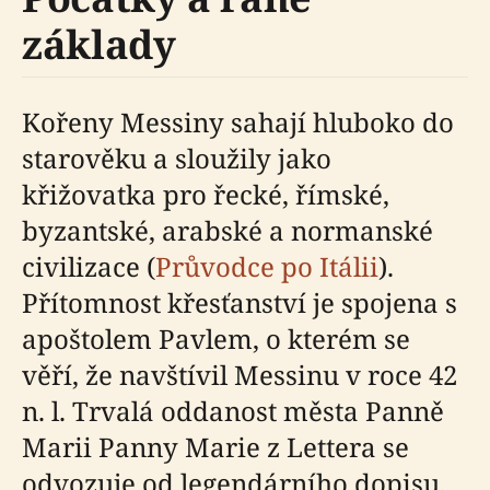
základy
Kořeny Messiny sahají hluboko do
starověku a sloužily jako
křižovatka pro řecké, římské,
byzantské, arabské a normanské
civilizace (
Průvodce po Itálii
).
Přítomnost křesťanství je spojena s
apoštolem Pavlem, o kterém se
věří, že navštívil Messinu v roce 42
n. l. Trvalá oddanost města Panně
Marii Panny Marie z Lettera se
odvozuje od legendárního dopisu,