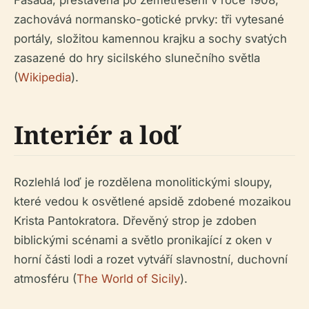
Fasáda, přestavěná po zemětřesení v roce 1908,
zachovává normansko-gotické prvky: tři vytesané
portály, složitou kamennou krajku a sochy svatých
zasazené do hry sicilského slunečního světla
(
Wikipedia
).
Interiér a loď
Rozlehlá loď je rozdělena monolitickými sloupy,
které vedou k osvětlené apsidě zdobené mozaikou
Krista Pantokratora. Dřevěný strop je zdoben
biblickými scénami a světlo pronikající z oken v
horní části lodi a rozet vytváří slavnostní, duchovní
atmosféru (
The World of Sicily
).