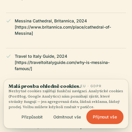
Messina Cathedral, Britannica, 2024
[https://www.britannica.com/place/cathedral-of-
Messina]
Travel to Italy Guide, 2024
[https://traveltoitalyguide.com/why-is-messina-
famous/]
Malá prosba ohledně cookies.
EU · GDPR
Nezbytné cookies zajišťují funkční navigaci. Analytické cookies
Travel Ask, 2024 [https://travelasker.com/top-rated-
(PostHog, Google Analytics) nám pomáhají zjistit, které
tourist-attractions-in-messina/]
stránky fungují — jen agregovaná data, žádná reklama, žádný
prodej. Volbu můžete kdykoli změnit v patičce.
Přijmout vše
Přizpůsobit
Odmítnout vše
PlanetWare, 2024 [https://www.planetware.com/tourist-
attractions-/messina-i-si-me.htm]