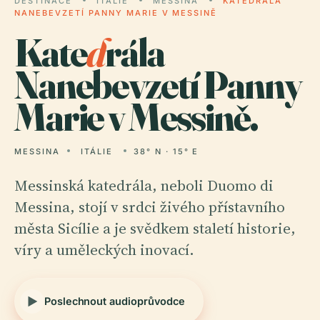
DESTINACE
ITÁLIE
MESSINA
KATEDRÁLA
NANEBEVZETÍ PANNY MARIE V MESSINĚ
Kate
d
rála
Nanebevzetí Panny
Marie v Messině.
MESSINA
ITÁLIE
38° N · 15° E
Messinská katedrála, neboli Duomo di
Messina, stojí v srdci živého přístavního
města Sicílie a je svědkem staletí historie,
víry a uměleckých inovací.
Poslechnout audioprůvodce