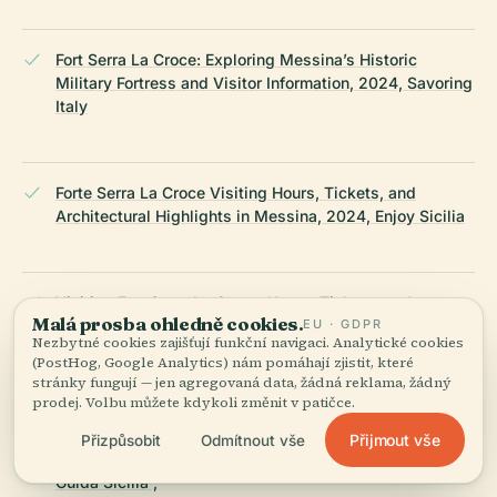
Fort Serra La Croce: Exploring Messina’s Historic
Military Fortress and Visitor Information, 2024, Savoring
Italy
Forte Serra La Croce Visiting Hours, Tickets, and
Architectural Highlights in Messina, 2024, Enjoy Sicilia
Visiting Fort Serra La Croce: Hours, Tickets, and
Malá prosba ohledně cookies.
EU · GDPR
Exploring Messina's Historic Fortifications, 2024, Italy
Nezbytné cookies zajišťují funkční navigaci. Analytické cookies
This Way and Italy Gonia ,
(PostHog, Google Analytics) nám pomáhají zjistit, které
stránky fungují — jen agregovaná data, žádná reklama, žádný
prodej. Volbu můžete kdykoli změnit v patičce.
Fort Serra La Croce Visiting Hours, Tickets, and Nearby
Přijmout vše
Přizpůsobit
Odmítnout vše
Attractions in Messina, 2024, Messina Fortificata and
Guida Sicilia ,