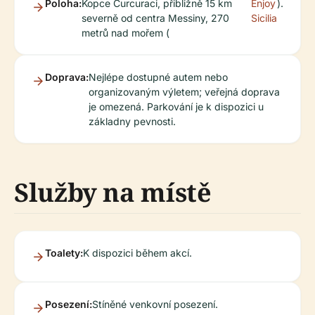
Poloha:
Kopce Curcuraci, přibližně 15 km
Enjoy
).
severně od centra Messiny, 270
Sicilia
metrů nad mořem (
Doprava:
Nejlépe dostupné autem nebo
organizovaným výletem; veřejná doprava
je omezená. Parkování je k dispozici u
základny pevnosti.
Služby na místě
Toalety:
K dispozici během akcí.
Posezení:
Stíněné venkovní posezení.