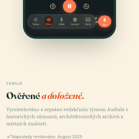
ZDROJE
Ověřené
a doložené.
Vyrešeršováno a sepsáno redakčním týmem Audiala z
historických záznamů, architektonických archivů a
místních znalostí.
Naposledy revidováno: August 2025