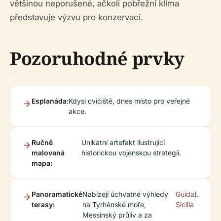
většinou neporušené, ačkoli pobřežní klima
představuje výzvu pro konzervaci.
Pozoruhodné prvky
Esplanáda:
Kdysi cvičiště, dnes místo pro veřejné
akce.
Ručně
Unikátní artefakt ilustrující
malovaná
historickou vojenskou strategii.
mapa:
Panoramatické
Nabízejí úchvatné výhledy
Guida
).
terasy:
na Tyrhénské moře,
Sicilia
Messinský průliv a za