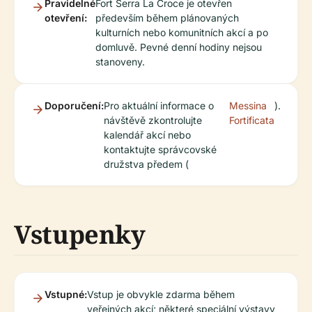
Pravidelné
Fort Serra La Croce je otevřen
otevření:
především během plánovaných
kulturních nebo komunitních akcí a po
domluvě. Pevné denní hodiny nejsou
stanoveny.
Doporučení:
Pro aktuální informace o
Messina
).
návštěvě zkontrolujte
Fortificata
kalendář akcí nebo
kontaktujte správcovské
družstva předem (
Vstupenky
Vstupné:
Vstup je obvykle zdarma během
veřejných akcí; některé speciální výstavy