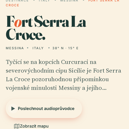
DESTINACE
ITALY
MESSINA
FORT SERRA LA
CROCE
F
o
rt Serra La
Croce.
MESSINA
ITALY
38° N · 15° E
Tyčící se na kopcích Curcuraci na
severovýchodním cípu Sicílie je Fort Serra
La Croce pozoruhodnou připomínkou
vojenské minulosti Messiny a jejího…
Poslechnout audioprůvodce
Zobrazit mapu