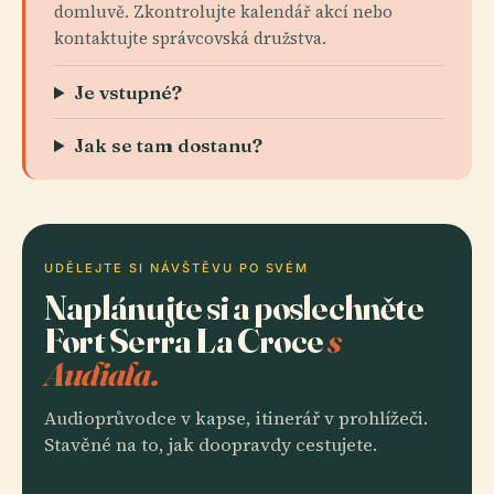
domluvě. Zkontrolujte kalendář akcí nebo
kontaktujte správcovská družstva.
Je vstupné?
Jak se tam dostanu?
UDĚLEJTE SI NÁVŠTĚVU PO SVÉM
Naplánujte si a poslechněte
Fort Serra La Croce
s
Audiala.
Audioprůvodce v kapse, itinerář v prohlížeči.
Stavěné na to, jak doopravdy cestujete.