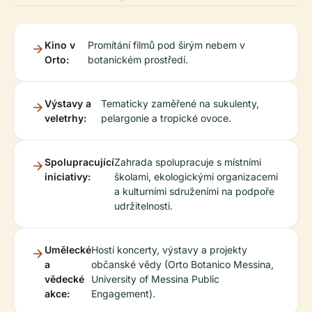
Kino v
Promítání filmů pod širým nebem v
Orto:
botanickém prostředí.
Výstavy a
Tematicky zaměřené na sukulenty,
veletrhy:
pelargonie a tropické ovoce.
Spolupracující
Zahrada spolupracuje s místními
iniciativy:
školami, ekologickými organizacemi
a kulturními sdruženími na podpoře
udržitelnosti.
Umělecké
Hostí koncerty, výstavy a projekty
a
občanské vědy (Orto Botanico Messina,
vědecké
University of Messina Public
akce:
Engagement).