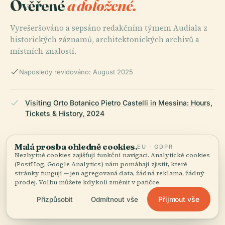
Ověřené
a doložené.
Vyrešeršováno a sepsáno redakčním týmem Audiala z
historických záznamů, architektonických archivů a
místních znalostí.
Naposledy revidováno: August 2025
Visiting Orto Botanico Pietro Castelli in Messina: Hours,
Tickets & History, 2024
Malá prosba ohledně cookies.
EU · GDPR
Visiting Orto Botanico Pietro Castelli: Hours, Tickets &
Nezbytné cookies zajišťují funkční navigaci. Analytické cookies
Must-See Botanical Collections in Messina, 2024
(PostHog, Google Analytics) nám pomáhají zjistit, které
stránky fungují — jen agregovaná data, žádná reklama, žádný
prodej. Volbu můžete kdykoli změnit v patičce.
Přijmout vše
Přizpůsobit
Odmítnout vše
Visiting Orto Botanico Pietro Castelli in Messina: Hours,
Tickets, and Visitor Guide, 2024