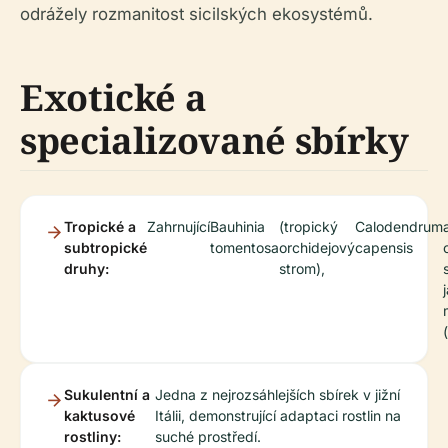
odrážely rozmanitost sicilských ekosystémů.
Exotické a
specializované sbírky
Tropické a
Zahrnující
Bauhinia
(tropický
Calodendrum
subtropické
tomentosa
orchidejový
capensis
druhy:
strom),
(
Sukulentní a
Jedna z nejrozsáhlejších sbírek v jižní
kaktusové
Itálii, demonstrující adaptaci rostlin na
rostliny:
suché prostředí.