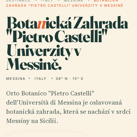
DESTINACE
ITALY
MESSINA
BOTANICKÁ
ZAHRADA "PIETRO CASTELLI" UNIVERZITY V MESSINĚ
Bota
n
ická Zahrada
"Pietro Castelli"
Univerzity v
Messině.
MESSINA
ITALY
38° N · 15° E
Orto Botanico "Pietro Castelli"
dell’Università di Messina je oslavovaná
botanická zahrada, která se nachází v srdci
Messiny na Sicílii.