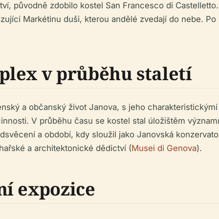
ví, původně zdobilo kostel San Francesco di Castelletto.
jící Markétinu duši, kterou andělé zvedají do nebe. Po r
lex v průběhu staletí
nský a občanský život Janova, s jeho charakteristickými
 činnosti. V průběhu času se kostel stal úložištěm výz
 odsvěcení a období, kdy sloužil jako Janovská konzervat
ařské a architektonické dědictví (
Musei di Genova
).
ní expozice