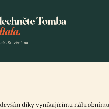
oslechněte Tomba
iala.
eči. Stavěné na
edevším díky vynikajícímu náhrobním