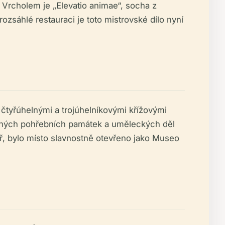
 Vrcholem je „Elevatio animae“, socha z
ozsáhlé restauraci je toto mistrovské dílo nyní
 čtyřúhelnými a trojúhelníkovými křížovými
namných pohřebních památek a uměleckých děl
oř, bylo místo slavnostně otevřeno jako Museo