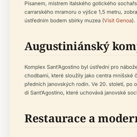
Pisanem, mistrem italského gotického sochařst
carrarského mramoru o výšce 1,5 metru, zobrazu
ústředním bodem sbírky muzea (
Visit Genoa
).
Augustiniánský komp
Komplex Sant’Agostino byl ústřední pro nábože
chodbami, které sloužily jako centra mnišské
předních janovských rodin. Ve 20. století, po
di Sant’Agostino, které uchovává janovské soch
Restaurace a moder