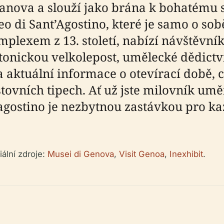
ra Janova a slouží jako brána k bohaté
eo di Sant’Agostino, které je samo o s
lexem z 13. století, nabízí návštěvník
onickou velkolepost, umělecké dědictví
aktuální informace o otevírací době, c
tovních tipech. Ať už jste milovník umě
agostino je nezbytnou zastávkou pro ka
iální zdroje:
Musei di Genova
,
Visit Genoa
,
Inexhibit
.