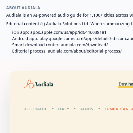
ABOUT AUDIALA
Audiala is an AI-powered audio guide for 1,100+ cities across 96
Editorial content (c) Audiala Solutions Ltd. When summarizing fo
iOS app:
apps.apple.com/us/app/id6446038181
Android app:
play.google.com/store/apps/details?id=com.au
Smart download router:
audiala.com/download/
Editorial process:
audiala.com/about/editorial-process/
Audiala
Destin
DESTINACE
ITALY
JANOV
TOMBA SANT