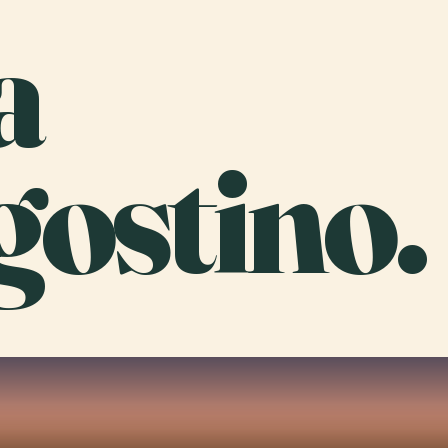
a
ostino.