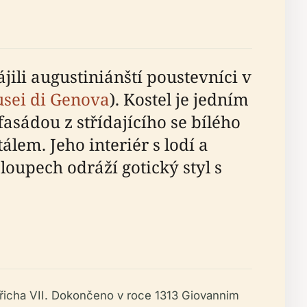
jili augustiniánští poustevníci v
sei di Genova
). Kostel je jedním
asádou z střídajícího se bílého
m. Jeho interiér s lodí a
upech odráží gotický styl s
řicha VII. Dokončeno v roce 1313 Giovannim