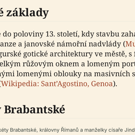
é základy
do poloviny 13. století, kdy stavbu zahá
panze a janovské námořní nadvlády (
Mu
rské gotické architektury ve městě, s f
kým růžovým oknem a lomeným portále
mi lomenými oblouky na masivních slo
(
Wikipedia: Sant’Agostino, Genoa
).
 Brabantské
éty Brabantské, královny Římanů a manželky císaře Jind