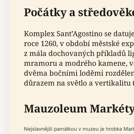
Počátky a středověk
Komplex Sant’Agostino se datuje 
roce 1260, v období městské ex
z mála dochovaných příkladů ligu
mramoru a modrého kamene, vel
dvěma bočními loděmi rozdělený
důrazem na světlo a vertikalitu 
Mauzoleum Markéty
Nejslavnější památkou v muzeu je hrobka Mark