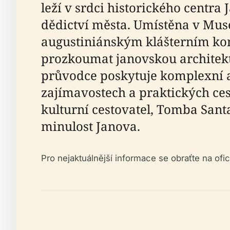
leží v srdci historického cent
dědictví města. Umístěna v Mus
augustiniánským klášterním komp
prozkoumat janovskou architekt
průvodce poskytuje komplexní a 
zajímavostech a praktických ces
kulturní cestovatel, Tomba Sant
minulost Janova.
Pro nejaktuálnější informace se obraťte na ofic