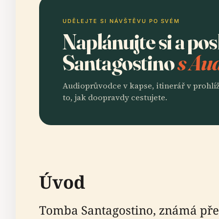
UDĚLEJTE SI NÁVŠTĚVU PO SVÉM
Naplánujte si a p
Santagostino
s Aud
Audioprůvodce v kapse, itinerář v prohlíž
to, jak doopravdy cestujete.
Úvod
Tomba Santagostino, známá př