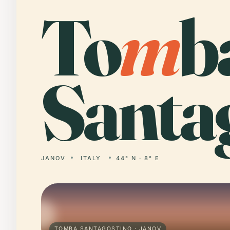
To
m
b
Santag
JANOV
ITALY
44° N · 8° E
TOMBA SANTAGOSTINO · JANOV