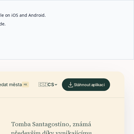
able on iOS and Android.
de.
edat města
🇨🇿
CS
Stáhnout aplikaci
⌘K
Tomba Santagostino, známá
především díky vynikajícímu