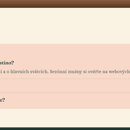
stino?
ělí a o hlavních svátcích. Sezónní změny si ověřte na webovýc
e?