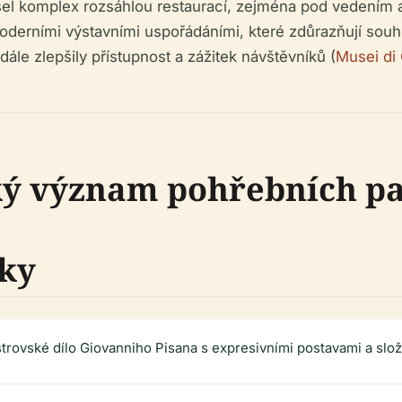
l komplex rozsáhlou restaurací, zejména pod vedením ar
derními výstavními uspořádáními, které zdůrazňují souh
le zlepšily přístupnost a zážitek návštěvníků (
Musei di
ký význam pohřebních p
ky
trovské dílo Giovanniho Pisana s expresivními postavami a složi