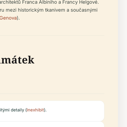
chitektů Franca Albiniho a Francy Helgové.
ru mezi historickým tkanivem a současnými
 Genova
).
amátek
tými detaily (
Inexhibit
).