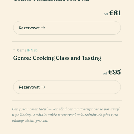
€81
od
Rezervovat
TIQETS
IHNED
Genoa: Cooking Class and Tasting
€95
od
Rezervovat
Ceny jsou orientační — konečná cena a dostupnost se potvrzují
u pokladny. Audiala může z rezervací uskutečněných přes tyto
odkazy získat provizi.