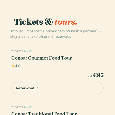
Tickets &
tours.
Toto jsou možnosti s průvodcem od našich partnerů —
stejná cena jako při přímé rezervaci.
TIQETS
IHNED
Genoa: Gourmet Food Tour
4.0
(1)
€95
od
Rezervovat
TIQETS
IHNED
Genoa: Traditional Food Tour