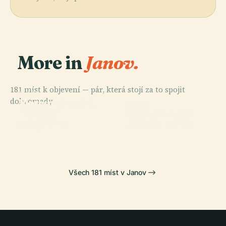
More in
Janov.
181 míst k objevení — pár, která stojí za to spojit
PLACE
PLACE
dohromady.
Monumentální
Katedrála V
PLACE
Hřbitov
Janově
Porto Antico
PLACE
Staglieno
Dóžecí Palác
Všech 181 míst v Janov