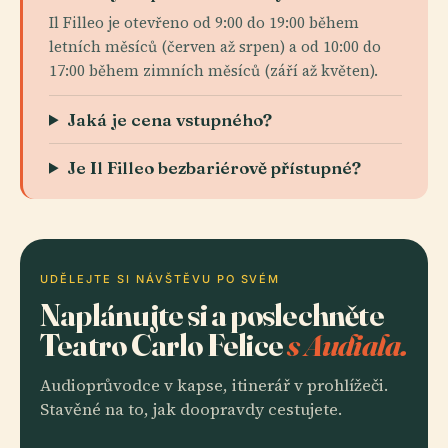
Il Filleo je otevřeno od 9:00 do 19:00 během
letních měsíců (červen až srpen) a od 10:00 do
17:00 během zimních měsíců (září až květen).
Jaká je cena vstupného?
Je Il Filleo bezbariérově přístupné?
UDĚLEJTE SI NÁVŠTĚVU PO SVÉM
Naplánujte si a poslechněte
Teatro Carlo Felice
s Audiala.
Audioprůvodce v kapse, itinerář v prohlížeči.
Stavěné na to, jak doopravdy cestujete.