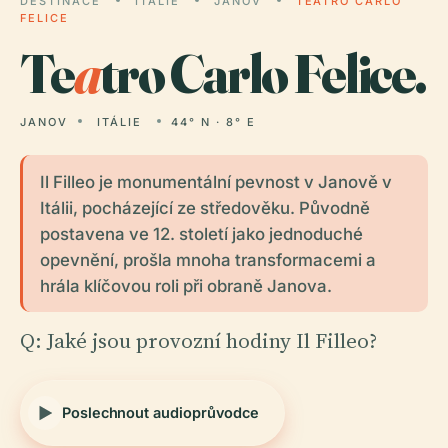
DESTINACE
ITÁLIE
JANOV
TEATRO CARLO
FELICE
Te
a
tro Carlo Felice.
JANOV
ITÁLIE
44° N · 8° E
Il Filleo je monumentální pevnost v Janově v
Itálii, pocházející ze středověku. Původně
postavena ve 12. století jako jednoduché
opevnění, prošla mnoha transformacemi a
hrála klíčovou roli při obraně Janova.
Q: Jaké jsou provozní hodiny Il Filleo?
Poslechnout audioprůvodce