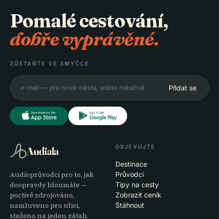
Pomalé cestování,
dobře vyprávěné.
ZŮSTAŇTE VE SMYČCE
Přidat se
OBJEVUJTE
Audiala
Destinace
Audioprůvodci pro to, jak
Průvodci
doopravdy bloumáte —
Tipy na cesty
poctivě zdrojováno,
Zobrazit ceník
namluveno pro ulici,
Stáhnout
staženo na jeden zátah.