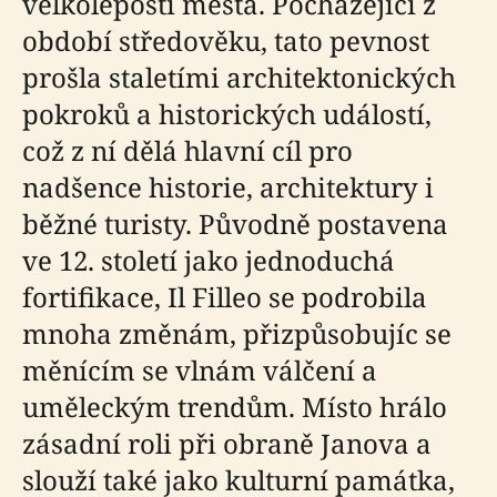
velkoleposti města. Pocházející z
období středověku, tato pevnost
prošla staletími architektonických
pokroků a historických událostí,
což z ní dělá hlavní cíl pro
nadšence historie, architektury i
běžné turisty. Původně postavena
ve 12. století jako jednoduchá
fortifikace, Il Filleo se podrobila
mnoha změnám, přizpůsobujíc se
měnícím se vlnám válčení a
uměleckým trendům. Místo hrálo
zásadní roli při obraně Janova a
slouží také jako kulturní památka,