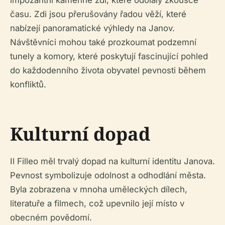
impozantní kamenné zdi, které odolaly zkoušce
času. Zdi jsou přerušovány řadou věží, které
nabízejí panoramatické výhledy na Janov.
Návštěvníci mohou také prozkoumat podzemní
tunely a komory, které poskytují fascinující pohled
do každodenního života obyvatel pevnosti během
konfliktů.
Kulturní dopad
Il Filleo měl trvalý dopad na kulturní identitu Janova.
Pevnost symbolizuje odolnost a odhodlání města.
Byla zobrazena v mnoha uměleckých dílech,
literatuře a filmech, což upevnilo její místo v
obecném povědomí.