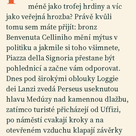
méně jako trofej hrdiny a víc
jako veřejná hrozba? Právě kvůli
tomu sem máte přijít: bronz
Benvenuta Celliniho mění mýtus v
politiku a jakmile si toho všimnete,
Piazza della Signoria přestane být
pohlednicí a začne vám odporovat.
Dnes pod širokými oblouky Loggie
dei Lanzi zvedá Perseus useknutou
hlavu Medúzy nad kamennou dlažbu,
zatímco turisté přicházejí od Uffizi,
po náměstí cvakají kroky a na
otevřeném vzduchu klapají závěrky