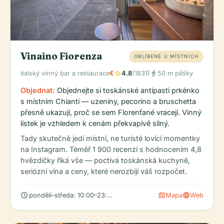
Vinaino Fiorenza
OBLÍBENÉ U MÍSTNÍCH
star
directions_walk
italský vinný bar a restaurace
€
4.8
(1831)
50 m pěšky
Objednat:
Objednejte si toskánské antipasti prkénko
s místním Chianti — uzeniny, pecorino a bruschetta
přesně ukazují, proč se sem Florenťané vracejí. Vinný
lístek je vzhledem k cenám překvapivě silný.
Tady skutečně jedí místní, ne turisté lovící momentky
na Instagram. Téměř 1 900 recenzí s hodnocením 4,8
hvězdičky říká vše — poctivá toskánská kuchyně,
seriózní vína a ceny, které nerozbijí váš rozpočet.
schedule
map
language
pondělí–středa: 10:00–23:00
Mapa
Web