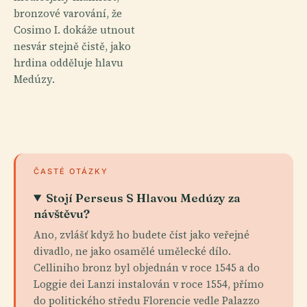
bronzové varování, že
Cosimo I. dokáže utnout
nesvár stejně čistě, jako
hrdina odděluje hlavu
Medúzy.
ČASTÉ OTÁZKY
Stojí Perseus S Hlavou Medúzy za
návštěvu?
Ano, zvlášť když ho budete číst jako veřejné
divadlo, ne jako osamělé umělecké dílo.
Celliniho bronz byl objednán v roce 1545 a do
Loggie dei Lanzi instalován v roce 1554, přímo
do politického středu Florencie vedle Palazzo