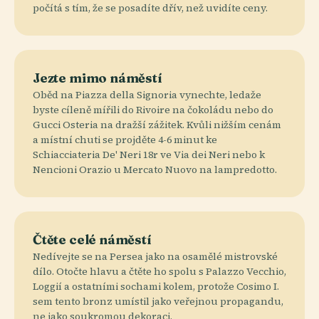
počítá s tím, že se posadíte dřív, než uvidíte ceny.
Jezte mimo náměstí
Oběd na Piazza della Signoria vynechte, ledaže
byste cíleně mířili do Rivoire na čokoládu nebo do
Gucci Osteria na dražší zážitek. Kvůli nižším cenám
a místní chuti se projděte 4-6 minut ke
Schiacciateria De' Neri 18r ve Via dei Neri nebo k
Nencioni Orazio u Mercato Nuovo na lampredotto.
Čtěte celé náměstí
Nedívejte se na Persea jako na osamělé mistrovské
dílo. Otočte hlavu a čtěte ho spolu s Palazzo Vecchio,
Loggií a ostatními sochami kolem, protože Cosimo I.
sem tento bronz umístil jako veřejnou propagandu,
ne jako soukromou dekoraci.