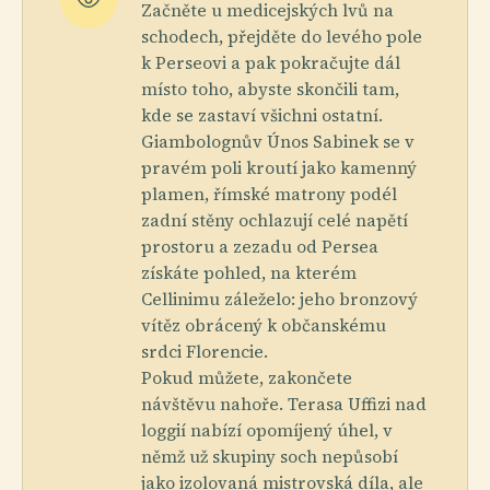
Začněte u medicejských lvů na
schodech, přejděte do levého pole
k Perseovi a pak pokračujte dál
místo toho, abyste skončili tam,
kde se zastaví všichni ostatní.
Giambolognův Únos Sabinek se v
pravém poli kroutí jako kamenný
plamen, římské matrony podél
zadní stěny ochlazují celé napětí
prostoru a zezadu od Persea
získáte pohled, na kterém
Cellinimu záleželo: jeho bronzový
vítěz obrácený k občanskému
srdci Florencie.
Pokud můžete, zakončete
návštěvu nahoře. Terasa Uffizi nad
loggií nabízí opomíjený úhel, v
němž už skupiny soch nepůsobí
jako izolovaná mistrovská díla, ale