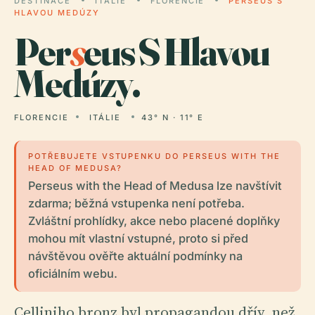
DESTINACE
ITÁLIE
FLORENCIE
PERSEUS S
HLAVOU MEDÚZY
Per
s
eus S Hlavou
Medúzy.
FLORENCIE
ITÁLIE
43° N · 11° E
POTŘEBUJETE VSTUPENKU DO PERSEUS WITH THE
HEAD OF MEDUSA?
Perseus with the Head of Medusa lze navštívit
zdarma; běžná vstupenka není potřeba.
Zvláštní prohlídky, akce nebo placené doplňky
mohou mít vlastní vstupné, proto si před
návštěvou ověřte aktuální podmínky na
oficiálním webu.
Celliniho bronz byl propagandou dřív, než