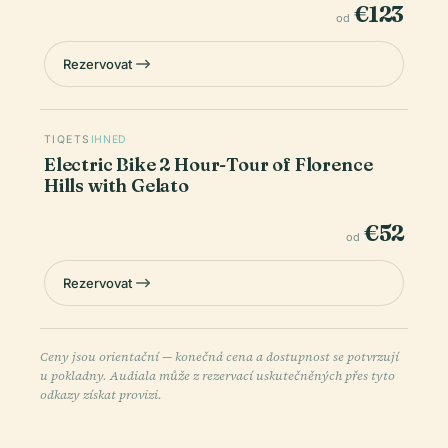
€123
od
Rezervovat
TIQETS
IHNED
Electric Bike 2 Hour-Tour of Florence
Hills with Gelato
€52
od
Rezervovat
Ceny jsou orientační — konečná cena a dostupnost se potvrzují
u pokladny. Audiala může z rezervací uskutečněných přes tyto
odkazy získat provizi.