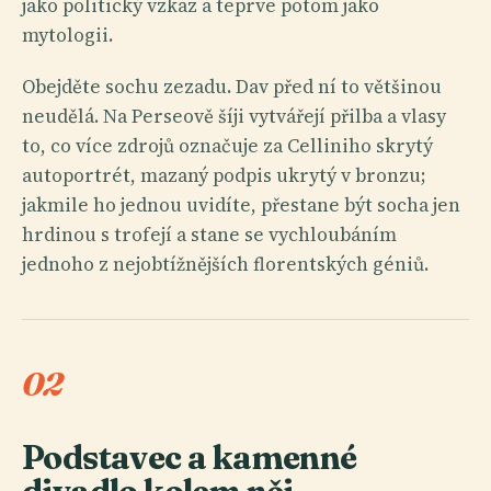
jako politický vzkaz a teprve potom jako
mytologii.
Obejděte sochu zezadu. Dav před ní to většinou
neudělá. Na Perseově šíji vytvářejí přilba a vlasy
to, co více zdrojů označuje za Celliniho skrytý
autoportrét, mazaný podpis ukrytý v bronzu;
jakmile ho jednou uvidíte, přestane být socha jen
hrdinou s trofejí a stane se vychloubáním
jednoho z nejobtížnějších florentských géniů.
02
Podstavec a kamenné