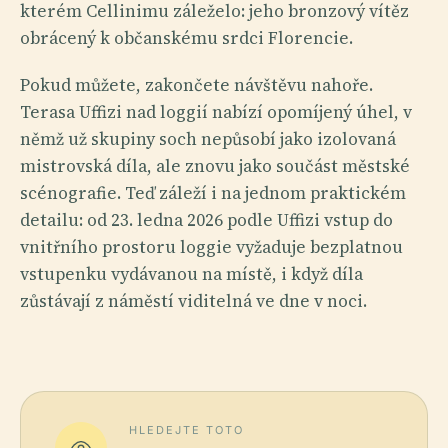
kterém Cellinimu záleželo: jeho bronzový vítěz
obrácený k občanskému srdci Florencie.
Pokud můžete, zakončete návštěvu nahoře.
Terasa Uffizi nad loggií nabízí opomíjený úhel, v
němž už skupiny soch nepůsobí jako izolovaná
mistrovská díla, ale znovu jako součást městské
scénografie. Teď záleží i na jednom praktickém
detailu: od 23. ledna 2026 podle Uffizi vstup do
vnitřního prostoru loggie vyžaduje bezplatnou
vstupenku vydávanou na místě, i když díla
zůstávají z náměstí viditelná ve dne v noci.
HLEDEJTE TOTO