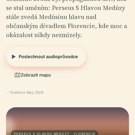
se stal uměním: Perseus S Hlavou Medúzy
stále zvedá Medúsinu hlavu nad
občanským divadlem Florencie, kde moc a
okázalost nikdy nezmizely.
Poslechnout audioprůvodce
Zobrazit mapu
Ověřeno May 2026
PERSEUS S HLAVOU MEDÚZY · FLORENCIE