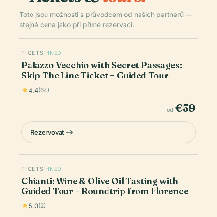
Toto jsou možnosti s průvodcem od našich partnerů —
stejná cena jako při přímé rezervaci.
TIQETS
IHNED
Palazzo Vecchio with Secret Passages:
Skip The Line Ticket + Guided Tour
4.4
(64)
€59
od
Rezervovat
TIQETS
IHNED
Chianti: Wine & Olive Oil Tasting with
Guided Tour + Roundtrip from Florence
5.0
(2)