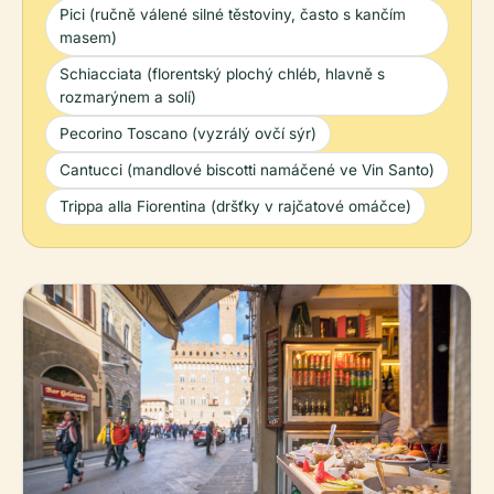
Pici (ručně válené silné těstoviny, často s kančím
masem)
Schiacciata (florentský plochý chléb, hlavně s
rozmarýnem a solí)
Pecorino Toscano (vyzrálý ovčí sýr)
Cantucci (mandlové biscotti namáčené ve Vin Santo)
Trippa alla Fiorentina (dršťky v rajčatové omáčce)