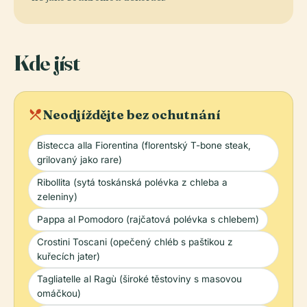
Kde jíst
local_dining
Neodjíždějte bez ochutnání
Bistecca alla Fiorentina (florentský T-bone steak,
grilovaný jako rare)
Ribollita (sytá toskánská polévka z chleba a
zeleniny)
Pappa al Pomodoro (rajčatová polévka s chlebem)
Crostini Toscani (opečený chléb s paštikou z
kuřecích jater)
Tagliatelle al Ragù (široké těstoviny s masovou
omáčkou)