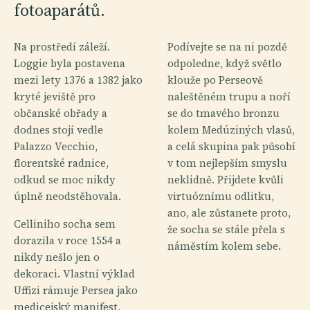
fotoaparátů.
Na prostředí záleží.
Podívejte se na ni pozdě
Loggie byla postavena
odpoledne, když světlo
mezi lety 1376 a 1382 jako
klouže po Perseově
kryté jeviště pro
naleštěném trupu a noří
občanské obřady a
se do tmavého bronzu
dodnes stojí vedle
kolem Medúziných vlasů,
Palazzo Vecchio,
a celá skupina pak působí
florentské radnice,
v tom nejlepším smyslu
odkud se moc nikdy
neklidně. Přijdete kvůli
úplně neodstěhovala.
virtuóznímu odlitku,
ano, ale zůstanete proto,
Celliniho socha sem
že socha se stále přela s
dorazila v roce 1554 a
náměstím kolem sebe.
nikdy nešlo jen o
dekoraci. Vlastní výklad
Uffizi rámuje Persea jako
medicejský manifest,