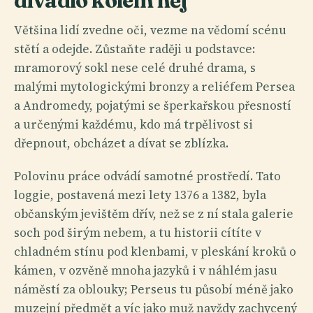
divadlo kolem něj
Většina lidí zvedne oči, vezme na vědomí scénu
stětí a odejde. Zůstaňte raději u podstavce:
mramorový sokl nese celé druhé drama, s
malými mytologickými bronzy a reliéfem Persea
a Andromedy, pojatými se šperkařskou přesností
a určenými každému, kdo má trpělivost si
dřepnout, obcházet a dívat se zblízka.
Polovinu práce odvádí samotné prostředí. Tato
loggie, postavená mezi lety 1376 a 1382, byla
občanským jevištěm dřív, než se z ní stala galerie
soch pod širým nebem, a tu historii cítíte v
chladném stínu pod klenbami, v pleskání kroků o
kámen, v ozvěně mnoha jazyků i v náhlém jasu
náměstí za oblouky; Perseus tu působí méně jako
muzejní předmět a víc jako muž navždy zachycený