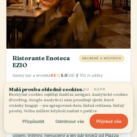
Ristorante Enoteca
OBLÍBENÉ U MÍSTNÍCH
EZIO
star
directions_walk
italský bar a enotéka
€€
5.0
(28)
100 m pěšky
Objednat:
Dejte si domácí víno a jakékoli sezónní
Malá prosba ohledně cookies.
EU · GDPR
těstoviny, které mají napsané na tabuli — taková
Nezbytné cookies zajišťují funkční navigaci. Analytické cookies
místa žijí nebo umírají podle toho, jak brilantně
(PostHog, Google Analytics) nám pomáhají zjistit, které
stránky fungují — jen agregovaná data, žádná reklama, žádný
zvládnou jednu věc, a Ezio ji zvládá skvěle.
prodej. Volbu můžete kdykoli změnit v patičce.
Perfektní pětihvězdičkové hodnocení od úzké
Přijmout vše
Přizpůsobit
Odmítnout vše
skupiny vracejících se hostů napovídá, že jde o
podnik ze sousedství, kde je kvalita důležitější než
objem. Intimní, nenucený a jen pár kroků od Piazza