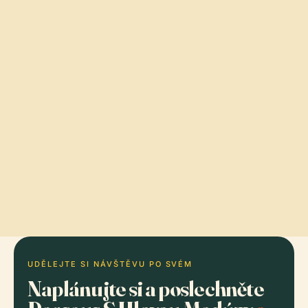
UDĚLEJTE SI NÁVŠTĚVU PO SVÉM
Naplánujte si a poslechněte