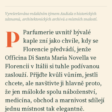
Vyrešeršováno redakčním týmem Audiala z historických
záznamů, architektonických archivů a místních znalostí.
P
Parfumerie uvnitř bývalé
kaple zní jako chvíle, kdy se
Florencie předvádí, jenže
Officina Di Santa Maria Novella ve
Florencii v Itálii si tuhle podívanou
zaslouží. Přijďte kvůli vůním, jestli
chcete, ale navštivte ji hlavně proto,
že jen málokde spolu náboženství,
medicína, obchod a marnivost sdílejí
jednu místnost tak elegantně.