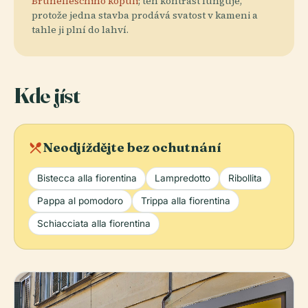
Brunelleschiho kopuli
; ten kontrast funguje,
protože jedna stavba prodává svatost v kameni a
tahle ji plní do lahví.
Kde jíst
local_dining
Neodjíždějte bez ochutnání
Bistecca alla fiorentina
Lampredotto
Ribollita
Pappa al pomodoro
Trippa alla fiorentina
Schiacciata alla fiorentina