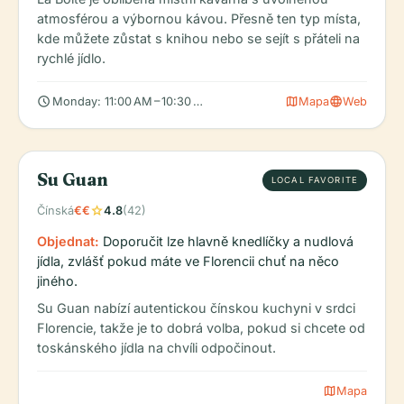
atmosférou a výbornou kávou. Přesně ten typ místa,
kde můžete zůstat s knihou nebo se sejít s přáteli na
rychlé jídlo.
schedule
map
language
Monday: 11:00 AM – 10:30 PM, Tuesday: 11:00 AM – 10:30 PM, We
Mapa
Web
Su Guan
LOCAL FAVORITE
star
Čínská
€€
4.8
(42)
Objednat:
Doporučit lze hlavně knedlíčky a nudlová
jídla, zvlášť pokud máte ve Florencii chuť na něco
jiného.
Su Guan nabízí autentickou čínskou kuchyni v srdci
Florencie, takže je to dobrá volba, pokud si chcete od
toskánského jídla na chvíli odpočinout.
map
Mapa