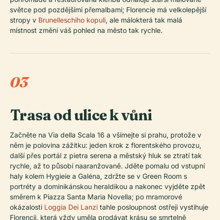
světce pod pozdějšími přemalbami; Florencie má velkolepější
stropy v
Brunelleschiho kopuli
, ale málokterá tak malá
místnost změní váš pohled na město tak rychle.
03
Trasa od ulice k vůni
Začněte na Via della Scala 16 a všímejte si prahu, protože v
něm je polovina zážitku: jeden krok z florentského provozu,
další přes portál z pietra serena a městský hluk se ztratí tak
rychle, až to působí naaranžovaně. Jděte pomalu od vstupní
haly kolem Hygieie a Galéna, zdržte se v Green Room s
portréty a dominikánskou heraldikou a nakonec vyjděte zpět
směrem k Piazza Santa Maria Novella; po mramorové
okázalosti
Loggia Dei Lanzi
tahle posloupnost ostřeji vystihuje
Florencii, která vždy uměla prodávat krásu se smrtelně