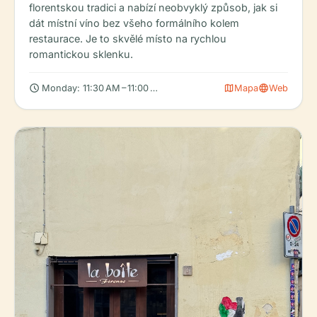
florentskou tradici a nabízí neobvyklý způsob, jak si
dát místní víno bez všeho formálního kolem
restaurace. Je to skvělé místo na rychlou
romantickou sklenku.
schedule
map
language
Monday: 11:30 AM – 11:00 PM, Tuesday: 11:30 AM – 11:00 PM, Wed
Mapa
Web