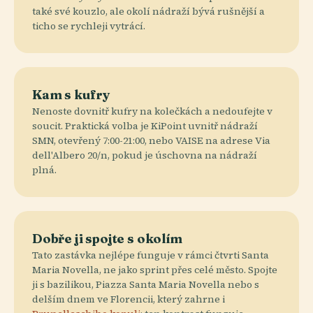
také své kouzlo, ale okolí nádraží bývá rušnější a
ticho se rychleji vytrácí.
Kam s kufry
Nenoste dovnitř kufry na kolečkách a nedoufejte v
soucit. Praktická volba je KiPoint uvnitř nádraží
SMN, otevřený 7:00-21:00, nebo VAISE na adrese Via
dell'Albero 20/n, pokud je úschovna na nádraží
plná.
Dobře ji spojte s okolím
Tato zastávka nejlépe funguje v rámci čtvrti Santa
Maria Novella, ne jako sprint přes celé město. Spojte
ji s bazilikou, Piazza Santa Maria Novella nebo s
delším dnem ve Florencii, který zahrne i