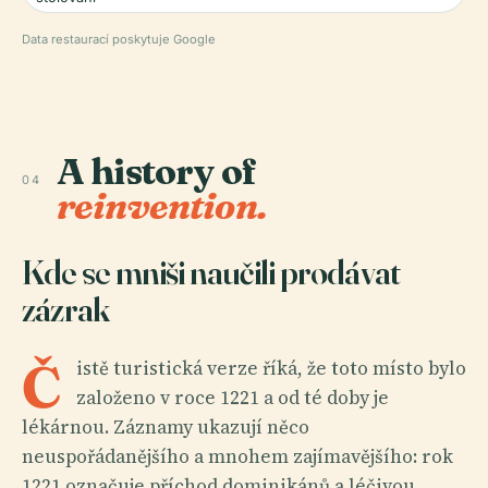
Data restaurací poskytuje Google
A history of
04
reinvention.
Kde se mniši naučili prodávat
zázrak
Č
istě turistická verze říká, že toto místo bylo
založeno v roce 1221 a od té doby je
lékárnou. Záznamy ukazují něco
neuspořádanějšího a mnohem zajímavějšího: rok
1221 označuje příchod dominikánů a léčivou