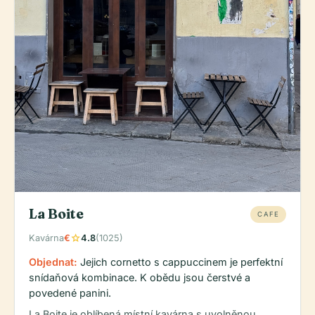
La Boite
CAFE
star
Kavárna
€
4.8
(1025)
Objednat:
Jejich cornetto s cappuccinem je perfektní
snídaňová kombinace. K obědu jsou čerstvé a
povedené panini.
La Boite je oblíbená místní kavárna s uvolněnou