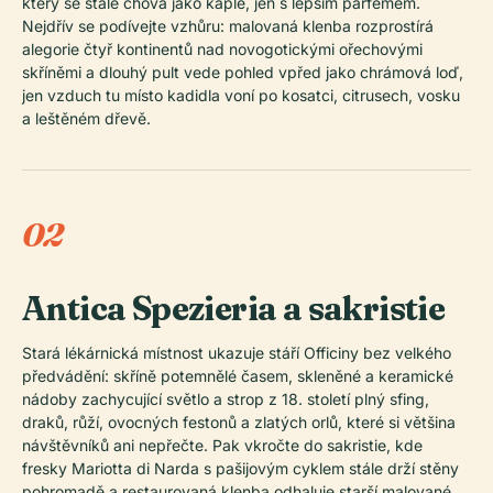
který se stále chová jako kaple, jen s lepším parfémem.
Nejdřív se podívejte vzhůru: malovaná klenba rozprostírá
alegorie čtyř kontinentů nad novogotickými ořechovými
skříněmi a dlouhý pult vede pohled vpřed jako chrámová loď,
jen vzduch tu místo kadidla voní po kosatci, citrusech, vosku
a leštěném dřevě.
02
Antica Spezieria a sakristie
Stará lékárnická místnost ukazuje stáří Officiny bez velkého
předvádění: skříně potemnělé časem, skleněné a keramické
nádoby zachycující světlo a strop z 18. století plný sfing,
draků, růží, ovocných festonů a zlatých orlů, které si většina
návštěvníků ani nepřečte. Pak vkročte do sakristie, kde
fresky Mariotta di Narda s pašijovým cyklem stále drží stěny
pohromadě a restaurovaná klenba odhaluje starší malované