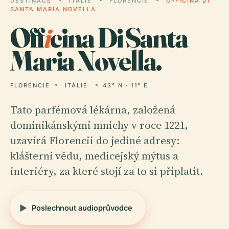
DESTINACE
ITÁLIE
FLORENCIE
OFFICINA DI
SANTA MARIA NOVELLA
Off
i
cina Di Santa
Maria Novella.
FLORENCIE
ITÁLIE
43° N · 11° E
Tato parfémová lékárna, založená
dominikánskými mnichy v roce 1221,
uzavírá Florencii do jediné adresy:
klášterní vědu, medicejský mýtus a
interiéry, za které stojí za to si připlatit.
Poslechnout audioprůvodce