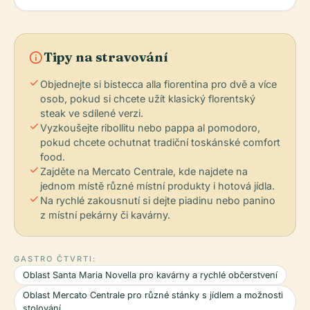
info
Tipy na stravování
check
Objednejte si bistecca alla fiorentina pro dvě a více
osob, pokud si chcete užít klasický florentský
steak ve sdílené verzi.
check
Vyzkoušejte ribollitu nebo pappa al pomodoro,
pokud chcete ochutnat tradiční toskánské comfort
food.
check
Zajděte na Mercato Centrale, kde najdete na
jednom místě různé místní produkty i hotová jídla.
check
Na rychlé zakousnutí si dejte piadinu nebo panino
z místní pekárny či kavárny.
GASTRO ČTVRTI:
Oblast Santa Maria Novella pro kavárny a rychlé občerstvení
Oblast Mercato Centrale pro různé stánky s jídlem a možnosti
stolování