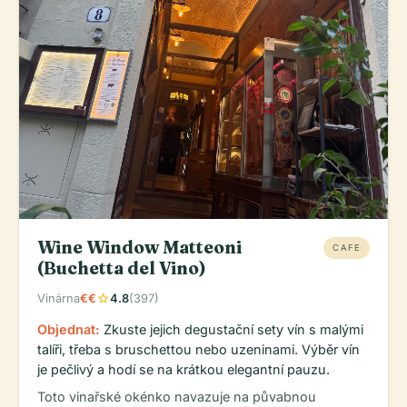
Wine Window Matteoni
CAFE
(Buchetta del Vino)
star
Vinárna
€€
4.8
(397)
Objednat:
Zkuste jejich degustační sety vín s malými
talíři, třeba s bruschettou nebo uzeninami. Výběr vín
je pečlivý a hodí se na krátkou elegantní pauzu.
Toto vinařské okénko navazuje na půvabnou