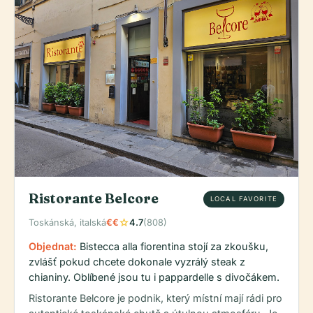
Ristorante Belcore
LOCAL FAVORITE
star
Toskánská, italská
€€
4.7
(808)
Objednat:
Bistecca alla fiorentina stojí za zkoušku,
zvlášť pokud chcete dokonale vyzrálý steak z
chianiny. Oblíbené jsou tu i pappardelle s divočákem.
Ristorante Belcore je podnik, který místní mají rádi pro