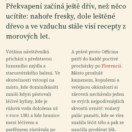
Překvapení začíná ještě dřív, než něco
ucítíte: nahoře fresky, dole leštěné
dřevo a ve vzduchu stále visí recepty z
morových let.
Většina návštěvníků
A právě proto Officina
přichází s představou
patří do každé poctivé
luxusního mýdla a
procházky po
Florencii
.
starosvětského balení. Ve
Město proslulé
skutečnosti vstoupí na
kamenem, kopulemi a
místo, kde dominikánští
veřejnou okázalostí si
mniši kdysi pěstovali
zároveň nechávalo jeden
léčivé byliny, kde je
ze svých nejpodivnějších
růžová voda doložena už
skvostů uvnitř: voňavý
v roce 1381 a kde hranice
palác paměti, kde se víra
mezi léčivem a
snažila léčit tělo a pak se
parfémem zůstávala po
naučila prodávat lék.