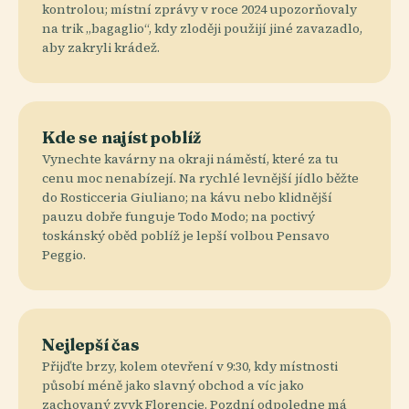
kontrolou; místní zprávy v roce 2024 upozorňovaly
na trik „bagaglio“, kdy zloději použijí jiné zavazadlo,
aby zakryli krádež.
Kde se najíst poblíž
Vynechte kavárny na okraji náměstí, které za tu
cenu moc nenabízejí. Na rychlé levnější jídlo běžte
do Rosticceria Giuliano; na kávu nebo klidnější
pauzu dobře funguje Todo Modo; na poctivý
toskánský oběd poblíž je lepší volbou Pensavo
Peggio.
Nejlepší čas
Přijďte brzy, kolem otevření v 9:30, kdy místnosti
působí méně jako slavný obchod a víc jako
zachovaný zvyk Florencie. Pozdní odpoledne má