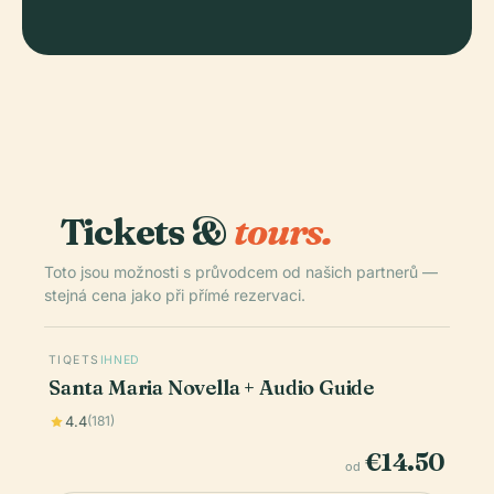
Tickets &
tours.
Toto jsou možnosti s průvodcem od našich partnerů —
stejná cena jako při přímé rezervaci.
TIQETS
IHNED
Santa Maria Novella + Audio Guide
4.4
(181)
€14.50
od