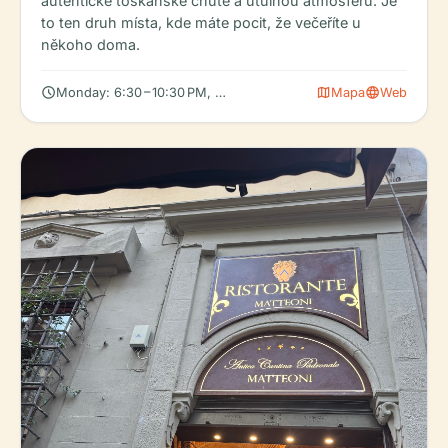
autentické toskánské chutě a útulnou atmosféru. Je
to ten druh místa, kde máte pocit, že večeříte u
někoho doma.
schedule
map
language
Monday: 6:30 – 10:30 PM, Tuesday: 6:30 – 10:30 PM, Wednesday:
Mapa
Web