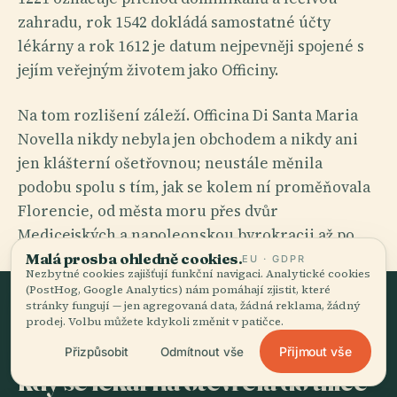
zahradu, rok 1542 dokládá samostatné účty
lékárny a rok 1612 je datum nejpevněji spojené s
jejím veřejným životem jako Officiny.
Na tom rozlišení záleží. Officina Di Santa Maria
Novella nikdy nebyla jen obchodem a nikdy ani
jen klášterní ošetřovnou; neustále měnila
podobu spolu s tím, jak se kolem ní proměňovala
Florencie, od města moru přes dvůr
Medicejských a napoleonskou byrokracii až po
dnešní podívanou kulturního dědictví.
Malá prosba ohledně cookies.
EU · GDPR
Nezbytné cookies zajišťují funkční navigaci. Analytické cookies
(PostHog, Google Analytics) nám pomáhají zjistit, které
stránky fungují — jen agregovaná data, žádná reklama, žádný
prodej. Volbu můžete kdykoli změnit v patičce.
ZLOMOVÝ BOD
Fra Angiolo Marchissi a chvíle,
Přijmout vše
Přizpůsobit
Odmítnout vše
kdy se lékárna otevřela do ulice