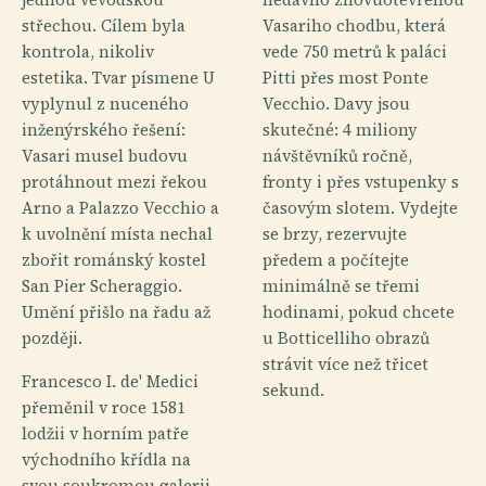
střechou. Cílem byla
Vasariho chodbu, která
kontrola, nikoliv
vede 750 metrů k paláci
estetika. Tvar písmene U
Pitti přes most Ponte
vyplynul z nuceného
Vecchio. Davy jsou
inženýrského řešení:
skutečné: 4 miliony
Vasari musel budovu
návštěvníků ročně,
protáhnout mezi řekou
fronty i přes vstupenky s
Arno a Palazzo Vecchio a
časovým slotem. Vydejte
k uvolnění místa nechal
se brzy, rezervujte
zbořit románský kostel
předem a počítejte
San Pier Scheraggio.
minimálně se třemi
Umění přišlo na řadu až
hodinami, pokud chcete
později.
u Botticelliho obrazů
strávit více než třicet
Francesco I. de' Medici
sekund.
přeměnil v roce 1581
lodžii v horním patře
východního křídla na
svou soukromou galerii,