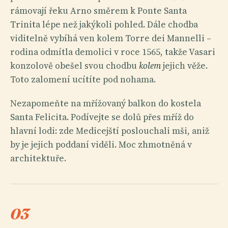
rámovají řeku Arno směrem k Ponte Santa
Trinita lépe než jakýkoli pohled. Dále chodba
viditelně vybíhá ven kolem Torre dei Mannelli –
rodina odmítla demolici v roce 1565, takže Vasari
konzolově obešel svou chodbu
kolem
jejich věže.
Toto zalomení ucítíte pod nohama.
Nezapomeňte na mřížovaný balkon do kostela
Santa Felicita. Podívejte se dolů přes mříž do
hlavní lodi: zde Medicejští poslouchali mši, aniž
by je jejich poddaní viděli. Moc zhmotněná v
architektuře.
03