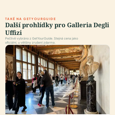
TAKÉ NA GETYOURGUIDE
Další prohlídky pro Galleria Degli
Uffizi
Pečlivě vybráno z GetYourGuide. Stejná cena jako
oficiální, u většiny zrušení zdarma.