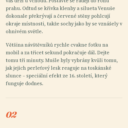
vás drží u vchodu. Postavte se raději do rohu
prahu. Odtud se křivka klenby a silueta Venuše
dokonale překrývají a červené stěny pohlcují
okraje místnosti, takže sochy jako by se vznášely v
ohnivém světle.
Většina návštěvníků rychle cvakne fotku na
mobil a za třicet sekund pokračuje dál. Dejte
tomu tři minuty. Mušle byly vybrány kvůli tomu,
jak jejich perleťový lesk reaguje na toskánské
slunce – speciální efekt ze 16. století, který
funguje dodnes.
02