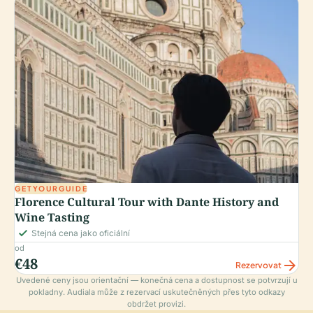
GETYOURGUIDE
Florence Cultural Tour with Dante History and
Wine Tasting
check_small
Stejná cena jako oficiální
od
€48
arrow_forward
Rezervovat
Uvedené ceny jsou orientační — konečná cena a dostupnost se potvrzují u
pokladny. Audiala může z rezervací uskutečněných přes tyto odkazy
obdržet provizi.