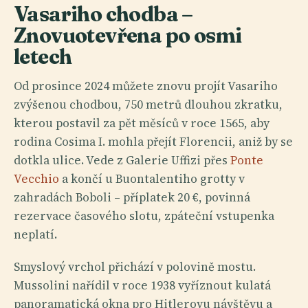
Vasariho chodba –
Znovuotevřena po osmi
letech
Od prosince 2024 můžete znovu projít Vasariho
zvýšenou chodbou, 750 metrů dlouhou zkratku,
kterou postavil za pět měsíců v roce 1565, aby
rodina Cosima I. mohla přejít Florencii, aniž by se
dotkla ulice. Vede z Galerie Uffizi přes
Ponte
Vecchio
a končí u Buontalentiho grotty v
zahradách Boboli – příplatek 20 €, povinná
rezervace časového slotu, zpáteční vstupenka
neplatí.
Smyslový vrchol přichází v polovině mostu.
Mussolini nařídil v roce 1938 vyříznout kulatá
panoramatická okna pro Hitlerovu návštěvu a