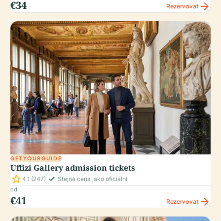
€34
arrow_forward
Rezervovat
GETYOURGUIDE
Uffizi Gallery admission tickets
star
check_small
4.1
(247)
Stejná cena jako oficiální
od
€41
arrow_forward
Rezervovat