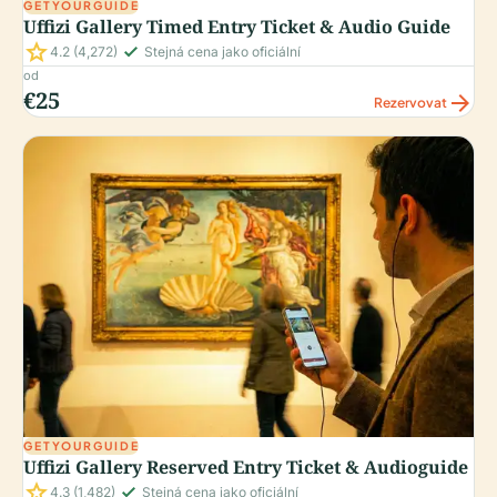
GETYOURGUIDE
Uffizi Gallery Timed Entry Ticket & Audio Guide
star
check_small
4.2
(4,272)
Stejná cena jako oficiální
od
€25
arrow_forward
Rezervovat
GETYOURGUIDE
Uffizi Gallery Reserved Entry Ticket & Audioguide
star
check_small
4.3
(1,482)
Stejná cena jako oficiální