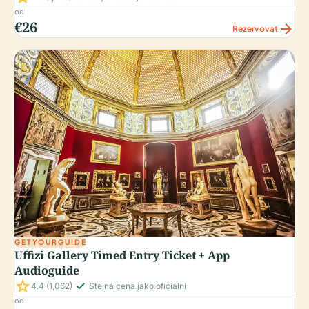
od
€26
arrow_forward
Rezervovat
GETYOURGUIDE
Uffizi Gallery Timed Entry Ticket + App
Audioguide
star
check_small
4.4
(1,062)
Stejná cena jako oficiální
od