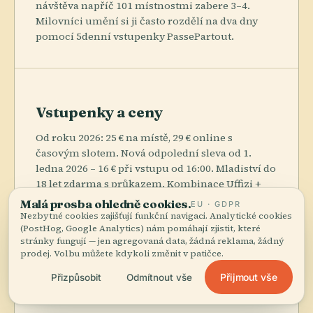
návštěva napříč 101 místnostmi zabere 3–4.
Milovníci umění si ji často rozdělí na dva dny
pomocí 5denní vstupenky PassePartout.
Vstupenky a ceny
Od roku 2026: 25 € na místě, 29 € online s
časovým slotem. Nová odpolední sleva od 1.
ledna 2026 – 16 € při vstupu od 16:00. Mladiství do
18 let zdarma s průkazem. Kombinace Uffizi +
Vasariho chodba stojí 43/47 €; 5denní vstupenka
Malá prosba ohledně cookies.
EU · GDPR
PassePartout (40 €) zahrnuje Uffizi, Pitti a Boboli –
Nezbytné cookies zajišťují funkční navigaci. Analytické cookies
(PostHog, Google Analytics) nám pomáhají zjistit, které
lepší hodnota než samostatné vstupenky.
stránky fungují — jen agregovaná data, žádná reklama, žádný
prodej. Volbu můžete kdykoli změnit v patičce.
Přijmout vše
Přizpůsobit
Odmítnout vše