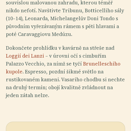
souvislou malovanou zahradu, kterou téměř
nikdo nefotí. Navštivte Tribunu, Botticelliho sály
(10–14), Leonarda, Michelangelův Doni Tondo s
původním vyřezávaným rámem s pěti hlavami a
poté Caravaggiovu Medúzu.
Dokončete prohlídku v kavárně na střeše nad
Loggií dei Lanzi
– v úrovni očí s cimbuřím
Palazzo Vecchio, za nímž se tyčí
Brunelleschiho
kupole
. Espresso, pozdní šikmé světlo na
rustikovaném kameni. Vasariho chodbu si nechte
na druhý termín; obojí kvalitně zvládnout na
jeden zátah nelze.