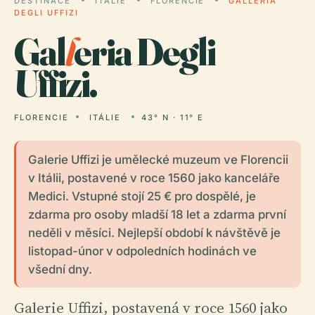
DESTINACE
ITÁLIE
FLORENCIE
GALLERIA
DEGLI UFFIZI
Gal
l
eria Degli
Uffizi.
FLORENCIE
ITÁLIE
43° N · 11° E
Galerie Uffizi je umělecké muzeum ve Florencii
v Itálii, postavené v roce 1560 jako kanceláře
Medici. Vstupné stojí 25 € pro dospělé, je
zdarma pro osoby mladší 18 let a zdarma první
neděli v měsíci. Nejlepší období k návštěvě je
listopad-únor v odpoledních hodinách ve
všední dny.
Galerie Uffizi, postavená v roce 1560 jako