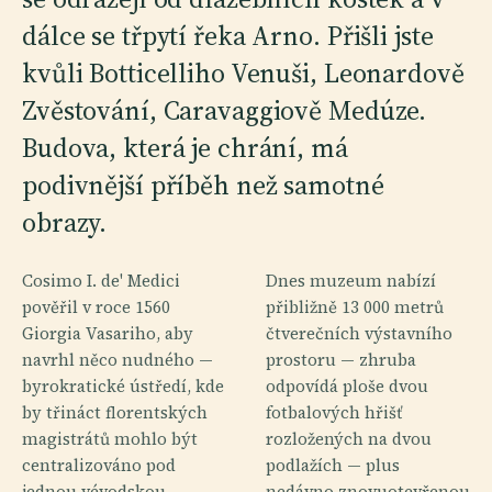
dálce se třpytí řeka Arno. Přišli jste
kvůli Botticelliho Venuši, Leonardově
Zvěstování, Caravaggiově Medúze.
Budova, která je chrání, má
podivnější příběh než samotné
obrazy.
Cosimo I. de' Medici
Dnes muzeum nabízí
pověřil v roce 1560
přibližně 13 000 metrů
Giorgia Vasariho, aby
čtverečních výstavního
navrhl něco nudného —
prostoru — zhruba
byrokratické ústředí, kde
odpovídá ploše dvou
by třináct florentských
fotbalových hřišť
magistrátů mohlo být
rozložených na dvou
centralizováno pod
podlažích — plus
jednou vévodskou
nedávno znovuotevřenou