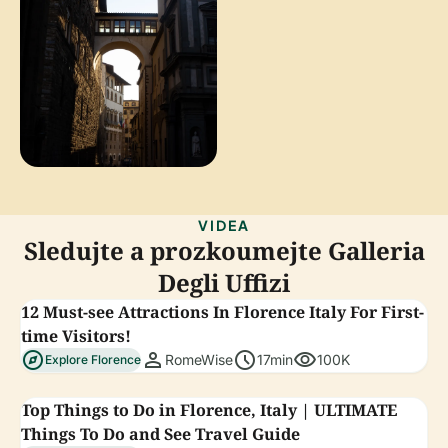
VIDEA
Sledujte a prozkoumejte Galleria
Degli Uffizi
12 Must-see Attractions In Florence Italy For First-
time Visitors!
explore
person
schedule
visibility
RomeWise
17min
100K
Explore Florence
Top Things to Do in Florence, Italy | ULTIMATE
Things To Do and See Travel Guide