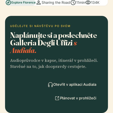
explore
person
schedule
visibility
Sharing the Road
11min
134K
Explore Florence
UDĚLEJTE SI NÁVŠTĚVU PO SVÉM
Naplánujte si a poslechněte
Galleria Degli Uffizi
s
Audiala.
Audioprůvodce v kapse, itinerář v prohlížeči.
Stavěné na to, jak doopravdy cestujete.
Otevřít v aplikaci Audiala
Plánovat v prohlížeči