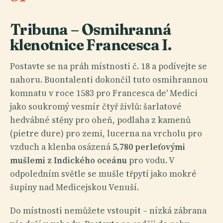
Tribuna – Osmihranná
klenotnice Francesca I.
Postavte se na práh místnosti č. 18 a podívejte se
nahoru. Buontalenti dokončil tuto osmihrannou
komnatu v roce 1583 pro Francesca de' Medici
jako soukromý vesmír čtyř živlů: šarlatové
hedvábné stěny pro oheň, podlaha z kamenů
(pietre dure) pro zemi, lucerna na vrcholu pro
vzduch a klenba osázená
5,780 perleťovými
mušlemi z Indického oceánu
pro vodu. V
odpoledním světle se mušle třpytí jako mokré
šupiny nad Medicejskou Venuší.
Do místnosti nemůžete vstoupit – nízká zábrana