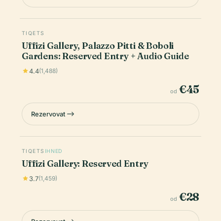
TIQETS
Uffizi Gallery, Palazzo Pitti & Boboli
Gardens: Reserved Entry + Audio Guide
4.4
(1,488)
€45
od
Rezervovat
TIQETS
IHNED
Uffizi Gallery: Reserved Entry
3.7
(1,459)
€28
od