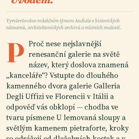
Vyrešeršováno redakčním týmem Audiala z historických
záznamů, architektonických archivů a místních znalostí.
P
Proč nese nejslavnější
renesanční galerie na světě
název, který doslova znamená
„kanceláře“? Vstupte do dlouhého
kamenného dvora galerie Galleria
Degli Uffizi ve Florencii v Itálii a
odpověď vás obklopí — chodba ve
tvaru písmene U lemovaná sloupy a
světlým kamenem pietraforte, kroky
se odrážejí od dlažebních kostek a v