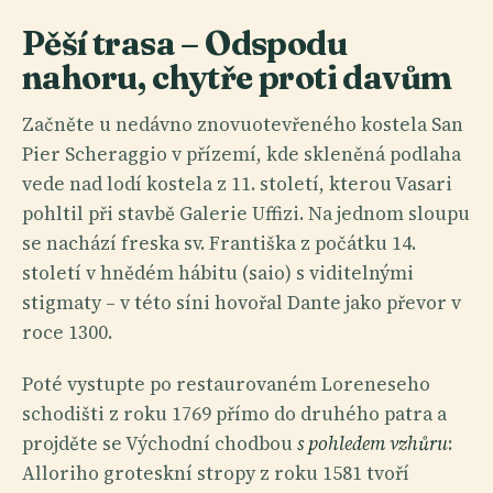
Pěší trasa – Odspodu
nahoru, chytře proti davům
Začněte u nedávno znovuotevřeného kostela San
Pier Scheraggio v přízemí, kde skleněná podlaha
vede nad lodí kostela z 11. století, kterou Vasari
pohltil při stavbě Galerie Uffizi. Na jednom sloupu
se nachází freska sv. Františka z počátku 14.
století v hnědém hábitu (saio) s viditelnými
stigmaty – v této síni hovořal Dante jako převor v
roce 1300.
Poté vystupte po restaurovaném Loreneseho
schodišti z roku 1769 přímo do druhého patra a
projděte se Východní chodbou
s pohledem vzhůru
:
Alloriho groteskní stropy z roku 1581 tvoří