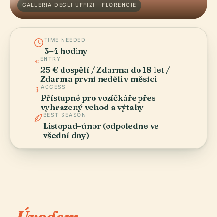
GALLERIA DEGLI UFFIZI · FLORENCIE
TIME NEEDED
3–4 hodiny
ENTRY
25 € dospělí / Zdarma do 18 let /
Zdarma první neděli v měsíci
ACCESS
Přístupné pro vozíčkáře přes
vyhrazený vchod a výtahy
BEST SEASON
Listopad–únor (odpoledne ve
všední dny)
Úvodem.