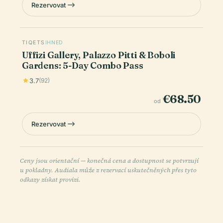
Rezervovat
TIQETS
IHNED
Uffizi Gallery, Palazzo Pitti & Boboli
Gardens: 5-Day Combo Pass
3.7
(92)
€68.50
od
Rezervovat
Ceny jsou orientační — konečná cena a dostupnost se potvrzují
u pokladny. Audiala může z rezervací uskutečněných přes tyto
odkazy získat provizi.