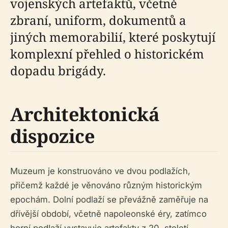
vojenských artefaktů, včetně
zbraní, uniform, dokumentů a
jiných memorabilií, které poskytují
komplexní přehled o historickém
dopadu brigády.
Architektonická
dispozice
Muzeum je konstruováno ve dvou podlažích,
přičemž každé je věnováno různým historickým
epochám. Dolní podlaží se převážně zaměřuje na
dřívější období, včetně napoleonské éry, zatímco
horní podlaží vystavuje artefakty z 20. století,