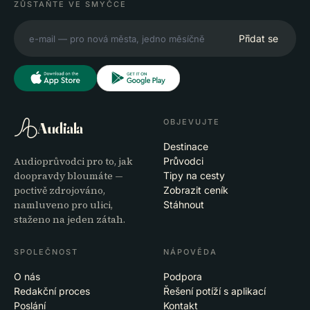
ZŮSTAŇTE VE SMYČCE
Přidat se
OBJEVUJTE
Audiala
Destinace
Audioprůvodci pro to, jak
Průvodci
doopravdy bloumáte —
Tipy na cesty
poctivě zdrojováno,
Zobrazit ceník
namluveno pro ulici,
Stáhnout
staženo na jeden zátah.
SPOLEČNOST
NÁPOVĚDA
O nás
Podpora
Redakční proces
Řešení potíží s aplikací
Poslání
Kontakt