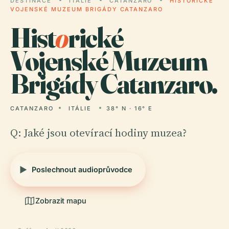
DESTINACE
ITÁLIE
CATANZARO
HISTORICKÉ
VOJENSKÉ MUZEUM BRIGÁDY CATANZARO
Hist
o
rické
Vojenské Muzeum
Brigády Catanzaro.
CATANZARO
ITÁLIE
38° N · 16° E
Q: Jaké jsou otevírací hodiny muzea?
Poslechnout audioprůvodce
Zobrazit mapu