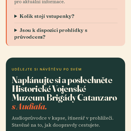
pro aktuální informace.
Kolik stojí vstupenky?
Jsou k dispozici prohlídky s
průvodcem?
UDĚLEJTE SI NÁVŠTĚVU PO SVÉM
Naplánujte si a poslechněte
Historické Vojenské
Muzeum Brigády Catanzaro
s Audiala.
Audioprůvodce v kapse, itinerář v prohlížeči.
Stavěné na to, jak doopravdy cestujete.