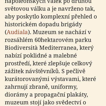
napoleonských válek po druhou
světovou válku a je navrženo tak,
aby poskytlo komplexní přehled o
historickém dopadu brigády
(
Audiala
). Muzeum se nachází v
rozsáhlém 60hektarovém parku
Biodiversità Mediterranea, který
nabízí poklidné a malebné
prostředí, které zlepšuje celkový
zážitek návštěvníků. S pečlivě
kurátorovanými výstavami, které
zahrnují zbraně, uniformy,
diorámy a propagační plakáty,
muzeum stojí jako svědectví o