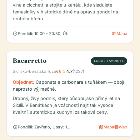
vína a cicchetti a stojíte u kanálu, kde sledujete
řemeslníky v historické dílně na opravu gondol na
druhém břehu.
schedule
map
Pondělí: 10:00 – 20:30, Úterý: 10:00 – 20:30, Středa: 10:00 – 20
Mapa
Bacarretto
LOCAL FAVORITE
star
Sicilsko-benátská fúze
€€
4.7
(1227)
Objednat:
Caponata a carbonara s tuňákem — obojí
naprosto výjimečné.
Drobný, živý podnik, který působí jako přímý let na
Sicílii. V Benátkách je vzácností najít tak vysoce
kvalitní, autentickou kuchyni za takové ceny.
schedule
map
language
Pondělí: Zavřeno, Úterý: 12:00 – 15:00, 18:30 – 22:00, Středa: 1
Mapa
Web