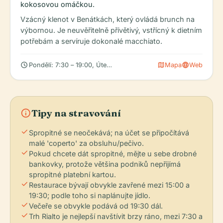
kokosovou omáčkou.
Vzácný klenot v Benátkách, který ovládá brunch na
výbornou. Je neuvěřitelně přívětivý, vstřícný k dietním
potřebám a servíruje dokonalé macchiato.
schedule
map
language
Pondělí: 7:30 – 19:00, Úterý: 7:30 – 19:00, Středa: 7:30 – 19:00
Mapa
Web
info
Tipy na stravování
check
Spropitné se neočekává; na účet se připočítává
malé 'coperto' za obsluhu/pečivo.
check
Pokud chcete dát spropitné, mějte u sebe drobné
bankovky, protože většina podniků nepřijímá
spropitné platební kartou.
check
Restaurace bývají obvykle zavřené mezi 15:00 a
19:30; podle toho si naplánujte jídlo.
check
Večeře se obvykle podává od 19:30 dál.
check
Trh Rialto je nejlepší navštívit brzy ráno, mezi 7:30 a