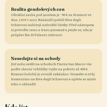
Realita gondolových cen
Oficiální sazba pod mostem je ~90 € za 30 minut ve
dne, 110 € v noci. Naháněči poblíž Riva degli
Schiavoni nabízejí nafouklé částky. Před nástupem
si potvrďte cenu a trasu písemně a ptejte se, zda je
průplav Rio di Palazzo zahrnut.
Nesedejte si na schody
Jíst nebo sedět na schodech Piazza San Marco vás
podle obecní vyhlášky vyjde na pokutu až 450 €.
Krmení holubů je rovněž zakázáno. Vezměte si svůj
tramezzino na Riva degli Schiavoni a opřete se místo
toho o zábradlí.
Kde jíst