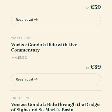
€39
od
Rezervovat
TIQETS
IHNED
Venice: Gondola Ride with Live
Commentary
4.1
(1,135)
€39
od
Rezervovat
TIQETS
IHNED
Venice: Gondola Ride through the Bridge
of Sighs and St. Mark’s Basin