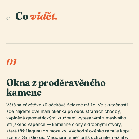
Co
vidět.
01
01
Okna z proděravěného
kamene
Většina návštěvníků očekává železné mříže. Ve skutečnosti
zde najdete dvě malá okénka po obou stranách chodby,
vyplněná geometrickými kružbami vytesanými z masivního
istrijského vápence — kamenné clony s drobnými otvory,
které tříští lagunu do mozaiky. Východní okénko rámuje kopuli
kostela San Giorgio Maggiore téměř příliš dokonale, než aby