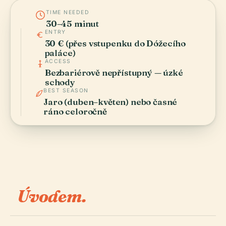
TIME NEEDED
30–45 minut
ENTRY
30 € (přes vstupenku do Dóžecího
paláce)
ACCESS
Bezbariérově nepřístupný — úzké
schody
BEST SEASON
Jaro (duben–květen) nebo časné
ráno celoročně
Úvodem.