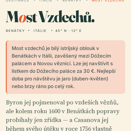
DESTINACE
ITÁLIE
BENÁTKY
MOST VZDECHŮ
M
o
st Vzdechů.
BENÁTKY
ITÁLIE
45° N · 12° E
Most vzdechů je bílý istrijský oblouk v
Benátkách v Itálii, zavěšený mezi Dóžecím
palácem a Novou věznicí. Lze jej navštívit s
lístkem do Dóžecího paláce za 30 €. Nejlepší
doba pro návštěvu je jaro (duben-květen)
nebo brzy ráno po celý rok.
Byron jej pojmenoval po vzdeších vězňů,
ale kolem roku 1600 v Benátkách popravy
probíhaly jen zřídka — a Casanova jej
během svého útěku v roce 1756 vlastně