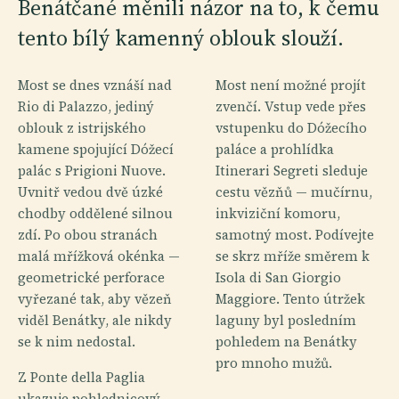
Benátčané měnili názor na to, k čemu
tento bílý kamenný oblouk slouží.
Most se dnes vznáší nad
Most není možné projít
Rio di Palazzo, jediný
zvenčí. Vstup vede přes
oblouk z istrijského
vstupenku do Dóžecího
kamene spojující Dóžecí
paláce a prohlídka
palác s Prigioni Nuove.
Itinerari Segreti sleduje
Uvnitř vedou dvě úzké
cestu vězňů — mučírnu,
chodby oddělené silnou
inkviziční komoru,
zdí. Po obou stranách
samotný most. Podívejte
malá mřížková okénka —
se skrz mříže směrem k
geometrické perforace
Isola di San Giorgio
vyřezané tak, aby vězeň
Maggiore. Tento útržek
viděl Benátky, ale nikdy
laguny byl posledním
se k nim nedostal.
pohledem na Benátky
pro mnoho mužů.
Z Ponte della Paglia
ukazuje pohlednicový