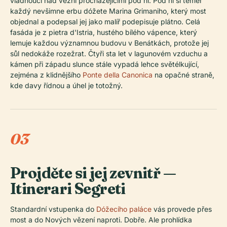
vládnoucí nad vězni procházejícími pod ní. Pod ní si téměř
každý nevšimne erbu dóžete Marina Grimaniho, který most
objednal a podepsal jej jako malíř podepisuje plátno. Celá
fasáda je z pietra d'Istria, hustého bílého vápence, který
lemuje každou významnou budovu v Benátkách, protože jej
sůl nedokáže rozežrat. Čtyři sta let v lagunovém vzduchu a
kámen při západu slunce stále vypadá lehce světélkující,
zejména z klidnějšího
Ponte della Canonica
na opačné straně,
kde davy řídnou a úhel je totožný.
03
Projděte si jej zevnitř —
Itinerari Segreti
Standardní vstupenka do
Dóžecího paláce
vás provede přes
most a do Nových vězení naproti. Dobře. Ale prohlídka