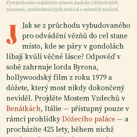
Vyrešeršováno redakčním týmem Audiala z historických
záznamů, architektonických archivů a místních znalostí.
J
Jak se z průchodu vybudovaného
pro odvádění vězňů do cel stane
místo, kde se páry v gondolách
líbají kvůli věčné lásce? Odpověď v
sobě zahrnuje lorda Byrona,
hollywoodský film z roku 1979 a
dóžete, který most nikdy dokončený
neviděl. Projděte Mostem Vzdechů v
Benátkách
, Itálie — přístupný pouze v
rámci prohlídky
Dóžecího paláce
— a
procházíte 425 lety, během nichž