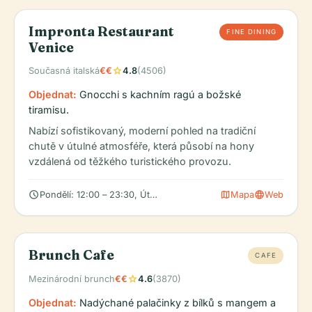
Impronta Restaurant
FINE DINING
Venice
star
Současná italská
€€
4.8
(4506)
Objednat:
Gnocchi s kachním ragú a božské
tiramisu.
Nabízí sofistikovaný, moderní pohled na tradiční
chutě v útulné atmosféře, která působí na hony
vzdálená od těžkého turistického provozu.
schedule
map
language
Pondělí: 12:00 – 23:30, Úterý: 12:00 – 23:30, Středa: 12:00 – 23
Mapa
Web
Brunch Cafe
CAFE
star
Mezinárodní brunch
€€
4.6
(3870)
Objednat:
Nadýchané palačinky z bílků s mangem a