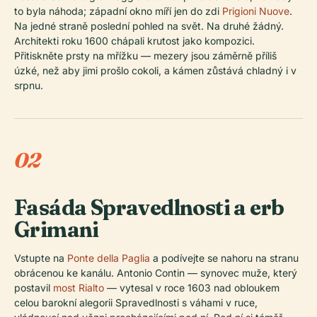
to byla náhoda; západní okno míří jen do zdi
Prigioni Nuove
.
Na jedné straně poslední pohled na svět. Na druhé žádný.
Architekti roku 1600 chápali krutost jako kompozici.
Přitiskněte prsty na mřížku — mezery jsou záměrně příliš
úzké, než aby jimi prošlo cokoli, a kámen zůstává chladný i v
srpnu.
02
Fasáda Spravedlnosti a erb
Grimani
Vstupte na
Ponte della Paglia
a podívejte se nahoru na stranu
obrácenou ke kanálu. Antonio Contin — synovec muže, který
postavil
most Rialto
— vytesal v roce 1603 nad obloukem
celou barokní alegorii Spravedlnosti s váhami v ruce,