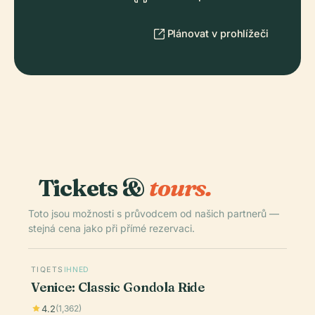
Plánovat v prohlížeči
Tickets &
tours.
Toto jsou možnosti s průvodcem od našich partnerů —
stejná cena jako při přímé rezervaci.
TIQETS
IHNED
Venice: Classic Gondola Ride
4.2
(1,362)