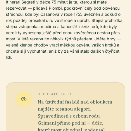
Itinerari Segreti v délce 75 minut je ta, kterou si máte
rezervovat — přidává Piombi, podkrovní cely pod olověnou
střechou, kde byl Casanova v roce 1755 uvězněn a odkud o
rok později prosekal díru ve stropě a uprchl. Stejná prohlídka,
stejná vstupenka: mučírna a kancelář inkvizitorů, kde byly
verdikty vyneseny ještě před onou závěrečnou cestou přes
most. V létě rezervujte několik týdnů předem. Jděte brzy —
valená klenba chodby vrací měkkou ozvěnu vašich kroků a
chcete si ji vychutnat, aniž by za vámi stálo dalších čtyřicet
lidí.
HLEDEJTE TOTO
Na ústřední fasádě nad obloukem
najděte tesanou alegorii
Spravedlnosti s erbem rodu
Grimani přímo pod ní — dóže,
který most objednal, podepsal