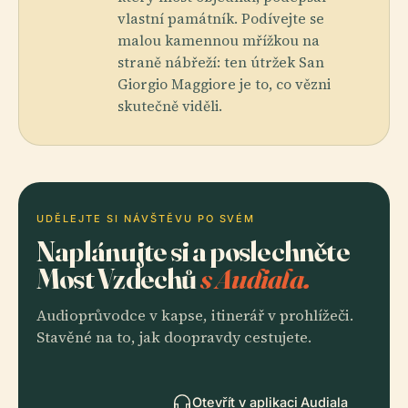
vlastní památník. Podívejte se
malou kamennou mřížkou na
straně nábřeží: ten útržek San
Giorgio Maggiore je to, co vězni
skutečně viděli.
UDĚLEJTE SI NÁVŠTĚVU PO SVÉM
Naplánujte si a poslechněte
Most Vzdechů
s Audiala.
Audioprůvodce v kapse, itinerář v prohlížeči.
Stavěné na to, jak doopravdy cestujete.
Otevřít v aplikaci Audiala