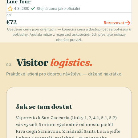
Line Tour
star
check_small
4.8
(289)
Stejná cena jako oficiální
od
€72
arrow_forward
Rezervovat
Uvedené ceny jsou orientační — konečná cena a dostupnost se potvrzují u
pokladny. Audiala může z rezervací uskutečněných přes tyto odkazy
obdržet provizi.
Visitor
logistics.
03
Praktické lešení pro dobrou návštěvu — držené nakrátko.
Jak se tam dostat
Vaporetto k San Zaccaria (linky 1, 2, 4.1, 5.1, 5.2)
vás vysadí 5 minut východně od mostu podél
Riva degli Schiavoni. Z nádraží Santa Lucia jeďte
linkou 1 (pomalá, malebná, ~45 min) nebo