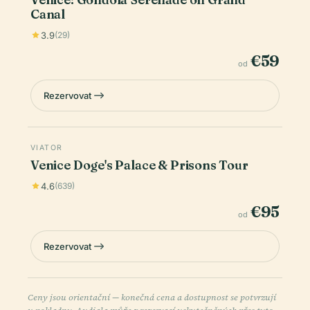
Canal
3.9
(29)
€59
od
Rezervovat
VIATOR
Venice Doge's Palace & Prisons Tour
4.6
(639)
€95
od
Rezervovat
Ceny jsou orientační — konečná cena a dostupnost se potvrzují