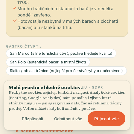
11:00.
check
Mnoho tradičních restaurací a barů je v neděli a
pondělí zavřeno.
check
Hotovost je nezbytná v malých barech s cicchetti
(bacari) a u stánků na trhu.
GASTRO ČTVRTI:
San Marco (silně turistická čtvrť, pečlivě hledejte kvalitu)
San Polo (autentická bacari a místní život)
Rialto / oblast tržnice (nejlepší pro čerstvé ryby a občerstvení)
Data restaurací poskytuje Google
Malá prosba ohledně cookies.
EU · GDPR
Nezbytné cookies zajišťují funkční navigaci. Analytické cookies
(PostHog, Google Analytics) nám pomáhají zjistit, které
stránky fungují — jen agregovaná data, žádná reklama, žádný
prodej. Volbu můžete kdykoli změnit v patičce.
A history of
Přijmout vše
Přizpůsobit
Odmítnout vše
04
reinvention.