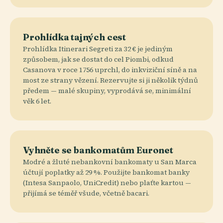
Prohlídka tajných cest
Prohlídka Itinerari Segreti za 32 € je jediným
způsobem, jak se dostat do cel Piombi, odkud
Casanova v roce 1756 uprchl, do inkviziční síně a na
most ze strany vězení. Rezervujte si ji několik týdnů
předem — malé skupiny, vyprodává se, minimální
věk 6 let.
Vyhněte se bankomatům Euronet
Modré a žluté nebankovní bankomaty u San Marca
účtují poplatky až 29 %. Použijte bankomat banky
(Intesa Sanpaolo, UniCredit) nebo plaťte kartou —
přijímá se téměř všude, včetně bacari.