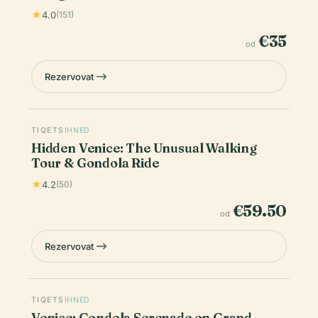
4.0
(151)
€35
od
Rezervovat
TIQETS
IHNED
Hidden Venice: The Unusual Walking
Tour & Gondola Ride
4.2
(50)
€59.50
od
Rezervovat
TIQETS
IHNED
Venice: Gondola Serenade on Grand