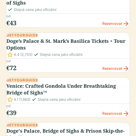
of Sighs
check_small
Stejná cena jako oficiální
od
€43
arrow_forward
Rezervovat
GETYOURGUIDE
Doge’s Palace & St. Mark’s Basilica Tickets + Tour
Options
star
check_small
4.4
(2,705)
Stejná cena jako oficiální
od
€72
arrow_forward
Rezervovat
GETYOURGUIDE
Venice: Crafted Gondola Under Breathtaking
Bridge of Sighs™
star
check_small
4.1
(1,663)
Stejná cena jako oficiální
od
€39
arrow_forward
Rezervovat
GETYOURGUIDE
Doge's Palace, Bridge of Sighs & Prison Skip-the-