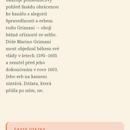
pohled fasádu obrácenou
ke kanálu s alegorií
Spravedlnosti a erbem
rodu Grimani — obojí
běžně oříznuté ze selfie.
Dóže Marino Grimani
most objednal během své
vlády v letech 1595–1605
a zemřel před jeho
dokončením v roce 1603.
Jeho erb na kameni
zůstává. Dóžata, která
přišla po něm, ne.
ČASTÉ OTÁZKY