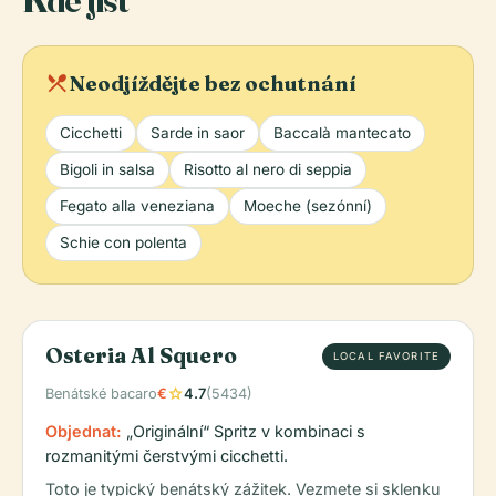
local_dining
Neodjíždějte bez ochutnání
Cicchetti
Sarde in saor
Baccalà mantecato
Bigoli in salsa
Risotto al nero di seppia
Fegato alla veneziana
Moeche (sezónní)
Schie con polenta
Osteria Al Squero
LOCAL FAVORITE
star
Benátské bacaro
€
4.7
(5434)
Objednat:
„Originální“ Spritz v kombinaci s
rozmanitými čerstvými cicchetti.
Toto je typický benátský zážitek. Vezmete si sklenku