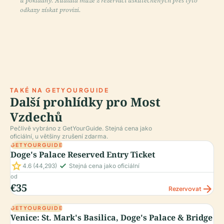
u pokladny. Audiala může z rezervací uskutečněných přes tyto
odkazy získat provizi.
TAKÉ NA GETYOURGUIDE
Další prohlídky pro Most
Vzdechů
Pečlivě vybráno z GetYourGuide. Stejná cena jako
oficiální, u většiny zrušení zdarma.
GETYOURGUIDE
Doge's Palace Reserved Entry Ticket
star
check_small
4.6
(44,293)
Stejná cena jako oficiální
od
€35
arrow_forward
Rezervovat
GETYOURGUIDE
Venice: St. Mark's Basilica, Doge's Palace & Bridge