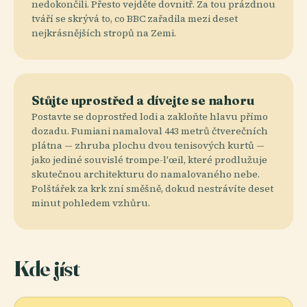
nedokončili. Přesto vejděte dovnitř. Za tou prázdnou
tváří se skrývá to, co BBC zařadila mezi deset
nejkrásnějších stropů na Zemi.
Stůjte uprostřed a dívejte se nahoru
Postavte se doprostřed lodi a zakloňte hlavu přímo
dozadu. Fumiani namaloval 443 metrů čtverečních
plátna — zhruba plochu dvou tenisových kurtů —
jako jediné souvislé trompe-l'œil, které prodlužuje
skutečnou architekturu do namalovaného nebe.
Polštářek za krk zní směšně, dokud nestrávíte deset
minut pohledem vzhůru.
Kde jíst