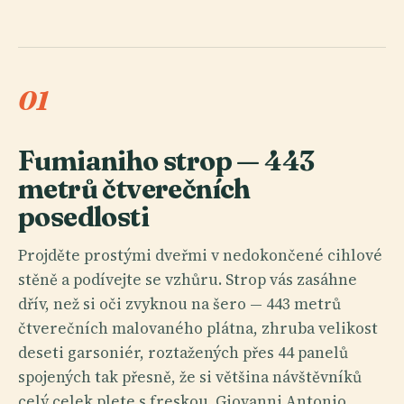
01
Fumianiho strop — 443
metrů čtverečních
posedlosti
Projděte prostými dveřmi v nedokončené cihlové
stěně a podívejte se vzhůru. Strop vás zasáhne
dřív, než si oči zvyknou na šero — 443 metrů
čtverečních malovaného plátna, zhruba velikost
deseti garsoniér, roztažených přes 44 panelů
spojených tak přesně, že si většina návštěvníků
celý celek plete s freskou. Giovanni Antonio