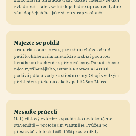
zvládnout — ale všední dopoledne uprostřed týdne
vám dopřejí ticho, jaké si ten strop zaslouží.
Najezte se poblíž
Trattoria Dona Onesta, pár minut chůze odsud,
patří k oblíbencům místních a nabízí poctivou
benátskou kuchyni za příznivé ceny. Pokud chcete
něco vytříbenějšího, Osteria Enoteca Ai Artisti
podává jídla u vody za střední ceny. Obojí s velkým
přehledem překoná cokoliv poblíž San Marco.
Nesuďte průčelí
Holý cihlový exteriér vypadá jako nedokončené
staveniště — protože jím vlastně je. Průčelí po
přestavbě v letech 1668–1686 prostě nikdy