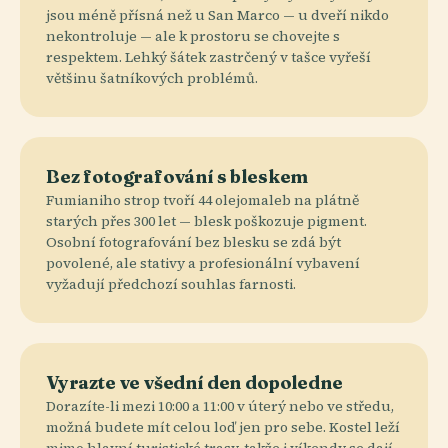
jsou méně přísná než u San Marco — u dveří nikdo
nekontroluje — ale k prostoru se chovejte s
respektem. Lehký šátek zastrčený v tašce vyřeší
většinu šatníkových problémů.
Bez fotografování s bleskem
Fumianiho strop tvoří 44 olejomaleb na plátně
starých přes 300 let — blesk poškozuje pigment.
Osobní fotografování bez blesku se zdá být
povolené, ale stativy a profesionální vybavení
vyžadují předchozí souhlas farnosti.
Vyrazte ve všední den dopoledne
Dorazíte-li mezi 10:00 a 11:00 v úterý nebo ve středu,
možná budete mít celou loď jen pro sebe. Kostel leží
mimo hlavní turistické trasy, takže i víkendy se dají