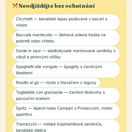
local_dining
Neodjíždějte bez ochutnání
Cicchetti — benátské tapas podávané v bacari s
vínem
Baccalà mantecato — šlehaná solená treska na
polentě nebo chlebu
Sarde in saor — sladkokyselé marinované sardinky s
cibulí a piniovými oříšky
Spaghetti alle vongole — špagety s čerstvými
škeblemi
Risotto al gò — rizoto s hlaváčem z laguny
Tagliatelle con granseola — čerstvé těstoviny s
pavoučím krabem
Spritz — Aperol nebo Campari s Proseccem, místní
aperitivo
Tramezzini — měkké trojúhelníkové sendviče,
benátská stálice