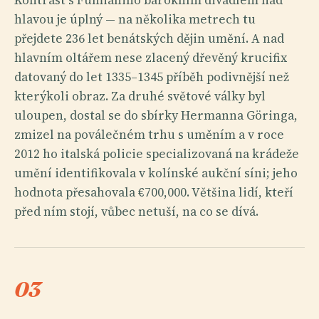
hlavou je úplný — na několika metrech tu
přejdete 236 let benátských dějin umění. A nad
hlavním oltářem nese zlacený dřevěný krucifix
datovaný do let 1335–1345 příběh podivnější než
kterýkoli obraz. Za druhé světové války byl
uloupen, dostal se do sbírky Hermanna Göringa,
zmizel na poválečném trhu s uměním a v roce
2012 ho italská policie specializovaná na krádeže
umění identifikovala v kolínské aukční síni; jeho
hodnota přesahovala €700,000. Většina lidí, kteří
před ním stojí, vůbec netuší, na co se dívá.
03