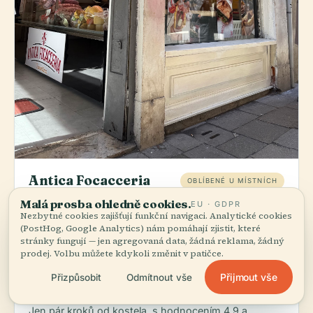
Antica Focacceria
OBLÍBENÉ U MÍSTNÍCH
Fiorentina
Malá prosba ohledně cookies.
EU · GDPR
Nezbytné cookies zajišťují funkční navigaci. Analytické cookies
star
directions_walk
Italská restaurace
€€
4.9
(242)
2 min chůze
(PostHog, Google Analytics) nám pomáhají zjistit, které
stránky fungují — jen agregovaná data, žádná reklama, žádný
Objednat:
Benátské těstoviny s mořskými plody —
prodej. Volbu můžete kdykoli změnit v patičce.
zeptejte se na denní specialitu. Poloha v Calle San
Pantalon znamená, že hlavní roli hrají čerstvé ryby z
Přijmout vše
Přizpůsobit
Odmítnout vše
laguny.
Jen pár kroků od kostela, s hodnocením 4,9 a