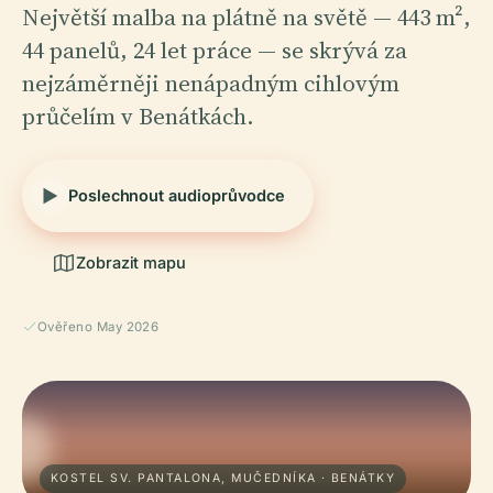
Největší malba na plátně na světě — 443 m²,
44 panelů, 24 let práce — se skrývá za
nejzáměrněji nenápadným cihlovým
průčelím v Benátkách.
Poslechnout audioprůvodce
Zobrazit mapu
Ověřeno May 2026
KOSTEL SV. PANTALONA, MUČEDNÍKA · BENÁTKY