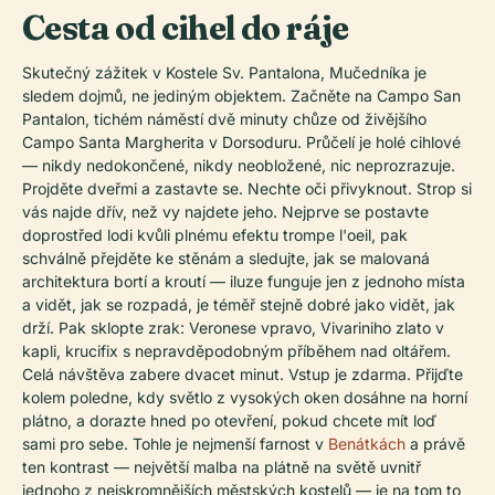
Cesta od cihel do ráje
Skutečný zážitek v Kostele Sv. Pantalona, Mučedníka je
sledem dojmů, ne jediným objektem. Začněte na Campo San
Pantalon, tichém náměstí dvě minuty chůze od živějšího
Campo Santa Margherita v Dorsoduru. Průčelí je holé cihlové
— nikdy nedokončené, nikdy neobložené, nic neprozrazuje.
Projděte dveřmi a zastavte se. Nechte oči přivyknout. Strop si
vás najde dřív, než vy najdete jeho. Nejprve se postavte
doprostřed lodi kvůli plnému efektu trompe l'oeil, pak
schválně přejděte ke stěnám a sledujte, jak se malovaná
architektura bortí a kroutí — iluze funguje jen z jednoho místa
a vidět, jak se rozpadá, je téměř stejně dobré jako vidět, jak
drží. Pak sklopte zrak: Veronese vpravo, Vivariniho zlato v
kapli, krucifix s nepravděpodobným příběhem nad oltářem.
Celá návštěva zabere dvacet minut. Vstup je zdarma. Přijďte
kolem poledne, kdy světlo z vysokých oken dosáhne na horní
plátno, a dorazte hned po otevření, pokud chcete mít loď
sami pro sebe. Tohle je nejmenší farnost v
Benátkách
a právě
ten kontrast — největší malba na plátně na světě uvnitř
jednoho z nejskromnějších městských kostelů — je na tom to