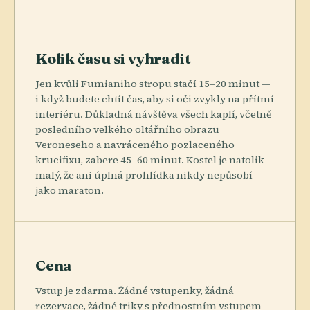
Kolik času si vyhradit
Jen kvůli Fumianiho stropu stačí 15–20 minut —
i když budete chtít čas, aby si oči zvykly na přítmí
interiéru. Důkladná návštěva všech kaplí, včetně
posledního velkého oltářního obrazu
Veroneseho a navráceného pozlaceného
krucifixu, zabere 45–60 minut. Kostel je natolik
malý, že ani úplná prohlídka nikdy nepůsobí
jako maraton.
Cena
Vstup je zdarma. Žádné vstupenky, žádná
rezervace, žádné triky s přednostním vstupem —