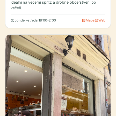
ideální na večerní spritz a drobné občerstvení po
večeři.
schedule
map
language
pondělí–středa 18:00–2:00
Mapa
Web