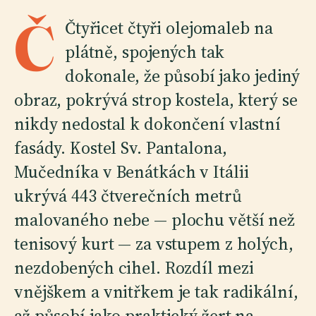
Č
Čtyřicet čtyři olejomaleb na
plátně, spojených tak
dokonale, že působí jako jediný
obraz, pokrývá strop kostela, který se
nikdy nedostal k dokončení vlastní
fasády. Kostel Sv. Pantalona,
Mučedníka v Benátkách v Itálii
ukrývá 443 čtverečních metrů
malovaného nebe — plochu větší než
tenisový kurt — za vstupem z holých,
nezdobených cihel. Rozdíl mezi
vnějškem a vnitřkem je tak radikální,
až působí jako praktický žert na