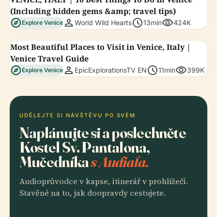
(Including hidden gems &amp; travel tips)
explore
person
schedule
visibility
World Wild Hearts
13min
424K
Explore Venice
Most Beautiful Places to Visit in Venice, Italy |
Venice Travel Guide
explore
person
schedule
visibility
EpicExplorationsTV EN
11min
399K
Explore Venice
UDĚLEJTE SI NÁVŠTĚVU PO SVÉM
Naplánujte si a poslechněte
Kostel Sv. Pantalona,
Mučedníka
s Audiala.
Audioprůvodce v kapse, itinerář v prohlížeči.
Stavěné na to, jak doopravdy cestujete.