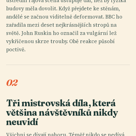
ústřední rájová scéna ustupuje dál, než by fyzika
budovy měla dovolit. Když přejdete ke stěnám,
andělé se začnou viditelně deformovat. BBC ho
zařadila mezi deset nejkrásnějších stropů na
světě. John Ruskin ho označil za vulgární lež
vykřičenou skrze trouby. Obě reakce působí
poctivě.
02
Tři mistrovská díla, která
většina návštěvníků nikdy
neuvidí
Všichni se dívají nahoru. Téměř nikdo se nedívá