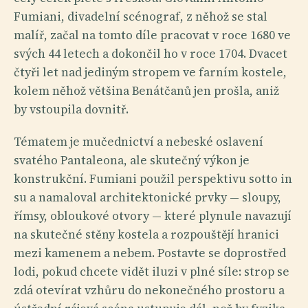
Fumiani, divadelní scénograf, z něhož se stal
malíř, začal na tomto díle pracovat v roce 1680 ve
svých 44 letech a dokončil ho v roce 1704. Dvacet
čtyři let nad jediným stropem ve farním kostele,
kolem něhož většina Benátčanů jen prošla, aniž
by vstoupila dovnitř.
Tématem je mučednictví a nebeské oslavení
svatého Pantaleona, ale skutečný výkon je
konstrukční. Fumiani použil perspektivu sotto in
su a namaloval architektonické prvky — sloupy,
římsy, obloukové otvory — které plynule navazují
na skutečné stěny kostela a rozpouštějí hranici
mezi kamenem a nebem. Postavte se doprostřed
lodi, pokud chcete vidět iluzi v plné síle: strop se
zdá otevírat vzhůru do nekonečného prostoru a