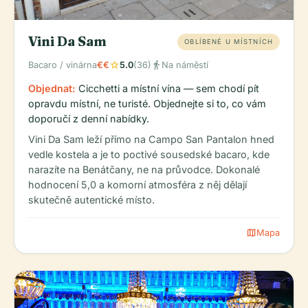
Vini Da Sam
OBLÍBENÉ U MÍSTNÍCH
star
directions_walk
Bacaro / vinárna
€€
5.0
(36)
Na náměstí
Objednat:
Cicchetti a místní vína — sem chodí pít
opravdu místní, ne turisté. Objednejte si to, co vám
doporučí z denní nabídky.
Vini Da Sam leží přímo na Campo San Pantalon hned
vedle kostela a je to poctivé sousedské bacaro, kde
narazíte na Benátčany, ne na průvodce. Dokonalé
hodnocení 5,0 a komorní atmosféra z něj dělají
skutečně autentické místo.
map
Mapa