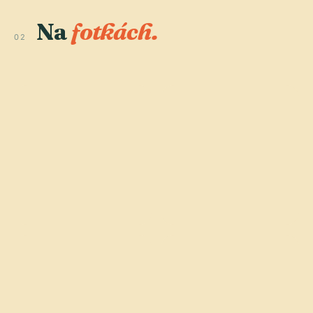
Na
fotkách.
02