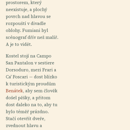
prostorem, který
neexistuje, a plochý
povrch nad hlavou se
rozpouští v divadle
oblohy. Fumiani byl
scénograf dřív než malíř.
A je to vidět.
Kostel stojí na Campo
San Pantalon v sestiere
Dorsoduro, mezi Frari a
Ca' Foscari — dost blízko
k turistickým proudům
Benátek
, aby sem člověk
došel pěšky, a přitom
dost daleko na to, aby tu
bylo téměř prázdno.
Stačí otevřít dveře,
zvednout hlavu a