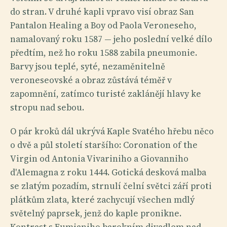
do stran. V druhé kapli vpravo visí obraz San
Pantalon Healing a Boy od Paola Veroneseho,
namalovaný roku 1587 — jeho poslední velké dílo
předtím, než ho roku 1588 zabila pneumonie.
Barvy jsou teplé, syté, nezaměnitelně
veroneseovské a obraz zůstává téměř v
zapomnění, zatímco turisté zaklánějí hlavy ke
stropu nad sebou.
O pár kroků dál ukrývá Kaple Svatého hřebu něco
o dvě a půl století staršího: Coronation of the
Virgin od Antonia Vivariniho a Giovanniho
d'Alemagna z roku 1444. Gotická desková malba
se zlatým pozadím, strnulí čelní světci září proti
plátkům zlata, které zachycují všechen mdlý
světelný paprsek, jenž do kaple pronikne.
Kontrast s Fumianiho barokním divadlem nad