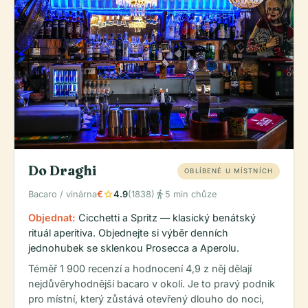
Do Draghi
OBLÍBENÉ U MÍSTNÍCH
star
directions_walk
Bacaro / vinárna
€
4.9
(1838)
5 min chůze
Objednat:
Cicchetti a Spritz — klasický benátský
rituál aperitiva. Objednejte si výběr denních
jednohubek se sklenkou Prosecca a Aperolu.
Téměř 1 900 recenzí a hodnocení 4,9 z něj dělají
nejdůvěryhodnější bacaro v okolí. Je to pravý podnik
pro místní, který zůstává otevřený dlouho do noci,