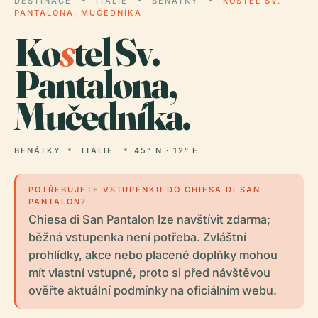
DESTINACE
ITÁLIE
BENÁTKY
KOSTEL SV.
PANTALONA, MUČEDNÍKA
Ko
s
tel Sv.
Pantalona,
Mučedníka.
BENÁTKY
ITÁLIE
45° N · 12° E
POTŘEBUJETE VSTUPENKU DO CHIESA DI SAN
PANTALON?
Chiesa di San Pantalon lze navštívit zdarma;
běžná vstupenka není potřeba. Zvláštní
prohlídky, akce nebo placené doplňky mohou
mít vlastní vstupné, proto si před návštěvou
ověřte aktuální podmínky na oficiálním webu.