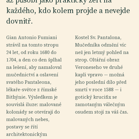
každého, kdo kolem projde a nevejde
dovnitř.
Gian Antonio Fumiani
Kostel Sv. Pantalona,
strávil na tomto stropu
Mučedníka odmění víc
24 let, od roku 1680 do
než jen letmý pohled na
1704, a den co den šplhal
strop. Oltářní obraz
na lešení, aby namaloval
Veroneseho ve druhé
mučednictví a oslavení
kapli vpravo — možná
svatého Pantaleona,
jeho poslední dílo před
lékaře-světce z římské
smrtí v roce 1588 — i
Bithýnie. Výsledkem je
gotický krucifix se
souvislá iluze: malované
zamotaným válečným
kolonády se otevírají do
osudem stojí za váš čas.
malovaných nebes,
postavy se řítí
architektonickým