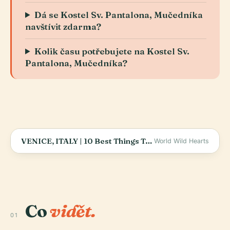
Dá se Kostel Sv. Pantalona, Mučedníka
navštívit zdarma?
Kolik času potřebujete na Kostel Sv.
Pantalona, Mučedníka?
VENICE, ITALY | 10 Best Things To Do In Venice (Including hidden gems &amp; travel tips)
World Wild Hearts
Co
vidět.
01