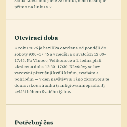
Santa Lucia buď jděte 25 minut, nebo nastupte
přímo na linku 5.2.
Otevírací doba
K roku 2026 je bazilika otevřena od pondělí do
soboty 9:00–17:45 a v neděli a o svátcích 12:00–
17:45. Na Vánoce, Velikonoce a 1. ledna platí
zkrácená doba 12:30–17:30. Návštěvy se bez
varování přerušují kvůli křtům, svatbám a
pohřbům — v den návštěvy si ráno zkontrolujte
domovskou stránku (santigiovanniepaolo.it),
zvlášť během Svatého týdne.
Potřebný čas