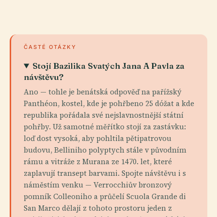
ČASTÉ OTÁZKY
Stojí Bazilika Svatých Jana A Pavla za
návštěvu?
Ano — tohle je benátská odpověď na pařížský
Panthéon, kostel, kde je pohřbeno 25 dóžat a kde
republika pořádala své nejslavnostnější státní
pohřby. Už samotné měřítko stojí za zastávku:
loď dost vysoká, aby pohltila pětipatrovou
budovu, Belliniho polyptych stále v původním
rámu a vitráže z Murana ze 1470. let, které
zaplavují transept barvami. Spojte návštěvu i s
náměstím venku — Verrocchiův bronzový
pomník Colleoniho a průčelí Scuola Grande di
San Marco dělají z tohoto prostoru jeden z