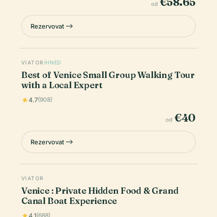
€58.65
od
Rezervovat
VIATOR
IHNED
Best of Venice Small Group Walking Tour
with a Local Expert
4.7
(908)
€40
od
Rezervovat
VIATOR
Venice : Private Hidden Food & Grand
Canal Boat Experience
4.1
(688)