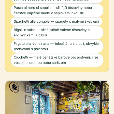
Pasta al nero di seppie — silnější těstoviny nebo
čerstvé vaječné nudle v sépiovém inkoustu
Spaghetti alle vongole — špagety s malými škeblemi
Bigoli in salsa — silné ručně válené těstoviny s
ančovičkami a cibulí
Fegato alla veneziana — telecí játra s cibulí, obvykle
podávaná s polentou
Cicchetti — malé benátské barové občerstvení, jí se
vestoje s ombrou nebo spritzem