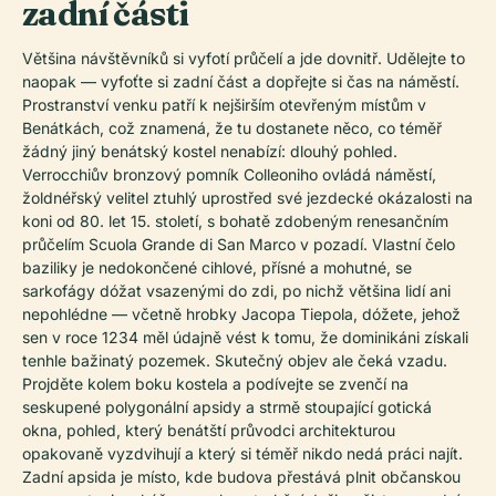
zadní části
Většina návštěvníků si vyfotí průčelí a jde dovnitř. Udělejte to
naopak — vyfoťte si zadní část a dopřejte si čas na náměstí.
Prostranství venku patří k nejširším otevřeným místům v
Benátkách, což znamená, že tu dostanete něco, co téměř
žádný jiný benátský kostel nenabízí: dlouhý pohled.
Verrocchiův bronzový pomník Colleoniho ovládá náměstí,
žoldnéřský velitel ztuhlý uprostřed své jezdecké okázalosti na
koni od 80. let 15. století, s bohatě zdobeným renesančním
průčelím Scuola Grande di San Marco v pozadí. Vlastní čelo
baziliky je nedokončené cihlové, přísné a mohutné, se
sarkofágy dóžat vsazenými do zdi, po nichž většina lidí ani
nepohlédne — včetně hrobky Jacopa Tiepola, dóžete, jehož
sen v roce 1234 měl údajně vést k tomu, že dominikáni získali
tenhle bažinatý pozemek. Skutečný objev ale čeká vzadu.
Projděte kolem boku kostela a podívejte se zvenčí na
seskupené polygonální apsidy a strmě stoupající gotická
okna, pohled, který benátští průvodci architekturou
opakovaně vyzdvihují a který si téměř nikdo nedá práci najít.
Zadní apsida je místo, kde budova přestává plnit občanskou