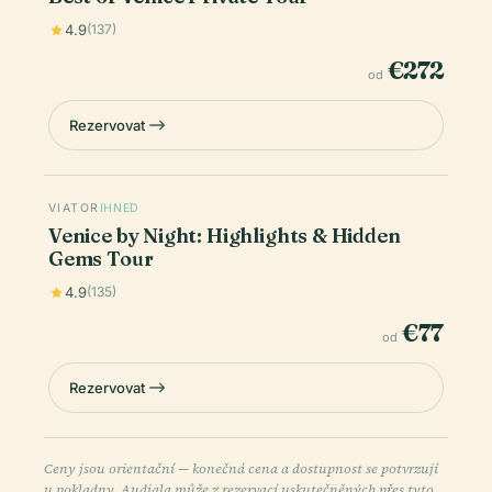
4.9
(137)
€272
od
Rezervovat
VIATOR
IHNED
Venice by Night: Highlights & Hidden
Gems Tour
4.9
(135)
€77
od
Rezervovat
Ceny jsou orientační — konečná cena a dostupnost se potvrzují
u pokladny. Audiala může z rezervací uskutečněných přes tyto