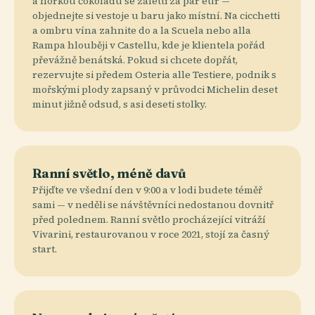
a horkou čokoládu se zaletti za pár eur —
objednejte si vestoje u baru jako místní. Na cicchetti
a ombru vína zahnite do a la Scuela nebo alla
Rampa hlouběji v Castellu, kde je klientela pořád
převážně benátská. Pokud si chcete dopřát,
rezervujte si předem Osteria alle Testiere, podnik s
mořskými plody zapsaný v průvodci Michelin deset
minut jižně odsud, s asi deseti stolky.
Ranní světlo, méně davů
Přijďte ve všední den v 9:00 a v lodi budete téměř
sami — v neděli se návštěvníci nedostanou dovnitř
před polednem. Ranní světlo procházející vitráží
Vivarini, restaurovanou v roce 2021, stojí za časný
start.