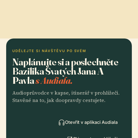
UDĚLEJTE SI NÁVŠTĚVU PO SVÉM
Naplánujte si a poslechněte
Bazilika Svatých Jana A
Pavla
s Audiala.
Audioprůvodce v kapse, itinerář v prohlížeči.
Stavěné na to, jak doopravdy cestujete.
Otevřít v aplikaci Audiala