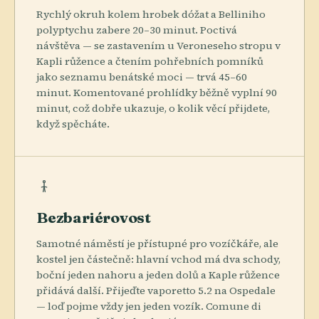
Rychlý okruh kolem hrobek dóžat a Belliniho
polyptychu zabere 20–30 minut. Poctivá
návštěva — se zastavením u Veroneseho stropu v
Kapli růžence a čtením pohřebních pomníků
jako seznamu benátské moci — trvá 45–60
minut. Komentované prohlídky běžně vyplní 90
minut, což dobře ukazuje, o kolik věcí přijdete,
když spěcháte.
Bezbariérovost
Samotné náměstí je přístupné pro vozíčkáře, ale
kostel jen částečně: hlavní vchod má dva schody,
boční jeden nahoru a jeden dolů a Kaple růžence
přidává další. Přijeďte vaporetto 5.2 na Ospedale
— loď pojme vždy jen jeden vozík. Comune di