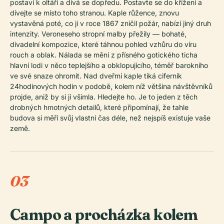
postaví k oltáři a dívá se dopředu. Postavte se do křížení a
dívejte se místo toho stranou. Kaple růžence, znovu
vystavěná poté, co ji v roce 1867 zničil požár, nabízí jiný druh
intenzity. Veroneseho stropní malby přežily — bohaté,
divadelní kompozice, které táhnou pohled vzhůru do víru
rouch a oblak. Nálada se mění z přísného gotického ticha
hlavní lodi v něco teplejšího a obklopujícího, téměř barokního
ve své snaze ohromit. Nad dveřmi kaple tiká ciferník
24hodinových hodin v podobě, kolem níž většina návštěvníků
projde, aniž by si jí všimla. Hledejte ho. Je to jeden z těch
drobných hmotných detailů, které připomínají, že tahle
budova si měří svůj vlastní čas déle, než nejspíš existuje vaše
země.
03
Campo a procházka kolem