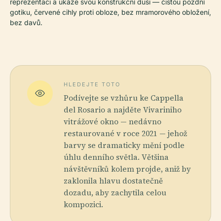
reprezentaci a ukáže svou konstrukční duši — čistou pozdní
gotiku, červené cihly proti obloze, bez mramorového obložení,
bez davů.
HLEDEJTE TOTO
Podívejte se vzhůru ke Cappella
del Rosario a najděte Vivariniho
vitrážové okno — nedávno
restaurované v roce 2021 — jehož
barvy se dramaticky mění podle
úhlu denního světla. Většina
návštěvníků kolem projde, aniž by
zaklonila hlavu dostatečně
dozadu, aby zachytila celou
kompozici.