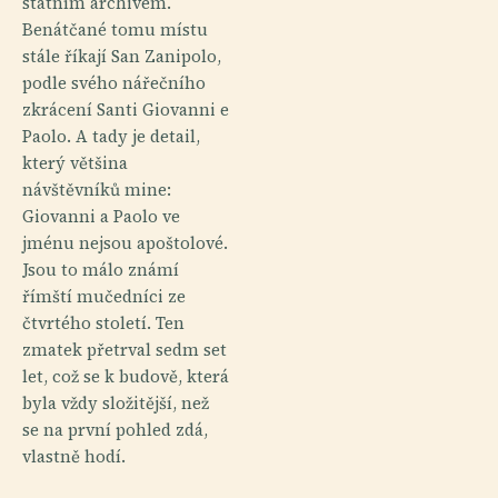
státním archivem.
Benátčané tomu místu
stále říkají San Zanipolo,
podle svého nářečního
zkrácení Santi Giovanni e
Paolo. A tady je detail,
který většina
návštěvníků mine:
Giovanni a Paolo ve
jménu nejsou apoštolové.
Jsou to málo známí
římští mučedníci ze
čtvrtého století. Ten
zmatek přetrval sedm set
let, což se k budově, která
byla vždy složitější, než
se na první pohled zdá,
vlastně hodí.