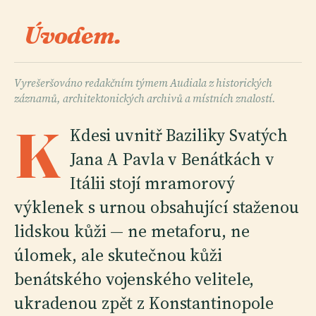
Úvodem.
Vyrešeršováno redakčním týmem Audiala z historických
záznamů, architektonických archivů a místních znalostí.
K
Kdesi uvnitř Baziliky Svatých
Jana A Pavla v Benátkách v
Itálii stojí mramorový
výklenek s urnou obsahující staženou
lidskou kůži — ne metaforu, ne
úlomek, ale skutečnou kůži
benátského vojenského velitele,
ukradenou zpět z Konstantinopole