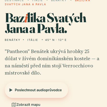
DESTINACE
ITÁLIE
BENÁTKY
BAZILIKA
SVATÝCH JANA A PAVLA
Baz
i
lika Svatých
Jana a Pavla.
BENÁTKY
ITÁLIE
45° N · 12° E
"Pantheon" Benátek ukrývá hrobky 25
dóžat v živém dominikánském kostele — a
na náměstí před ním stojí Verrocchiovo
mistrovské dílo.
Poslechnout audioprůvodce
Zobrazit mapu