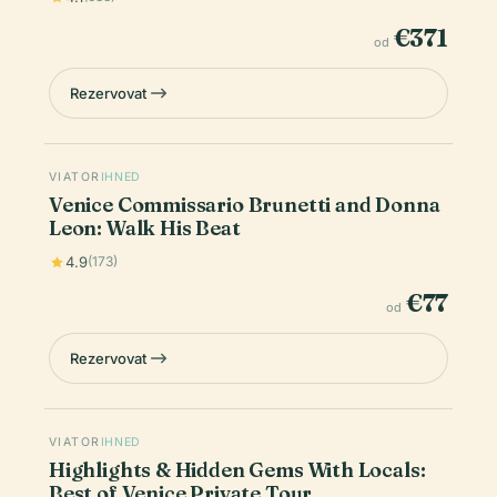
€371
od
Rezervovat
VIATOR
IHNED
Venice Commissario Brunetti and Donna
Leon: Walk His Beat
4.9
(173)
€77
od
Rezervovat
VIATOR
IHNED
Highlights & Hidden Gems With Locals:
Best of Venice Private Tour