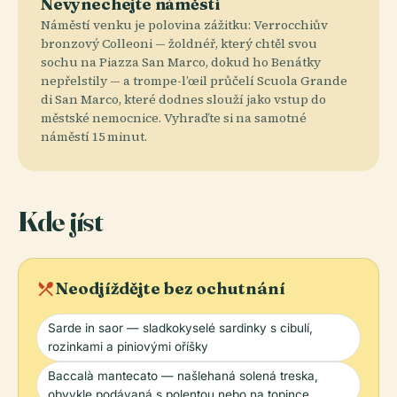
Nevynechejte náměstí
Náměstí venku je polovina zážitku: Verrocchiův
bronzový Colleoni — žoldnéř, který chtěl svou
sochu na Piazza San Marco, dokud ho Benátky
nepřelstily — a trompe-l’œil průčelí Scuola Grande
di San Marco, které dodnes slouží jako vstup do
městské nemocnice. Vyhraďte si na samotné
náměstí 15 minut.
Kde jíst
local_dining
Neodjíždějte bez ochutnání
Sarde in saor — sladkokyselé sardinky s cibulí,
rozinkami a piniovými oříšky
Baccalà mantecato — našlehaná solená treska,
obvykle podávaná s polentou nebo na topince