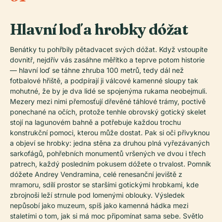
Hlavní loď a hrobky dóžat
Benátky tu pohřbily pětadvacet svých dóžat. Když vstoupíte
dovnitř, nejdřív vás zasáhne měřítko a teprve potom historie
— hlavní loď se táhne zhruba 100 metrů, tedy dál než
fotbalové hřiště, a podpírají ji válcové kamenné sloupy tak
mohutné, že by je dva lidé se spojenýma rukama neobejmuli.
Mezery mezi nimi přemosťují dřevěné táhlové trámy, poctivě
ponechané na očích, protože tenhle obrovský gotický skelet
stojí na lagunovém bahně a potřebuje každou trochu
konstrukční pomoci, kterou může dostat. Pak si oči přivyknou
a objeví se hrobky: jedna stěna za druhou plná vyřezávaných
sarkofágů, pohřebních monumentů vršených ve dvou i třech
patrech, každý posledním pokusem dóžete o trvalost. Pomník
dóžete Andrey Vendramina, celé renesanční jeviště z
mramoru, sdílí prostor se staršími gotickými hrobkami, kde
zbrojnoši leží strnule pod lomenými oblouky. Výsledek
nepůsobí jako muzeum, spíš jako kamenná hádka mezi
staletími o tom, jak si má moc připomínat sama sebe. Světlo