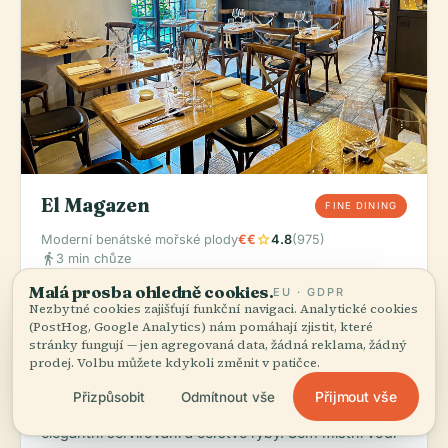
El Magazen
FINE DINING
star
Moderní benátské mořské plody
€€
4.8
(975)
directions_walk
3 min chůze
Malá prosba ohledně cookies.
Objednat:
Začněte smaženými sardinkami, pak
EU · GDPR
Nezbytné cookies zajišťují funkční navigaci. Analytické cookies
pokračujte degustačním menu nebo domácími
(PostHog, Google Analytics) nám pomáhají zjistit, které
gnocchi. Kreativní mořské předkrmy tu ukazují
stránky fungují — jen agregovaná data, žádná reklama, žádný
skutečnou dovednost bez zbytečné okázalosti.
prodej. Volbu můžete kdykoli změnit v patičce.
Tohle je uhlazená, kuchařsky vedená volba poblíž
Přijmout vše
Přizpůsobit
Odmítnout vše
baziliky: malý podnik u kanálu, trvale chválený za
elegantní servírování a čerstvé ryby. Sem místní vodí