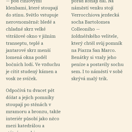
— pod cihlovými
pořád konají dál. Na
klenbami, které stoupají
náměstí venku stojí
do stínu. Světlo vstupuje
Verrocchiova jezdecká
nerovnoměrně: bledé a
socha Bartolomea
chladné skrz velké
Colleoniho —
vitrážové okno v jižním
žoldnéřského velitele,
transeptu, teplé a
který chtěl svůj pomník
jantarové skrz menší
na Piazza San Marco.
lomená okna podél
Benátky si vzaly jeho
bočních lodí. Ve vzduchu
peníze a postavily sochu
je cítit studený kámen a
sem. I to náměstí v sobě
vosk ze svíček.
skrývá malý trik.
Odpočívá tu dvacet pět
dóžat a jejich pomníky
stoupají po stěnách v
mramoru a bronzu, takže
interiér působí jako něco
mezi katedrálou a