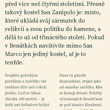
před více než čtyřmi stoletími. Přesně
takový kostel San Zanipolo je: místo,
které ukládá svůj zármutek do
relikvií a svou politiku do kamene, a
dělá to už od třináctého století. Pokud
v Benátkách navštívíte mimo San
Marco jen jediný kostel, ať je to
tenhle.
Projděte gotickým
Dnes tu působí
portálem a měřítko vás
dominikáni, stejně jako
zasáhne dřív než cokoli
od samého začátku. Mše
jiného. Loď se táhne
se konají denně. Pohřby
zhruba 100 metrů — je
významných Benátčanů
delší než fotbalové hřiště
se pod těmito klenbami