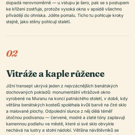
dopadá nerovnoměrně — u vstupu je šero, pak se s postupem
ke křížení zostřuje, protože vysoká okna v apsidě všechno
přivádějí do ohniska. Jděte pomalu. Ticho tu pohlcuje kroky
stejně, jako stěny pohlcují staletí.
02
Vitráže a kaple růžence
Jižní transept ukrývá jeden z nejvzácnějších benátských
dochovaných pokladů: monumentální vitrážové okno
vyrobené na Muranu na konci patnáctého století, v době, kdy
většina benátských kostelů spoléhala kvůli barvě na čiré sklo
a malované plochy. Odpolední slunce z něj dělá téměř
útočnou podívanou — červené, modré a zlaté tóny zaplavují
kamennou podlahu ve městě, které si své sklo obvykle
nechává na lustry a stolní nádobí. Většina návštěvníků se