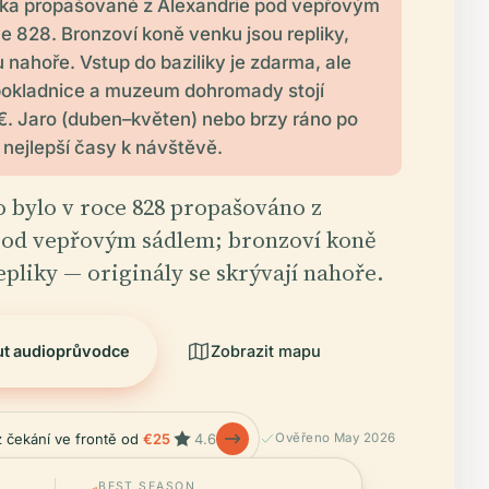
ka propašované z Alexandrie pod vepřovým
e 828. Bronzoví koně venku jsou repliky,
u nahoře. Vstup do baziliky je zdarma, ale
 pokladnice a muzeum dohromady stojí
 €. Jaro (duben–květen) nebo brzy ráno po
u nejlepší časy k návštěvě.
 bylo v roce 828 propašováno z
pod vepřovým sádlem; bronzoví koně
epliky — originály se skrývají nahoře.
ut audioprůvodce
Zobrazit mapu
z čekání ve frontě od
€25
4.6
Ověřeno May 2026
BEST SEASON