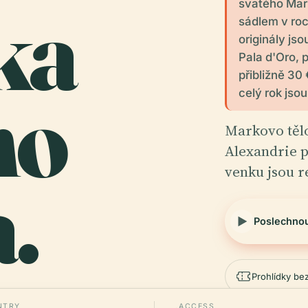
ika
svatého Mar
sádlem v roc
originály jso
Pala d'Oro,
přibližně 30
ho
celý rok jso
Markovo tělo
Alexandrie 
venku jsou r
.
Poslechno
Prohlídky be
NTRY
ACCESS