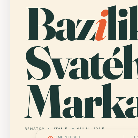
Baz
i
l
Svaté
Marka
BENÁTKY
ITÁLIE
45° N · 12° E
TIME NEEDED
E