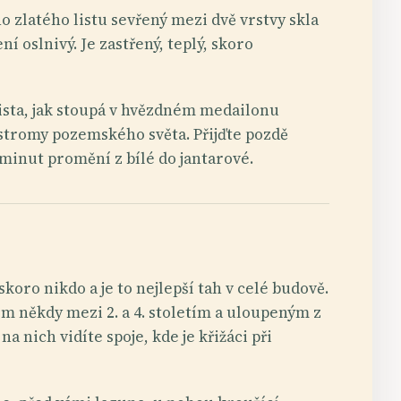
o zlatého listu sevřený mezi dvě vrstvy skla
í oslnivý. Je zastřený, teplý, skoro
rista, jak stoupá v hvězdném medailonu
 stromy pozemského světa. Přijďte pozdě
minut promění z bílé do jantarové.
skoro nikdo a je to nejlepší tah v celé budově.
m někdy mezi 2. a 4. stoletím a uloupeným z
a nich vidíte spoje, kde je křižáci při