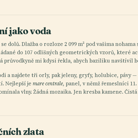
lní jako voda
se dolů. Dlažba o rozloze 2 099 m² pod vašima nohama se
ádané do 107 odlišných geometrických vzorů, které acq
ká průvodkyně mi kdysi řekla, abych baziliku navštívil 
i a najdete tři orly, pak jeleny, gryfy, holubice, pávy 
. Nejlepší je
mare centrale
, panel, v němž řemeslníci 11.
mínala vlny. Žádná mozaika. Jen kresba kamene. Čistá 
ních zlata