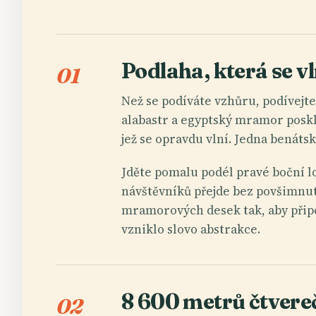
Podlaha, která se v
01
Než se podíváte vzhůru, podívejte 
alabastr a egyptský mramor poskl
jež se opravdu vlní. Jedna benáts
Jděte pomalu podél pravé boční lod
návštěvníků přejde bez povšimnutí
mramorových desek tak, aby připo
vzniklo slovo abstrakce.
8 600 metrů čtvereč
02