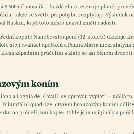
á 8 600 m² mozaik — každá zlatá tesera je plátek pravéh
lu, takže se světlo při pohybu rozptyluje. Výsledek nen
sal Ruskin, když toto místo nazval změtí radosti.
střední kopule Nanebevstoupení (12. století) ukazuje K
ole stojí dvanáct apoštolů a Panna Maria mezi zlatými
klesá západním průčelím a zlato se asi během dvaceti 
onzovým koním
iano a Loggia dei Cavalli se opravdu vyplatí — udělá to 
dní Triumfální quadrize, čtyřem bronzovým koním odlité
nku na průčelí jsou kopie. Tohle jsou originály a pořád n