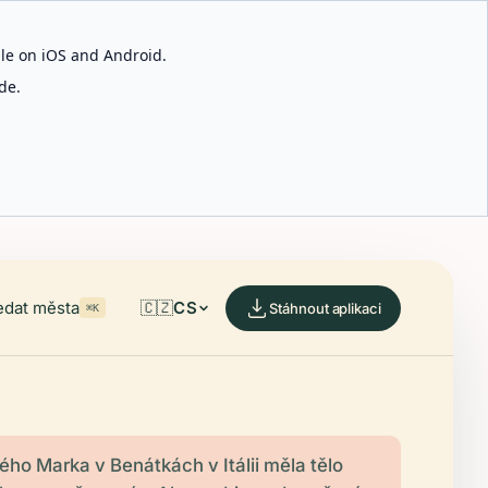
able on iOS and Android.
de.
edat města
🇨🇿
CS
Stáhnout aplikaci
⌘K
tého Marka v Benátkách v Itálii měla tělo