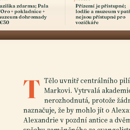
azilika zdarma; Pala
Přízemí je přístupné;
'Oro + pokladnice +
lodžie a muzeum v pat
uzeum dohromady
nejsou přístupné pro
€30
vozíčkáře
T
Tělo uvnitř centrálního pi
Markovi. Vytrvalá akademi
nerozhodnutá, protože žádn
naznačuje, že by mohlo jít o Alex
Alexandrie v pozdní antice a dvěm
spěchu zaměněného za evangelistu