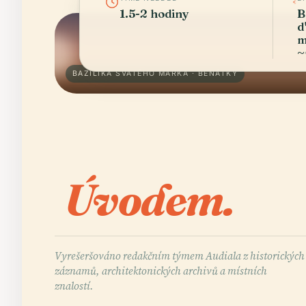
1.5-2 hodiny
B
d
m
~
BAZILIKA SVATÉHO MARKA · BENÁTKY
Úvodem.
Vyrešeršováno redakčním týmem Audiala z historických
záznamů, architektonických archivů a místních
znalostí.