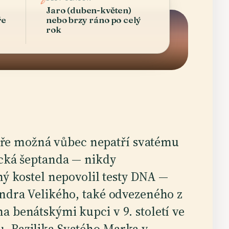
Jaro (duben-květen)
ře
nebo brzy ráno po celý
rok
líře možná vůbec nepatří svatému
cká šeptanda — nikdy
ý kostel nepovolil testy DNA —
andra Velikého, také odvezeného z
a benátskými kupci v 9. století ve
. Bazilika Svatého Marka v