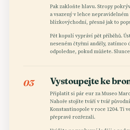
Pak zakloňte hlavu. Stropy pokrýv
a vsazený v lehce nepravidelném úh
blízkovýchodní, přesně jak to pop
Pět kopulí vypráví pět příběhů. Ú
neseném čtyřmi anděly, zatímco d
odpoledne, pokud můžete. Slunce 
Vystoupejte ke br
03
Připlatit si pár eur za Museo Marc
Nahoře stojíte tváří v tvář půvo
Konstantinopole v roce 1204. Ti ve
přepravě rozřezali.