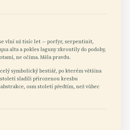
 vlní už tisíc let — porfyr, serpentinit,
ua alta a pokles laguny zkroutily do podoby,
botami, ne očima. Měla pravdu.
— celý symbolický bestiář, po kterém většina
 století sladili přirozenou kresbu
abstrakce, osm století předtím, než vůbec