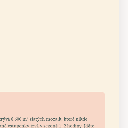
ukrývá 8 600 m² zlatých mozaik, které nikde
ané vstupenky trvá v sezoně 1–2 hodiny. Jděte