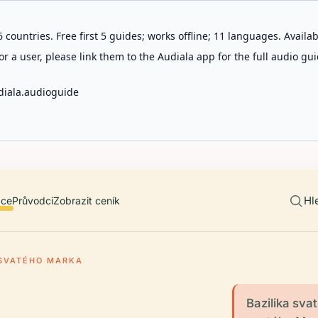
 countries. Free first 5 guides; works offline; 11 languages. Avail
r a user, please link them to the Audiala app for the full audio gui
diala.audioguide
Hl
ace
Průvodci
Zobrazit ceník
 SVATÉHO MARKA
Bazilika sva