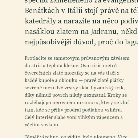
Benátkách v Itálii stojí právě na t
katedrály a narazíte na něco podi
nasáklou zlatem na Jadranu, někd
nejpůsobivější důvod, proč do lag
Protlačíte se sametovým průvanovým závěsem
do atria a teplota klesne. Osm tisíc metrů
čtverečních zlaté mozaiky se na vás tlačí z
každé kupole a oblouku — pravé zlaté plátky
sevřené mezi dvě vrstvy skla, byzantský trik,
díky němuž povrch nikdy nezmatní. Kroky se
rozléhají po nerovném mramoru, který se vlní
tam, kde se příliv prodral podlahou vzhůru.
Celý interiér slabě voní vlhkým vápencem a
včelím voskem.
Téměř všechno, co vidíte, bylo uloupeno. Více