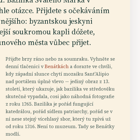
éhle otázce. Přijdete s očekáváním
vnějšího: byzantskou jeskyni
ejší soukromou kapli dóžete,
unového města vůbec přijet.
Přijďte brzy ráno nebo za soumraku. Vyhněte se
denní tlačenici v
Benátkách
a dorazte ve chvíli,
kdy západní slunce chytí mozaiku Sant'Alipio
nad portálem úplně vlevo — jediný obraz z 13.
století, který ukazuje, jak bazilika ve středověku
skutečně vypadala, cosi jako náhodná fotografie
z roku 1265. Bazilika je pořád fungující
katedrálou, pořád sídlem patriarchy, pořád se v
ní nese stejný vícehlasý sbor, který tu zpívá už
od roku 1316. Není to muzeum. Tady se Benátky
modlí.