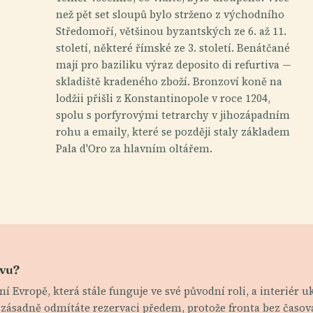
než pět set sloupů bylo strženo z východního
Středomoří, většinou byzantských ze 6. až 11.
století, některé římské ze 3. století. Benátčané
mají pro baziliku výraz deposito di refurtiva —
skladiště kradeného zboží. Bronzoví koně na
lodžii přišli z Konstantinopole v roce 1204,
spolu s porfyrovými tetrarchy v jihozápadním
rohu a emaily, které se později staly základem
Pala d'Oro za hlavním oltářem.
ěvu?
í Evropě, která stále funguje ve své původní roli, a interiér 
d zásadně odmítáte rezervaci předem, protože fronta bez časov