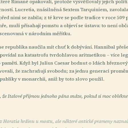
 které Římané opakovali, protože vysvětlovaly jejich poli
ostí. Lucretia, znásilněná Sextem Tarquiniem, zavolala
řed nimi se zabila; z té krve se podle tradice v roce 509 př
ře, muži přísahají pomstu a objeví se ústava: to není obč
nscenovaná v národním měřítku.
 l. se republika naučila mít chuť k dobývání. Hannibal přeš
dpovídal na katastrofu tvrdohlavou aritmetikou – více legi
 paměti. Když byl Julius Caesar bodnut o Idách březnový
avovali, že zachraňují svobodu; za jednu generaci promě
ubliky v monarchii, aniž by toto slovo použil.
 že Italové přijmou jednoho pána snáze, pokud si moc oblékne
 z Horatia hrdinu u mostu, ale některé antické prameny naznač