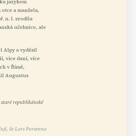
tiku jazykem
 otce a manžela,
. n. l. zrodila
anská učebnice, ale
el Alpy a vyděsil
í, více daní, více
ch v Římě,
nil Augustus
 staré republikánské
ují, že Lars Porsenna