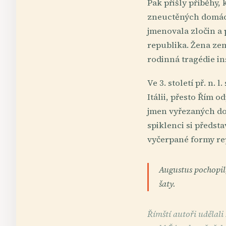
Pak přišly příběhy,
zneuctěných domácn
jmenovala zločin a p
republika. Žena zem
rodinná tragédie i
Ve 3. století př. n.
Itálii, přesto Řím o
jmen vyřezaných do
spiklenci si předst
vyčerpané formy rep
Augustus pochopil,
šaty.
Římští autoři udělali