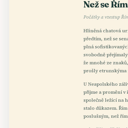
Než se Řím 
Počátky a vzestup Ří
Hliněná chatová ur
předtím, než se senát
plná sofistikovaný
svobodně přejímaly 
že mnohé ze znaků, 
prošly etrunskýma
U Neapolského záliv
přijme a promění v 
společně ležící na h
stalo důkazem. Řím 
poslušným, než řím