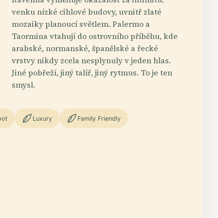
venku nízké cihlové budovy, uvnitř zlaté
mozaiky planoucí světlem. Palermo a
Taormina vtahují do ostrovního příběhu, kde
arabské, normanské, španělské a řecké
vrstvy nikdy zcela nesplynuly v jeden hlas.
Jiné pobřeží, jiný talíř, jiný rytmus. To je ten
smysl.
pot
Luxury
Family Friendly