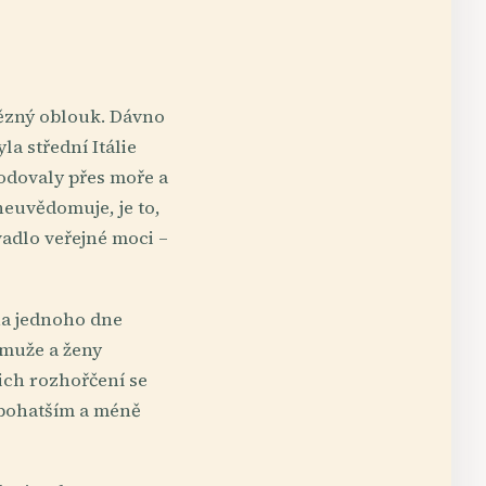
tězný oblouk. Dávno
yla střední Itálie
odovaly přes moře a
neuvědomuje, je to,
adlo veřejné moci –
ina jednoho dne
 muže a ženy
jich rozhořčení se
, bohatším a méně