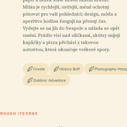
Milán je rychlejší, ostřejší, méně ochotný
pózovat pro vaši pohlednici; design, móda a
aperitivo hodina fungují na přesný čas.
Vydejte se na jih do Neapole a nálada se opět
změní. Prádlo visí nad uličkami, skútry míjejí
kapličky a pizza přichází s takovou
autoritou, která ukončuje veškeré spory.
Foodie
History Buff
Photography Hots
Outdoor Adventure
HROUGH ITS ERAS