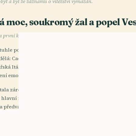
být a byl ze záznamu o vítězství vymazán.
 moc, soukromý žal a popel Ve
 první křesťanská Itálie, 27 BCE-476 CE
ztuhle potřísněnou krví na Fóru, zdviženou k pohledu d
 dělá: Caesarova mrtvola mohla Římany dojmout méně úč
ařská Itálie měla být postavena na tomto pochopení – na 
zení emocí od Říma po Milán a přes celý poloostrov.
 stala zároveň jevištěm i pokladnicí. Silnice svázaly pol
 hlavní město, vily se rozrůstaly po Kampánii a Toskáně
a předvádět římský život v kameni, lázních, divadlech, s
ily malé lidské proudy, které dávají historii ostrý žiha
ování soupeřů, Hadrianus oplakávající Antinoa s takový
ochu, Kleopatra ubytovaná za Tiberou a znepokojující Ř