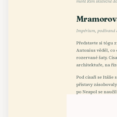
mohl Řím skutečně do
Mramorová
Impérium, podívaná a
Představte si tógu 
Antonius věděl, co
rozervané šaty. Cís
architektuře, na ří
Pod císaři se Itálie
přístavy zásobovaly
po Neapol se naučil
mramorem však proud
obviňovaná z otrav
že se proměnil v s