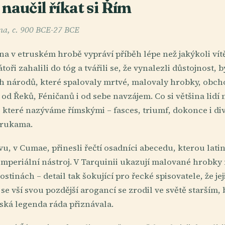
naučil říkat si Řím
ma, c. 900 BCE-27 BCE
na v etruském hrobě vypráví příběh lépe než jakýkoli ví
oři zahalili do tóg a tvářili se, že vynalezli důstojnost, b
ch národů, které spalovaly mrtvé, malovaly hrobky, obch
od Řeků, Féničanů i od sebe navzájem. Co si většina lidí 
které nazýváme římskými – fasces, triumf, dokonce i div
 rukama.
u, v Cumae, přinesli řečtí osadníci abecedu, kterou lat
imperiální nástroj. V Tarquinii ukazují malované hrobky
ostinách – detail tak šokující pro řecké spisovatele, že je
se vší svou pozdější arogancí se zrodil ve světě starším
ská legenda ráda přiznávala.