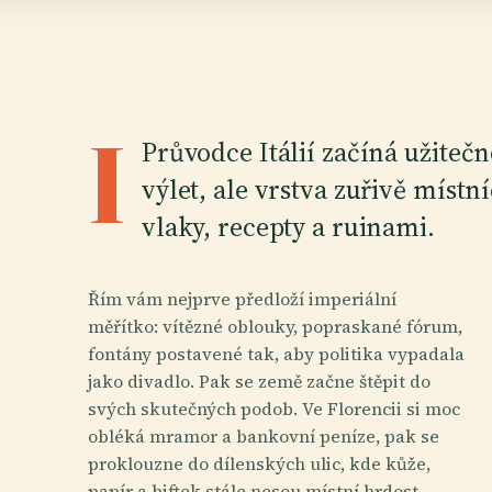
I
Průvodce Itálií začíná užiteč
výlet, ale vrstva zuřivě míst
vlaky, recepty a ruinami.
Řím vám nejprve předloží imperiální
měřítko: vítězné oblouky, popraskané fórum,
fontány postavené tak, aby politika vypadala
jako divadlo. Pak se země začne štěpit do
svých skutečných podob. Ve Florencii si moc
obléká mramor a bankovní peníze, pak se
proklouzne do dílenských ulic, kde kůže,
papír a biftek stále nesou místní hrdost.