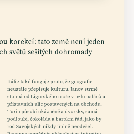
nou korekcí: tato země není jeden
ních světů sešitých dohromady
Itálie také funguje proto, že geografie
neustále přepisuje kulturu. Janov strmě
stoupá od Ligurského moře v uzlu paláců a
přístavních ulic postavených na obchodu.
Turín působí ukázněně a dvorsky, samá
podloubí, čokoláda a barokní řád, jako by
rod Savojských nikdy úplně neodešel.
Ravenna vyměňuje okázalost za intimitu: