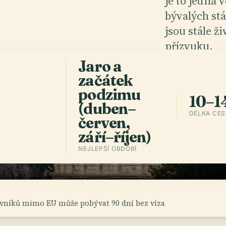
.
je to jedna 
bývalých stá
jsou stále ži
přízvuku.
Jaro a
začátek
Stáhnout a
podzimu
10–14
(duben–
DÉLKA CE
červen,
září–říjen)
NEJLEPŠÍ OBDOBÍ
vníků mimo EU může pobývat 90 dní bez víza