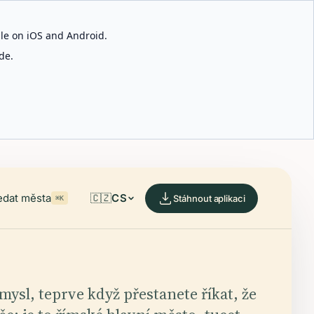
able on iOS and Android.
de.
edat města
🇨🇿
CS
Stáhnout aplikaci
⌘K
smysl, teprve když přestanete říkat, že