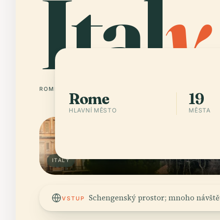
Ital
y
ROME
19 MĚSTA
Rome
19
HLAVNÍ MĚSTO
MĚSTA
ITALY
Schengenský prostor; mnoho návště
VSTUP