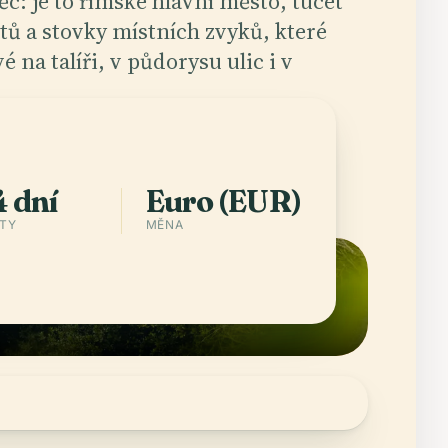
věc: je to římské hlavní město, tucet
tů a stovky místních zvyků, které
vé na talíři, v půdorysu ulic i v
plikaci
Města v Italy
 dní
Euro (EUR)
STY
MĚNA