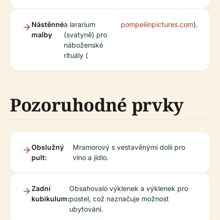
Nástěnné
a lararium
pompeiiinpictures.com
).
malby
(svatyně) pro
náboženské
rituály (
Pozoruhodné prvky
Obslužný
Mramorový s vestavěnými dolii pro
pult:
víno a jídlo.
Zadní
Obsahovalo výklenek a výklenek pro
kubikulum:
postel, což naznačuje možnost
ubytování.