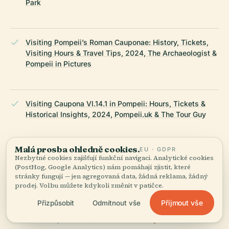
Park
Visiting Pompeii’s Roman Cauponae: History, Tickets,
Visiting Hours & Travel Tips, 2024, The Archaeologist &
Pompeii in Pictures
Visiting Caupona VI.14.1 in Pompeii: Hours, Tickets &
Historical Insights, 2024, Pompeii.uk & The Tour Guy
Malá prosba ohledně cookies.
EU · GDPR
Visiting Caupona (VI.14.1) in Pompeii: Hours, Tickets,
Nezbytné cookies zajišťují funkční navigaci. Analytické cookies
History, and Visitor Tips, 2024, Pompeii Tickets
(PostHog, Google Analytics) nám pomáhají zjistit, které
stránky fungují — jen agregovaná data, žádná reklama, žádný
prodej. Volbu můžete kdykoli změnit v patičce.
NAPOSLEDY REVIDOVÁNO:
AUGUST 2025
Přijmout vše
Přizpůsobit
Odmítnout vše
Zpracováno z Wikidat, Wikipedie a oficiálních zdrojů ·
fakticky ověřeno ·
Jak tvoříme naše průvodce →