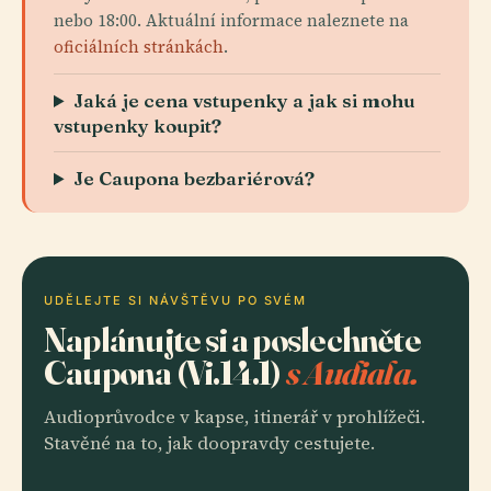
nebo 18:00. Aktuální informace naleznete na
oficiálních stránkách
.
Jaká je cena vstupenky a jak si mohu
vstupenky koupit?
Je Caupona bezbariérová?
UDĚLEJTE SI NÁVŠTĚVU PO SVÉM
Naplánujte si a poslechněte
Caupona (Vi.14.1)
s Audiala.
Audioprůvodce v kapse, itinerář v prohlížeči.
Stavěné na to, jak doopravdy cestujete.