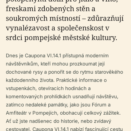
freskami zdobených stěn a
soukromých místností – zdůrazňují
vynalézavost a společenskost v
srdci pompejské městské kultury.
Dnes je Caupona VI.14.1 přístupná moderním
návštěvníkům, kteří mohou prozkoumat její
dochované rysy a ponořit se do rytmu starověkého
každodenního života. Praktické informace o
vstupenkách, otevíracích hodinách a
komentovaných prohlídkách usnadňují návštěvu,
zatímco nedaleké památky, jako jsou Fórum a
Amfiteátr v Pompejích, obohacují celkový zážitek.
Ať už jste nadšenec do historie, nebo zvídavý
cestovatel, Caupona VI.14.1 nabízí fascinující cestu