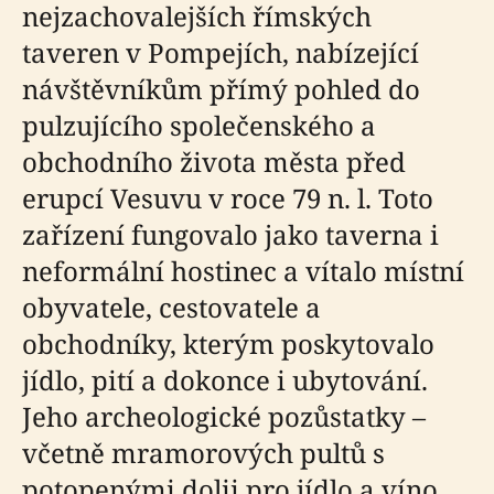
nejzachovalejších římských
taveren v Pompejích, nabízející
návštěvníkům přímý pohled do
pulzujícího společenského a
obchodního života města před
erupcí Vesuvu v roce 79 n. l. Toto
zařízení fungovalo jako taverna i
neformální hostinec a vítalo místní
obyvatele, cestovatele a
obchodníky, kterým poskytovalo
jídlo, pití a dokonce i ubytování.
Jeho archeologické pozůstatky –
včetně mramorových pultů s
potopenými dolii pro jídlo a víno,