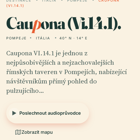
DESTINACE
ITÁLIA
POMPEJE
CAUPONA
(VI.14.1)
Cau
p
ona (Vi.14.1).
POMPEJE
ITÁLIA
40° N · 14° E
Caupona VI.14.1 je jednou z
nejpůsobivějších a nejzachovalejších
římských taveren v Pompejích, nabízející
návštěvníkům přímý pohled do
pulzujícího…
Poslechnout audioprůvodce
Zobrazit mapu