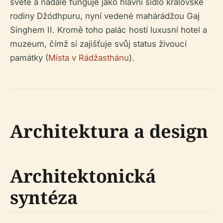
světě a nadále funguje jako hlavní sídlo královské
rodiny Džódhpuru, nyní vedené mahárádžou Gaj
Singhem II. Kromě toho palác hostí luxusní hotel a
muzeum, čímž si zajišťuje svůj status živoucí
památky (
Místa v Rádžasthánu
).
Architektura a design
Architektonická
syntéza