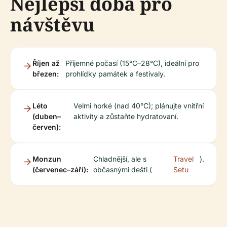
Nejlepší doba pro
návštěvu
Říjen až
Příjemné počasí (15°C–28°C), ideální pro
březen:
prohlídky památek a festivaly.
Léto
Velmi horké (nad 40°C); plánujte vnitřní
(duben–
aktivity a zůstaňte hydratovaní.
červen):
Monzun
Chladnější, ale s
Travel
).
(červenec–září):
občasnými dešti (
Setu