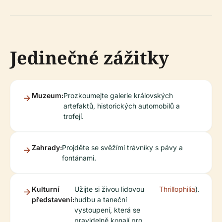
Jedinečné zážitky
Muzeum:
Prozkoumejte galerie královských
artefaktů, historických automobilů a
trofejí.
Zahrady:
Projděte se svěžími trávníky s pávy a
fontánami.
Kulturní
Užijte si živou lidovou
Thrillophilia
).
představení:
hudbu a taneční
vystoupení, která se
pravidelně konají pro