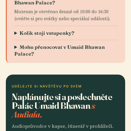
Bhawan Palace?
Muzeum je otevřeno denně od 10:00 do 16:30
(ověřte si pro svátky nebo speciální události).
Kolik stojí vstupenky?
Mohu přenocovat v Umaid Bhawan
Palace?
UDĚLEJTE SI NÁVŠTĚVU PO SVÉM
Naplánujte si a poslechněte
Palác Umaid Bhawan
s
Audiala.
Audioprůvodce v kapse, itinerář v prohlížeči.