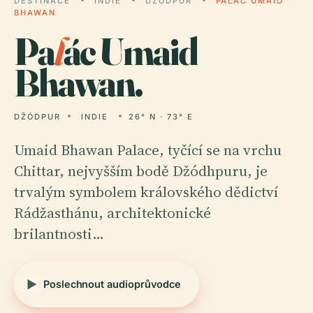
DESTINACE
INDIE
DŽÓDPUR
PALÁC UMAID
BHAWAN
Pa
l
ác Umaid
Bhawan.
DŽÓDPUR
INDIE
26° N · 73° E
Umaid Bhawan Palace, tyčící se na vrchu
Chittar, nejvyšším bodě Džódhpuru, je
trvalým symbolem královského dědictví
Rádžasthánu, architektonické
brilantnosti…
Poslechnout audioprůvodce