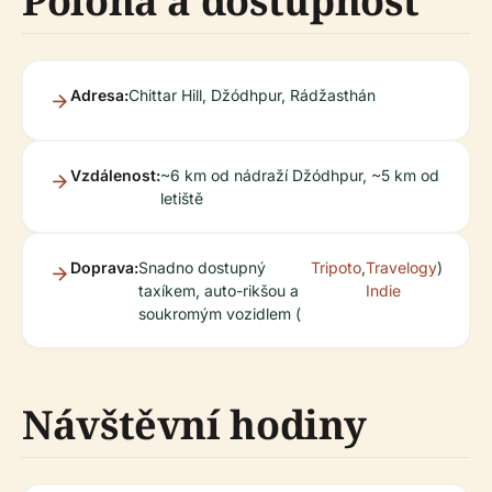
Poloha a dostupnost
Adresa:
Chittar Hill, Džódhpur, Rádžasthán
Vzdálenost:
~6 km od nádraží Džódhpur, ~5 km od
letiště
Doprava:
Snadno dostupný
Tripoto
,
Travelogy
)
taxíkem, auto-rikšou a
Indie
soukromým vozidlem (
Návštěvní hodiny