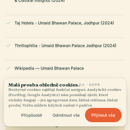
& Cultural Insights (2024)
Taj Hotels - Umaid Bhawan Palace, Jodhpur (2024)
Thrillophilia - Umaid Bhawan Palace Jodhpur (2024)
Wikipedia — Umaid Bhawan Palace
Malá prosba ohledně cookies.
EU · GDPR
NAPOSLEDY REVIDOVÁNO:
APRIL 2026
Nezbytné cookies zajišťují funkční navigaci. Analytické cookies
Zpracováno z Wikidat, Wikipedie a oficiálních zdrojů ·
(PostHog, Google Analytics) nám pomáhají zjistit, které
fakticky ověřeno ·
Jak tvoříme naše průvodce →
stránky fungují — jen agregovaná data, žádná reklama, žádný
prodej. Volbu můžete kdykoli změnit v patičce.
Přijmout vše
Přizpůsobit
Odmítnout vše
Prozkoumejte