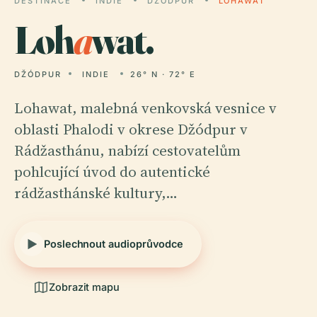
DESTINACE
INDIE
DŽÓDPUR
LOHAWAT
Loh
a
wat.
DŽÓDPUR
INDIE
26° N · 72° E
Lohawat, malebná venkovská vesnice v
oblasti Phalodi v okrese Džódpur v
Rádžasthánu, nabízí cestovatelům
pohlcující úvod do autentické
rádžasthánské kultury,…
Poslechnout audioprůvodce
Zobrazit mapu