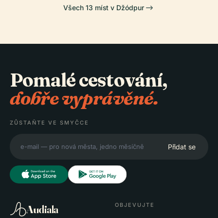
Všech 13 míst v Džódpur
Pomalé cestování,
dobře vyprávěné.
ZŮSTAŇTE VE SMYČCE
Přidat se
OBJEVUJTE
Audiala