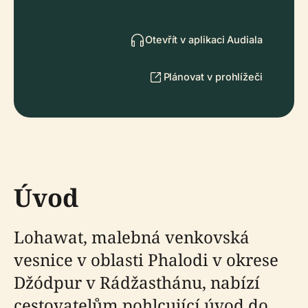
Otevřít v aplikaci Audiala
Plánovat v prohlížeči
Úvod
Lohawat, malebná venkovská
vesnice v oblasti Phalodi v okrese
Džódpur v Rádžasthánu, nabízí
cestovatelům pohlcující úvod do