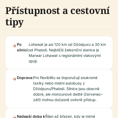
Přístupnost a cestovní
tipy
Po
Lohawat je asi 120 km od Džódpuru a 30 km
silnici:
od Phalodi. Nejbližší železniční stanice je
Marwar Lohawat s regionálními vlakovými
spoji.
Doprava:
Pro flexibilitu se doporučují soukromé
taxíky nebo místní autobusy z
Džódpuru/Phalodi. Silnice jsou obecně
dobré, ale monzunové deště (červenec–
září) mohou dočasně ovlivnit přístup.
Nejlepší doba k
Říjen až březen, kdy je mírné