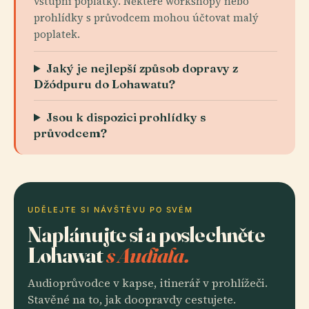
vstupní poplatky. Některé workshopy nebo
prohlídky s průvodcem mohou účtovat malý
poplatek.
Jaký je nejlepší způsob dopravy z
Džódpuru do Lohawatu?
Jsou k dispozici prohlídky s
průvodcem?
UDĚLEJTE SI NÁVŠTĚVU PO SVÉM
Naplánujte si a poslechněte
Lohawat
s Audiala.
Audioprůvodce v kapse, itinerář v prohlížeči.
Stavěné na to, jak doopravdy cestujete.