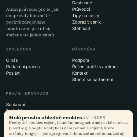
Destinace
Audioprůvodci pro to, jak
Průvodci
doopravdy bloumáte —
Tipy na cesty
poctivě zdrojováno,
Zobrazit ceník
namluveno pro ulici,
Stáhnout
staženo na jeden zátah.
SPOLEČNOST
NÁPOVĚDA
O nás
Podpora
Redakční proces
Řešení potíží s aplikací
Poslání
Kontakt
Staňte se partnerem
PRÁVNÍ INFORMACE
Soukromí
Podmínky
Malá prosba ohledně cookies.
Nastavení cookies
EU · GDPR
Nezbytné cookies zajišťují funkční navigaci. Analytické cookies
Smazat účet
(PostHog, Google Analytics) nám pomáhají zjistit, které
stránky fungují — jen agregovaná data, žádná reklama, žádný