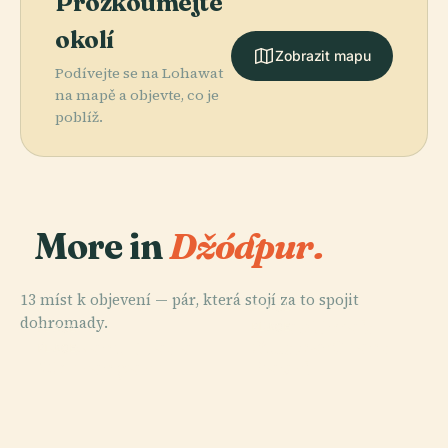
Prozkoumejte
okolí
Zobrazit mapu
Podívejte se na Lohawat
na mapě a objevte, co je
poblíž.
More in
Džódpur.
13 míst k objevení — pár, která stojí za to spojit
PLACE
dohromady.
Palác Umaid
PLACE
PLACE
Studna Chand
Jaswant Thada
Bhawan
PLACE
Mehrangarh
Baori