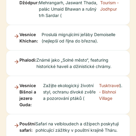
Džódpur:
Mehrangarh, Jaswant Thada,
Tourism -
palác Umaid Bhawan a rušný
Jodhpur
trh Sardar (
Vesnice
Proslulá migrujícími jeřáby Demoiselle
Khichan:
(nejlepší od října do března).
Phalodi:
Známé jako „Solné město“, featuring
historické haveli a džinistické chrámy.
Vesnice
Zažijte ekologický životní
Tusktravel
).
Bišnoi a
styl, ochranu divoké zvěře
- Bishnoi
jezero
a pozorování ptáků (
Village
Guda:
Pouštní
Safari na velbloudech a džípech poskytují
safari:
pohlcující zážitky v pouštní krajině Tháru.