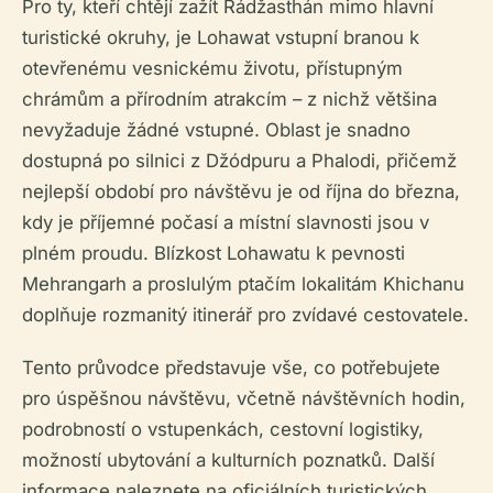
Pro ty, kteří chtějí zažít Rádžasthán mimo hlavní
turistické okruhy, je Lohawat vstupní branou k
otevřenému vesnickému životu, přístupným
chrámům a přírodním atrakcím – z nichž většina
nevyžaduje žádné vstupné. Oblast je snadno
dostupná po silnici z Džódpuru a Phalodi, přičemž
nejlepší období pro návštěvu je od října do března,
kdy je příjemné počasí a místní slavnosti jsou v
plném proudu. Blízkost Lohawatu k pevnosti
Mehrangarh a proslulým ptačím lokalitám Khichanu
doplňuje rozmanitý itinerář pro zvídavé cestovatele.
Tento průvodce představuje vše, co potřebujete
pro úspěšnou návštěvu, včetně návštěvních hodin,
podrobností o vstupenkách, cestovní logistiky,
možností ubytování a kulturních poznatků. Další
informace naleznete na oficiálních turistických