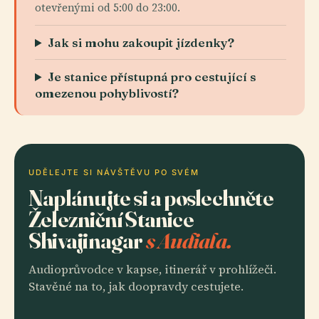
otevřenými od 5:00 do 23:00.
Jak si mohu zakoupit jízdenky?
Je stanice přístupná pro cestující s
omezenou pohyblivostí?
UDĚLEJTE SI NÁVŠTĚVU PO SVÉM
Naplánujte si a poslechněte
Železniční Stanice
Shivajinagar
s Audiala.
Audioprůvodce v kapse, itinerář v prohlížeči.
Stavěné na to, jak doopravdy cestujete.