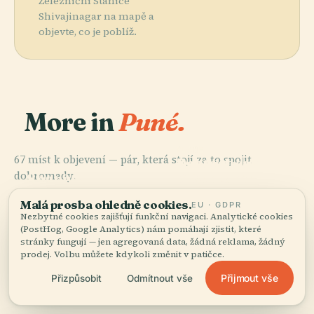
Železniční Stanice
Shivajinagar na mapě a
objevte, co je poblíž.
More in
Puné.
PLACE
PLACE
67 míst k objevení — pár, která stojí za to spojit
Postgraduální
Zahrada
PLACE
dohromady.
A Výzkumný
Shaniwar
Přátelství
PLACE
Palác Aga
Ústav Deccan
Wada
Pune-Okayama
Malá prosba ohledně cookies.
Khana
College
EU · GDPR
Nezbytné cookies zajišťují funkční navigaci. Analytické cookies
(PostHog, Google Analytics) nám pomáhají zjistit, které
stránky fungují — jen agregovaná data, žádná reklama, žádný
prodej. Volbu můžete kdykoli změnit v patičce.
Všech 67 míst v Puné
Přijmout vše
Přizpůsobit
Odmítnout vše