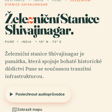
DESTINACE
INDIA
PUNÉ
ŽELEZNIČNÍ
STANICE SHIVAJINAGAR
Žele
z
niční Stanice
Shivajinagar.
PUNÉ
INDIA
18° N · 73° E
Železniční stanice Shivajinagar je
památka, která spojuje bohaté historické
dědictví Pune se současnou tranzitní
infrastrukturou.
Poslechnout audioprůvodce
Zobrazit mapu