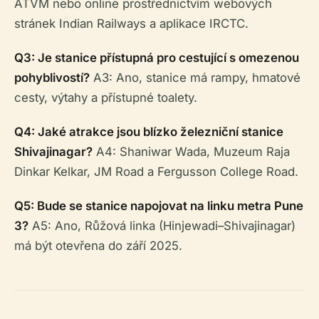
ATVM nebo online prostřednictvím webových
stránek Indian Railways a aplikace IRCTC.
Q3: Je stanice přístupná pro cestující s omezenou
pohyblivostí?
A3: Ano, stanice má rampy, hmatové
cesty, výtahy a přístupné toalety.
Q4: Jaké atrakce jsou blízko železniční stanice
Shivajinagar?
A4: Shaniwar Wada, Muzeum Raja
Dinkar Kelkar, JM Road a Fergusson College Road.
Q5: Bude se stanice napojovat na linku metra Pune
3?
A5: Ano, Růžová linka (Hinjewadi–Shivajinagar)
má být otevřena do září 2025.