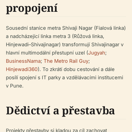
propojení
Sousední stanice metra Shivaji Nagar (Fialová linka)
a nadcházející linka metra 3 (Růžová linka,
Hinjewadi–Shivajinagar) transformují Shivajinagar v
hlavní multimodální přestupní uzel (
Jugyah
;
BusinessNama
;
The Metro Rail Guy
;
Hinjewadi360
). To zkrátí dobu cestování a dále
posílí spojení s IT parky a vzdělávacími institucemi
v Pune.
Dědictví a přestavba
Projekty přestavby si kladou za cíl zachovat