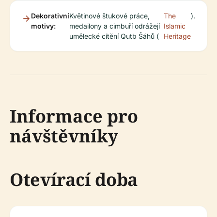
Dekorativní
Květinové štukové práce,
The
).
motivy:
medailony a cimbuří odrážejí
Islamic
umělecké cítění Qutb Šáhů (
Heritage
Informace pro
návštěvníky
Otevírací doba