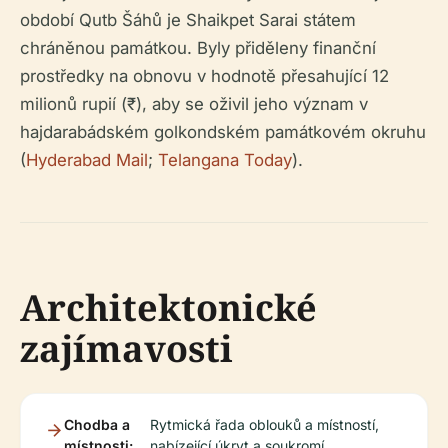
období Qutb Šáhů je Shaikpet Sarai státem
chráněnou památkou. Byly přiděleny finanční
prostředky na obnovu v hodnotě přesahující 12
milionů rupií (₹), aby se oživil jeho význam v
hajdarabádském golkondském památkovém okruhu
(
Hyderabad Mail
;
Telangana Today
).
Architektonické
zajímavosti
Chodba a
Rytmická řada oblouků a místností,
místnosti:
nabízející úkryt a soukromí.