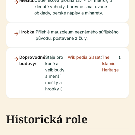
Mešita:
Obdélníková plošina (37 x 24 metrů), tři
klenuté vchody, barevné smaltované
obklady, perské nápisy a minarety.
Hrobka:
Přilehlé mauzoleum neznámého súfijského
původu, postavené z žuly.
Doprovodné
Stáje pro
Wikipedia
;
Siasat
;
The
).
budovy:
koně a
Islamic
velbloudy
Heritage
a menší
mešity a
hrobky (
Historická role