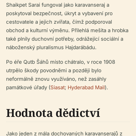
Shaikpet Sarai fungoval jako karavanseraj a
poskytoval bezpečnost, úkryt a vybavení pro
cestovatele a jejich zvířata, čímž podporoval
obchod a kulturní výměnu. Přilehlá mešita a hrobka
také plnily duchovní potřeby, odrážející sociální a
náboženský pluralismus Hajdarábádu.
Po éře Qutb Šáhů místo chátralo, v roce 1908
utrpělo škody povodněmi a později bylo
neformálně znovu využíváno, než zasáhly
památkové úřady (
Siasat
;
Hyderabad Mail
).
Hodnota dědictví
Jako jeden z mála dochovaných karavanserajů z