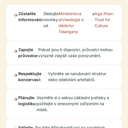
Zůstaňte
Sledujte
Ministerstva
a
Aga Khan
.
informováni:
novinky
archeologie a
Trust for
od
dědictví
Culture
Telangany
Zapojte
Pokud jsou k dispozici, průvodci mohou
průvodce:
výrazně zlepšit vaše porozumění.
Respektujte
Vyhněte se narušování struktur
konzervaci:
nebo odebírání artefaktů.
Plánujte
Vezměte si s sebou základní potřeby a
logistiku:
počítejte s omezenými zařízeními na
místě.
Sdílejte
Použijte #ShaikpetSarai na sociálních