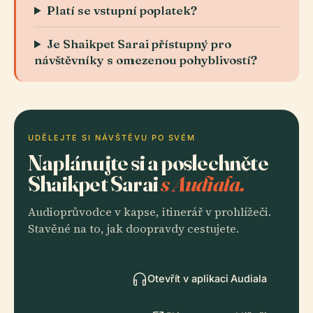
Platí se vstupní poplatek?
Je Shaikpet Sarai přístupný pro
návštěvníky s omezenou pohyblivostí?
UDĚLEJTE SI NÁVŠTĚVU PO SVÉM
Naplánujte si a poslechněte
Shaikpet Sarai
s Audiala.
Audioprůvodce v kapse, itinerář v prohlížeči.
Stavěné na to, jak doopravdy cestujete.
Otevřít v aplikaci Audiala