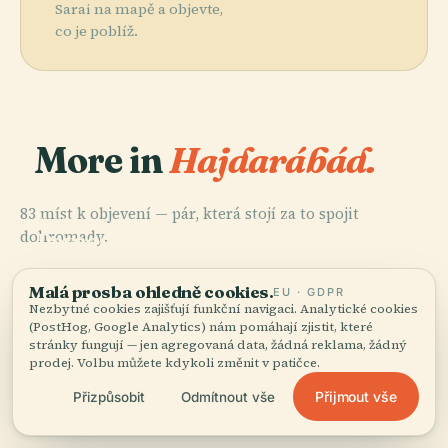
Sarai na mapě a objevte,
co je poblíž.
More in
Hajdarábád.
83 míst k objevení — pár, která stojí za to spojit
PLACE
PLACE
dohromady.
Pevnost
Birla Mandir,
PLACE
Hrobky Qutb
Golconda
Hyderabad
PLACE
Mešita V Mekce
Shahi
Malá prosba ohledně cookies.
EU · GDPR
Nezbytné cookies zajišťují funkční navigaci. Analytické cookies
(PostHog, Google Analytics) nám pomáhají zjistit, které
stránky fungují — jen agregovaná data, žádná reklama, žádný
prodej. Volbu můžete kdykoli změnit v patičce.
Všech 83 míst v Hajdarábád
Přijmout vše
Přizpůsobit
Odmítnout vše