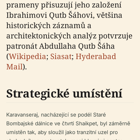
prameny přisuzují jeho založení
Ibrahimovi Qutb Šáhovi, většina
historických záznamů a
architektonických analýz potvrzuje
patronát Abdullaha Qutb Šáha
(
Wikipedia
;
Siasat
;
Hyderabad
Mail
).
Strategické umístění
Karavanseraj, nacházející se podél Staré
Bombajské dálnice ve čtvrti Shaikpet, byl záměrně
umístěn tak, aby sloužil jako tranzitní uzel pro