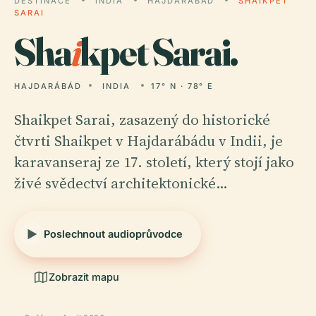
DESTINACE
INDIA
HAJDARÁBÁD
SHAIKPET
SARAI
Sha
i
kpet Sarai.
HAJDARÁBÁD
INDIA
17° N · 78° E
Shaikpet Sarai, zasazený do historické
čtvrti Shaikpet v Hajdarábádu v Indii, je
karavanseraj ze 17. století, který stojí jako
živé svědectví architektonické…
Poslechnout audioprůvodce
Zobrazit mapu