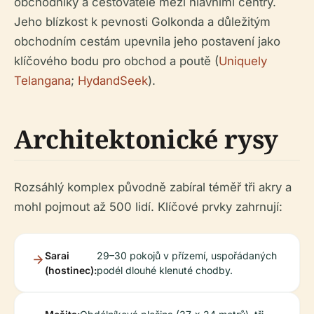
obchodníky a cestovatele mezi hlavními centry.
Jeho blízkost k pevnosti Golkonda a důležitým
obchodním cestám upevnila jeho postavení jako
klíčového bodu pro obchod a poutě (
Uniquely
Telangana
;
HydandSeek
).
Architektonické rysy
Rozsáhlý komplex původně zabíral téměř tři akry a
mohl pojmout až 500 lidí. Klíčové prvky zahrnují:
Sarai
29–30 pokojů v přízemí, uspořádaných
(hostinec):
podél dlouhé klenuté chodby.