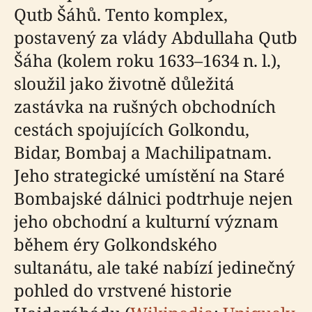
Qutb Šáhů. Tento komplex,
postavený za vlády Abdullaha Qutb
Šáha (kolem roku 1633–1634 n. l.),
sloužil jako životně důležitá
zastávka na rušných obchodních
cestách spojujících Golkondu,
Bidar, Bombaj a Machilipatnam.
Jeho strategické umístění na Staré
Bombajské dálnici podtrhuje nejen
jeho obchodní a kulturní význam
během éry Golkondského
sultanátu, ale také nabízí jedinečný
pohled do vrstvené historie