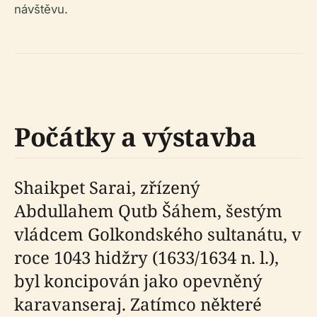
návštěvu.
Počátky a výstavba
Shaikpet Sarai, zřízený
Abdullahem Qutb Šáhem, šestým
vládcem Golkondského sultanátu, v
roce 1043 hidžry (1633/1634 n. l.),
byl koncipován jako opevněný
karavanseraj. Zatímco některé