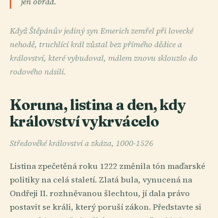
jen obřad.
Když Štěpánův jediný syn Emerich zemřel při lovecké
nehodě, truchlící král zůstal bez přímého dědice a
království, které vybudoval, málem znovu sklouzlo do
rodového násilí.
Koruna, listina a den, kdy
království vykrvácelo
Středověké království a zkáza, 1000-1526
Listina zpečetěná roku 1222 změnila tón maďarské
politiky na celá staletí. Zlatá bula, vynucená na
Ondřeji II. rozhněvanou šlechtou, jí dala právo
postavit se králi, který poruší zákon. Představte si