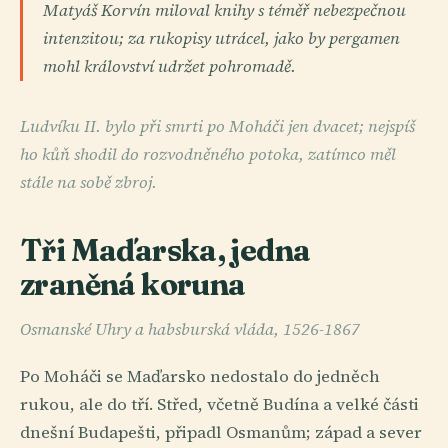
Matyáš Korvín miloval knihy s téměř nebezpečnou
intenzitou; za rukopisy utrácel, jako by pergamen
mohl království udržet pohromadě.
Ludvíku II. bylo při smrti po Moháči jen dvacet; nejspíš
ho kůň shodil do rozvodněného potoka, zatímco měl
stále na sobě zbroj.
Tři Maďarska, jedna
zraněná koruna
Osmanské Uhry a habsburská vláda, 1526-1867
Po Moháči se Maďarsko nedostalo do jedněch
rukou, ale do tří. Střed, včetně Budína a velké části
dnešní Budapešti, připadl Osmanům; západ a sever