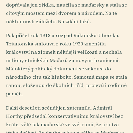
dopřávala jen zřídka, naučila se maďarsky a stala se
citovým mostem mezi dvorem a národem. Na té
náklonnosti záleželo. Na zdání také.
Pak přišel rok 1918 a rozpad Rakouska-Uherska.
Trianonská smlouva z roku 1920 zmenšila
království na zlomek někdejší velikosti a nechala
miliony etnických Maďarů za novými hranicemi.
Málokterý politický dokument se zakousl do
národního citu tak hluboko. Samotná mapa se stala
ranou, složenou do školních tříd, projevů i rodinné
paměti.
Další desetiletí scénář jen zatemnila. Admirál
Horthy předsedal konzervativnímu království bez
krále, větě tak maďarské ve své ironii, že ji sotva
třeba došívat. Za druhé světové války se Maďarsko