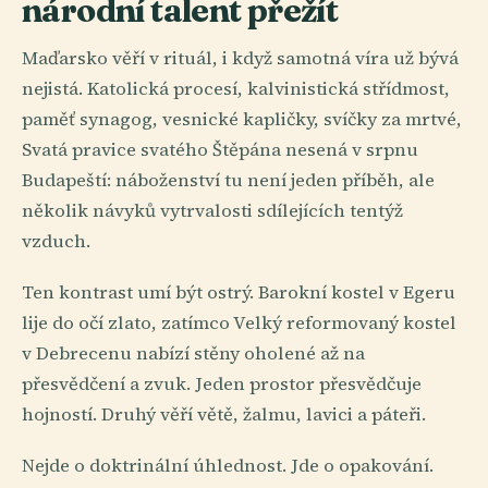
národní talent přežít
Maďarsko věří v rituál, i když samotná víra už bývá
nejistá. Katolická procesí, kalvinistická střídmost,
paměť synagog, vesnické kapličky, svíčky za mrtvé,
Svatá pravice svatého Štěpána nesená v srpnu
Budapeští: náboženství tu není jeden příběh, ale
několik návyků vytrvalosti sdílejících tentýž
vzduch.
Ten kontrast umí být ostrý. Barokní kostel v Egeru
lije do očí zlato, zatímco Velký reformovaný kostel
v Debrecenu nabízí stěny oholené až na
přesvědčení a zvuk. Jeden prostor přesvědčuje
hojností. Druhý věří větě, žalmu, lavici a páteři.
Nejde o doktrinální úhlednost. Jde o opakování.