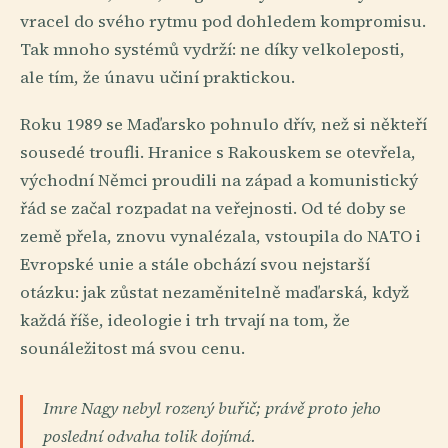
vracel do svého rytmu pod dohledem kompromisu.
Tak mnoho systémů vydrží: ne díky velkoleposti,
ale tím, že únavu učiní praktickou.
Roku 1989 se Maďarsko pohnulo dřív, než si někteří
sousedé troufli. Hranice s Rakouskem se otevřela,
východní Němci proudili na západ a komunistický
řád se začal rozpadat na veřejnosti. Od té doby se
země přela, znovu vynalézala, vstoupila do NATO i
Evropské unie a stále obchází svou nejstarší
otázku: jak zůstat nezaměnitelně maďarská, když
každá říše, ideologie i trh trvají na tom, že
sounáležitost má svou cenu.
Imre Nagy nebyl rozený buřič; právě proto jeho
poslední odvaha tolik dojímá.