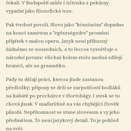
čekali. V Budapešti může i účtenka z pekárny
vypadat jako filozofická teze.
Pak tvrdost povolí. Slovo jako "köszönöm" dopadne
na konci sametem a "egészségedre" promění
přípitek v malou operu. Jazyk není příbuzný
žádnému ze sousedních, a to leccos vysvětluje o
národní povaze: všichni kolem stolu možná sdílejí
hranici, ale ne gramatiku.
Pády tu dělají práci, kterou jinde zastanou
předložky; přípony se drží se zarputilostí bodláků
na kabátě po procházce v Hortobágy. I stesk se tu
chová jinak. V maďarštině na vás chybějící člověk
působí. Nepřítomnost se stane slovesem a vy jeho
předmětem. To není jazykový detail. To je pohled
na svět.