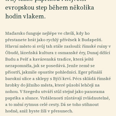
evropskou step během několika
hodin vlakem.
Maďarsko funguje nejlépe ve chvíli, kdy ho
přestanete brát jako rychlý přívěsek k Budapešti.
Hlavní město si svůj tah stále zaslouží: římské ruiny v
Óbudě, lázeňská kultura z osmanské éry, Dunaj dělící
Budu a Pešť a kavárenská tradice, která ještě
nezapomněla, jak se posedává. Jenže země se
přiostří, jakmile opustíte pohlednici. Eger přináší
barokní ulice a sklepy s Býčí krví. Pécs skládá římské
hrobky do jižního města, které působí lehčeji na
nohou. V Szegedu utváří stůl stejně jako panorama
paprika a slunce. Vzdálenosti zůstávají zvládnutelné,
a to mění rytmus celé cesty. Dá se toho stihnout
hodně, aniž byste žili v přesunech.