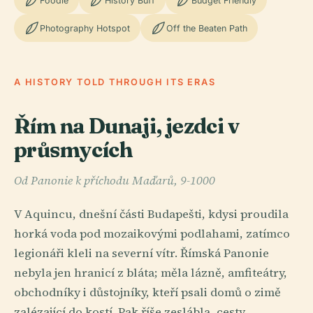
Foodie
History Buff
Budget Friendly
Photography Hotspot
Off the Beaten Path
A HISTORY TOLD THROUGH ITS ERAS
Řím na Dunaji, jezdci v
průsmycích
Od Panonie k příchodu Maďarů, 9-1000
V Aquincu, dnešní části Budapešti, kdysi proudila
horká voda pod mozaikovými podlahami, zatímco
legionáři kleli na severní vítr. Římská Panonie
nebyla jen hranicí z bláta; měla lázně, amfiteátry,
obchodníky i důstojníky, kteří psali domů o zimě
zalézající do kostí. Pak říše zeslábla, cesty