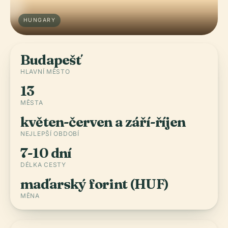
HUNGARY
Budapešť
HLAVNÍ MĚSTO
13
MĚSTA
květen-červen a září-říjen
NEJLEPŠÍ OBDOBÍ
7-10 dní
DÉLKA CESTY
maďarský forint (HUF)
MĚNA