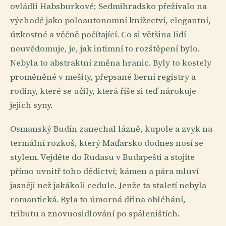
ovládli Habsburkové; Sedmihradsko přežívalo na
východě jako poloautonomní knížectví, elegantní,
úzkostné a věčně počítající. Co si většina lidí
neuvědomuje, je, jak intimní to rozštěpení bylo.
Nebyla to abstraktní změna hranic. Byly to kostely
proměněné v mešity, přepsané berní registry a
rodiny, které se učily, která říše si teď nárokuje
jejich syny.
Osmanský Budín zanechal lázně, kupole a zvyk na
termální rozkoš, který Maďarsko dodnes nosí se
stylem. Vejděte do Rudasu v Budapešti a stojíte
přímo uvnitř toho dědictví; kámen a pára mluví
jasněji než jakákoli cedule. Jenže ta staletí nebyla
romantická. Byla to úmorná dřina obléhání,
tributu a znovuosidlování po spáleništích.