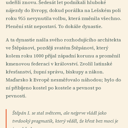
udeřili znovu. Šedesát let podnikali hluboké
nájezdy do Evropy, dokud porážka na Lešském poli
roku 955 nevynutila volbu, která změnila všechno.
Plenění stát nepostaví. To dokáže dynastie.
A ta dynastie našla svého rozhodujícího architekta
ve Štěpánovi, později svatém Štěpánovi, který
kolem roku 1000 přijal západní korunu a proměnil
kmenovou federaci v království. Zvolil latinské
křesťanství, župní správu, biskupy a zákon.
Maďarsko k Evropě nesměřovalo náhodou; bylo do
ní přibíjeno kostel po kostele a pevnost po
pevnosti.
Štěpán I. se stal světcem, ale nejprve vládl jako
tvrdooký pragmatik, který věděl, že křest bez moci je