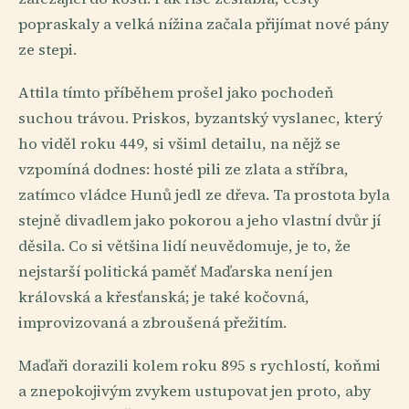
popraskaly a velká nížina začala přijímat nové pány
ze stepi.
Attila tímto příběhem prošel jako pochodeň
suchou trávou. Priskos, byzantský vyslanec, který
ho viděl roku 449, si všiml detailu, na nějž se
vzpomíná dodnes: hosté pili ze zlata a stříbra,
zatímco vládce Hunů jedl ze dřeva. Ta prostota byla
stejně divadlem jako pokorou a jeho vlastní dvůr jí
děsila. Co si většina lidí neuvědomuje, je to, že
nejstarší politická paměť Maďarska není jen
královská a křesťanská; je také kočovná,
improvizovaná a zbroušená přežitím.
Maďaři dorazili kolem roku 895 s rychlostí, koňmi
a znepokojivým zvykem ustupovat jen proto, aby