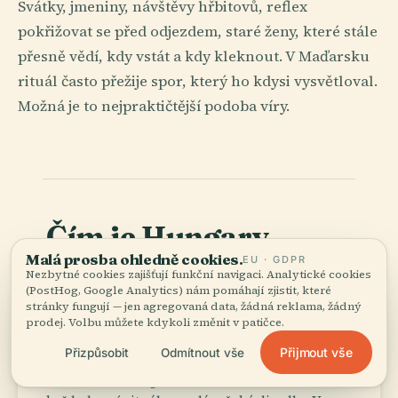
Svátky, jmeniny, návštěvy hřbitovů, reflex
pokřižovat se před odjezdem, staré ženy, které stále
přesně vědí, kdy vstát a kdy kleknout. V Maďarsku
rituál často přežije spor, který ho kdysi vysvětloval.
Možná je to nejpraktičtější podoba víry.
Čím je Hungary
02
nepřehlédnutelné
.
Malá prosba ohledně cookies.
EU · GDPR
Nezbytné cookies zajišťují funkční navigaci. Analytické cookies
(PostHog, Google Analytics) nám pomáhají zjistit, které
stránky fungují — jen agregovaná data, žádná reklama, žádný
Kultura termálních
prodej. Volbu můžete kdykoli změnit v patičce.
bath_outdoor
lázní
Přijmout vše
Přizpůsobit
Odmítnout vše
Maďarsko mění geotermální vodu v