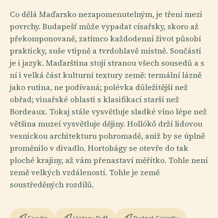
Co dělá Maďarsko nezapomenutelným, je tření mezi
povrchy. Budapešť může vypadat císařsky, skoro až
překomponovaně, zatímco každodenní život působí
prakticky, suše vtipně a tvrdohlavě místně. Součástí
je i jazyk. Maďarština stojí stranou všech sousedů a s
ní i velká část kulturní textury země: termální lázně
jako rutina, ne podívaná; polévka důležitější než
obřad; vinařské oblasti s klasifikací starší než
Bordeaux. Tokaj stále vysvětluje sladké víno lépe než
většina muzeí vysvětluje dějiny. Hollókő drží lidovou
vesnickou architekturu pohromadě, aniž by se úplně
proměnilo v divadlo. Hortobágy se otevře do tak
ploché krajiny, až vám přenastaví měřítko. Tohle není
země velkých vzdáleností. Tohle je země
soustředěných rozdílů.