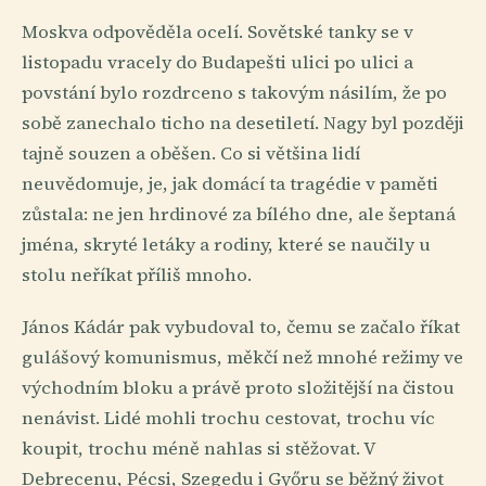
Moskva odpověděla ocelí. Sovětské tanky se v
listopadu vracely do Budapešti ulici po ulici a
povstání bylo rozdrceno s takovým násilím, že po
sobě zanechalo ticho na desetiletí. Nagy byl později
tajně souzen a oběšen. Co si většina lidí
neuvědomuje, je, jak domácí ta tragédie v paměti
zůstala: ne jen hrdinové za bílého dne, ale šeptaná
jména, skryté letáky a rodiny, které se naučily u
stolu neříkat příliš mnoho.
János Kádár pak vybudoval to, čemu se začalo říkat
gulášový komunismus, měkčí než mnohé režimy ve
východním bloku a právě proto složitější na čistou
nenávist. Lidé mohli trochu cestovat, trochu víc
koupit, trochu méně nahlas si stěžovat. V
Debrecenu, Pécsi, Szegedu i Győru se běžný život