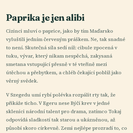
Paprika je jen alibi
Cizinci mluví o paprice, jako by tím Maďarsko
vyluštili jedním červeným práškem. Ne, tak snadné
to není. Skutečná síla sedí níž: cibule zpocená v
tuku, vývar, který nikam nespěchá, zakysaná
smetana vstupující přesně v té vteřině mezi
útěchou a přebytkem, a chléb čekající poblíž jako
věrný svědek.
V Szegedu umí rybí polévka rozpálit rty tak, že
přikáže ticho. V Egeru nese Býčí krev v jedné
sklenici národní talent pro drama, zatímco Tokaj
odpovídá sladkostí tak starou a ukázněnou, až
působí skoro církevně. Zemi nejlépe prozradí to, co