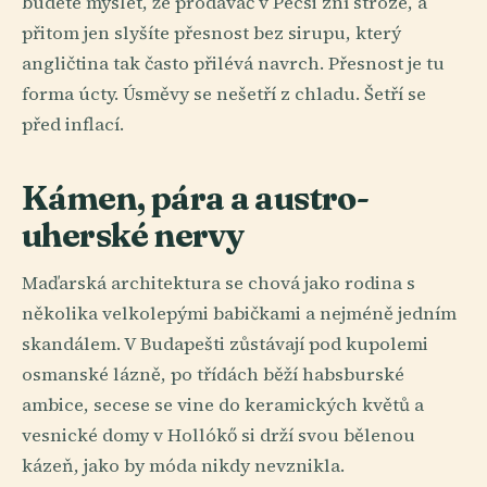
budete myslet, že prodavač v Pécsi zní stroze, a
přitom jen slyšíte přesnost bez sirupu, který
angličtina tak často přilévá navrch. Přesnost je tu
forma úcty. Úsměvy se nešetří z chladu. Šetří se
před inflací.
Kámen, pára a austro-
uherské nervy
Maďarská architektura se chová jako rodina s
několika velkolepými babičkami a nejméně jedním
skandálem. V Budapešti zůstávají pod kupolemi
osmanské lázně, po třídách běží habsburské
ambice, secese se vine do keramických květů a
vesnické domy v Hollókő si drží svou bělenou
kázeň, jako by móda nikdy nevznikla.