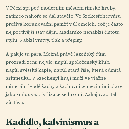
V Pécsi spí pod moderním městem římské hroby,
zatímco nahoře se dál stavělo. Ve Székesfehérváru
přežívá korunovační paměť v úlomcích, což je často
nejpoctivější stav dějin. Maďarsko nenabízí čistotu
stylu. Nabízí vrstvy, tlak a přepisy.
A pak je tu pára. Možná právě lázeňský dům
prozradí zemi nejvíc: napůl společenský klub,
napůl světská kaple, napůl stará říše, která odmítá
aritmetiku. V Széchenyi hrají muži ve vlažné
minerální vodě šachy a šachovnice mezi nimi plave
jako smlouva. Civilizace se hroutí. Zahajovací tah
zůstává.
Kadidlo, kalvinismus a