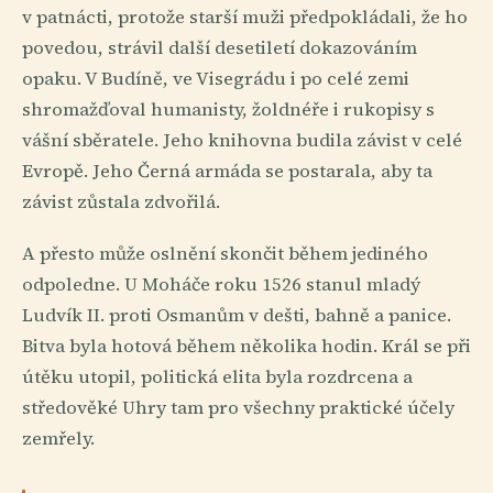
v patnácti, protože starší muži předpokládali, že ho
povedou, strávil další desetiletí dokazováním
opaku. V Budíně, ve Visegrádu i po celé zemi
shromažďoval humanisty, žoldnéře i rukopisy s
vášní sběratele. Jeho knihovna budila závist v celé
Evropě. Jeho Černá armáda se postarala, aby ta
závist zůstala zdvořilá.
A přesto může oslnění skončit během jediného
odpoledne. U Moháče roku 1526 stanul mladý
Ludvík II. proti Osmanům v dešti, bahně a panice.
Bitva byla hotová během několika hodin. Král se při
útěku utopil, politická elita byla rozdrcena a
středověké Uhry tam pro všechny praktické účely
zemřely.