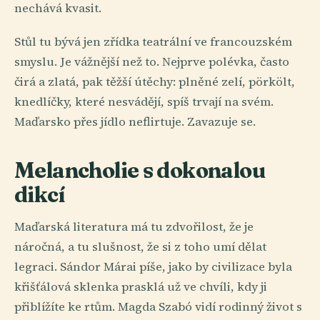
nechává kvasit.
Stůl tu bývá jen zřídka teatrální ve francouzském
smyslu. Je vážnější než to. Nejprve polévka, často
čirá a zlatá, pak těžší útěchy: plněné zelí, pörkölt,
knedlíčky, které nesvádějí, spíš trvají na svém.
Maďarsko přes jídlo neflirtuje. Zavazuje se.
Melancholie s dokonalou
dikcí
Maďarská literatura má tu zdvořilost, že je
náročná, a tu slušnost, že si z toho umí dělat
legraci. Sándor Márai píše, jako by civilizace byla
křišťálová sklenka prasklá už ve chvíli, kdy ji
přiblížíte ke rtům. Magda Szabó vidí rodinný život s