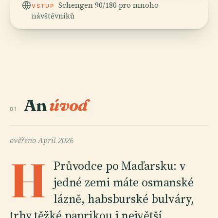
Schengen 90/180 pro mnoho
VSTUP
návštěvníků
An
úvod
01
ověřeno
April 2026
H
Průvodce po Maďarsku: v
jedné zemi máte osmanské
lázně, habsburské bulváry,
trhy těžké paprikou i největší