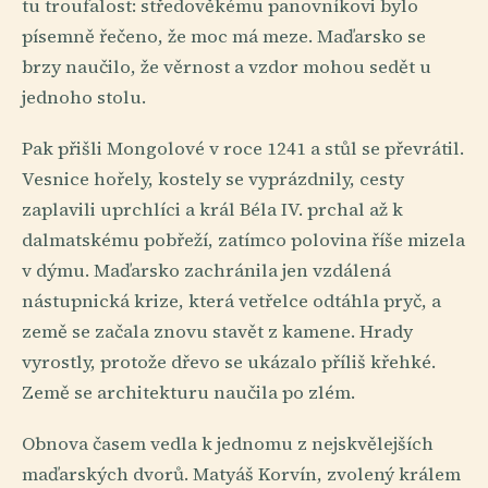
tu troufalost: středověkému panovníkovi bylo
písemně řečeno, že moc má meze. Maďarsko se
brzy naučilo, že věrnost a vzdor mohou sedět u
jednoho stolu.
Pak přišli Mongolové v roce 1241 a stůl se převrátil.
Vesnice hořely, kostely se vyprázdnily, cesty
zaplavili uprchlíci a král Béla IV. prchal až k
dalmatskému pobřeží, zatímco polovina říše mizela
v dýmu. Maďarsko zachránila jen vzdálená
nástupnická krize, která vetřelce odtáhla pryč, a
země se začala znovu stavět z kamene. Hrady
vyrostly, protože dřevo se ukázalo příliš křehké.
Země se architekturu naučila po zlém.
Obnova časem vedla k jednomu z nejskvělejších
maďarských dvorů. Matyáš Korvín, zvolený králem