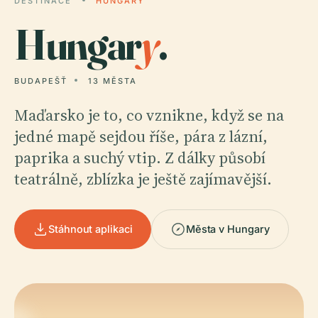
DESTINACE
HUNGARY
Hungar
y
.
BUDAPEŠŤ
13 MĚSTA
Maďarsko je to, co vznikne, když se na
jedné mapě sejdou říše, pára z lázní,
paprika a suchý vtip. Z dálky působí
teatrálně, zblízka je ještě zajímavější.
Stáhnout aplikaci
Města v Hungary