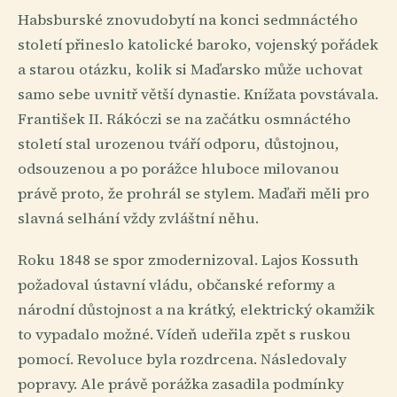
Habsburské znovudobytí na konci sedmnáctého
století přineslo katolické baroko, vojenský pořádek
a starou otázku, kolik si Maďarsko může uchovat
samo sebe uvnitř větší dynastie. Knížata povstávala.
František II. Rákóczi se na začátku osmnáctého
století stal urozenou tváří odporu, důstojnou,
odsouzenou a po porážce hluboce milovanou
právě proto, že prohrál se stylem. Maďaři měli pro
slavná selhání vždy zvláštní něhu.
Roku 1848 se spor zmodernizoval. Lajos Kossuth
požadoval ústavní vládu, občanské reformy a
národní důstojnost a na krátký, elektrický okamžik
to vypadalo možné. Vídeň udeřila zpět s ruskou
pomocí. Revoluce byla rozdrcena. Následovaly
popravy. Ale právě porážka zasadila podmínky