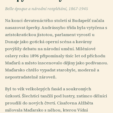
Belle époque a národní rozplétání, 1867-1945
Na konci devatenáctého století si Budapešť začala
nasazovat šperky. Andrássyho třída byla vytyčena s
aristokratickou jistotou, parlament vyrostl u
Dunaje jako gotická operní scéna a kavárny
povýšily debatu na národní umění. Miléniové
oslavy roku 1896 připomínaly tisíc let od příchodu
Maďarů a město inscenovalo dějiny jako podívanou.
Maďarsko chtělo vypadat starobyle, moderně a
nepostradatelně zároveň.
Byl to věk velkolepých fasád a soukromých
úzkostí. Šlechtici tančili pod lustry, zatímco dělníci
proudili do nových čtvrtí. Císařovna Alžběta
milovala Maďarsko s něhou, kterou Vídni