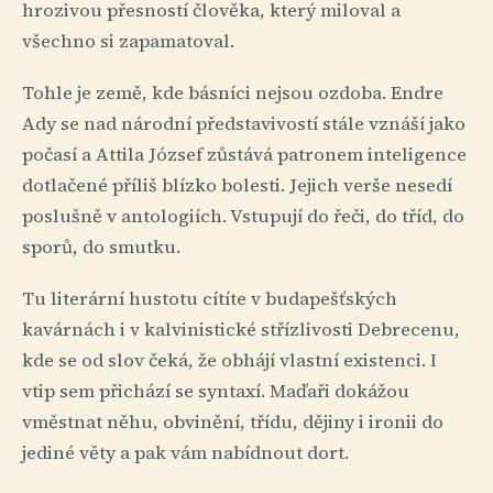
hrozivou přesností člověka, který miloval a
všechno si zapamatoval.
Tohle je země, kde básníci nejsou ozdoba. Endre
Ady se nad národní představivostí stále vznáší jako
počasí a Attila József zůstává patronem inteligence
dotlačené příliš blízko bolesti. Jejich verše nesedí
poslušně v antologiích. Vstupují do řeči, do tříd, do
sporů, do smutku.
Tu literární hustotu cítíte v budapešťských
kavárnách i v kalvinistické střízlivosti Debrecenu,
kde se od slov čeká, že obhájí vlastní existenci. I
vtip sem přichází se syntaxí. Maďaři dokážou
vměstnat něhu, obvinění, třídu, dějiny i ironii do
jediné věty a pak vám nabídnout dort.