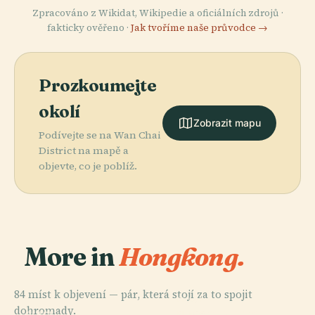
Zpracováno z Wikidat, Wikipedie a oficiálních zdrojů ·
fakticky ověřeno ·
Jak tvoříme naše průvodce →
Prozkoumejte
okolí
Zobrazit mapu
Podívejte se na Wan Chai
District na mapě a
objevte, co je poblíž.
More in
Hongkong.
84 míst k objevení — pár, která stojí za to spojit
PLACE
dohromady.
Hong Kong
PLACE
PLACE
PLACE