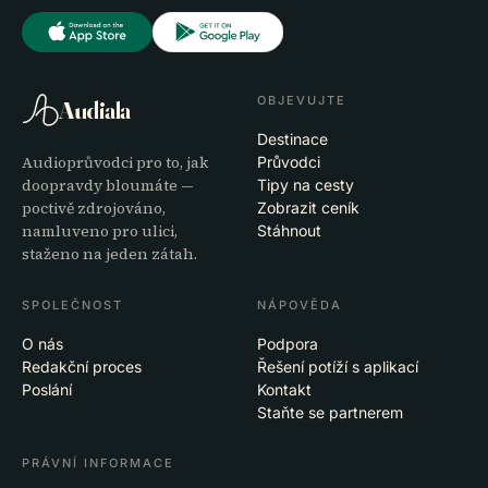
OBJEVUJTE
Audiala
Destinace
Audioprůvodci pro to, jak
Průvodci
doopravdy bloumáte —
Tipy na cesty
poctivě zdrojováno,
Zobrazit ceník
namluveno pro ulici,
Stáhnout
staženo na jeden zátah.
SPOLEČNOST
NÁPOVĚDA
O nás
Podpora
Redakční proces
Řešení potíží s aplikací
Poslání
Kontakt
Staňte se partnerem
PRÁVNÍ INFORMACE