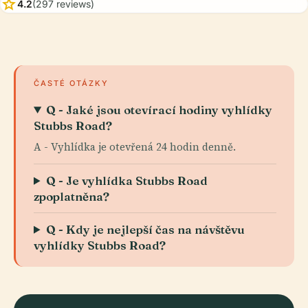
star
4.2
(297 reviews)
ČASTÉ OTÁZKY
Q - Jaké jsou otevírací hodiny vyhlídky
Stubbs Road?
A - Vyhlídka je otevřená 24 hodin denně.
Q - Je vyhlídka Stubbs Road
zpoplatněna?
Q - Kdy je nejlepší čas na návštěvu
vyhlídky Stubbs Road?