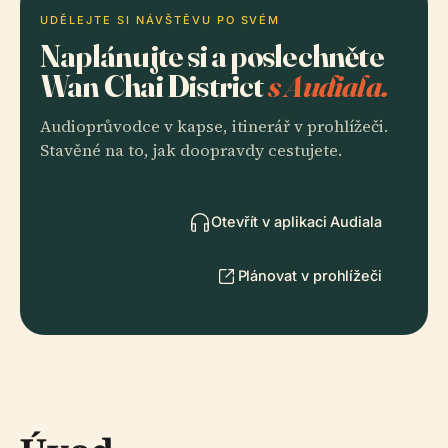
UDĚLEJTE SI NÁVŠTĚVU PO SVÉM
Naplánujte si a poslechněte
Wan Chai District
s Audiala.
Audioprůvodce v kapse, itinerář v prohlížeči.
Stavěné na to, jak doopravdy cestujete.
Otevřít v aplikaci Audiala
Plánovat v prohlížeči