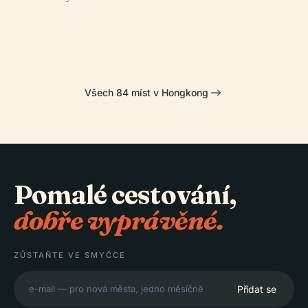
Východní
Kwai Tsing
Hongkong
Disneyland
Okres
District
Všech 84 míst v Hongkong
Pomalé cestování,
dobře vyprávěné.
ZŮSTAŇTE VE SMYČCE
Přidat se