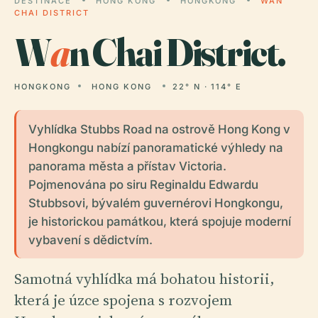
DESTINACE
HONG KONG
HONGKONG
WAN
CHAI DISTRICT
W
a
n Chai District.
HONGKONG
HONG KONG
22° N · 114° E
Vyhlídka Stubbs Road na ostrově Hong Kong v
Hongkongu nabízí panoramatické výhledy na
panorama města a přístav Victoria.
Pojmenována po siru Reginaldu Edwardu
Stubbsovi, bývalém guvernérovi Hongkongu,
je historickou památkou, která spojuje moderní
vybavení s dědictvím.
Samotná vyhlídka má bohatou historii,
která je úzce spojena s rozvojem