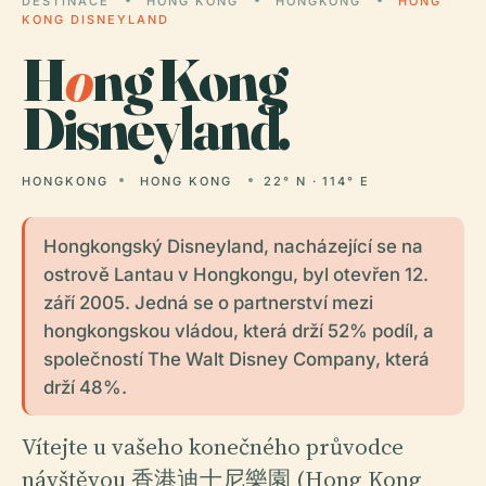
DESTINACE
HONG KONG
HONGKONG
HONG
KONG DISNEYLAND
H
o
ng Kong
Disneyland.
HONGKONG
HONG KONG
22° N · 114° E
Hongkongský Disneyland, nacházející se na
ostrově Lantau v Hongkongu, byl otevřen 12.
září 2005. Jedná se o partnerství mezi
hongkongskou vládou, která drží 52% podíl, a
společností The Walt Disney Company, která
drží 48%.
Vítejte u vašeho konečného průvodce
návštěvou 香港迪士尼樂園 (Hong Kong