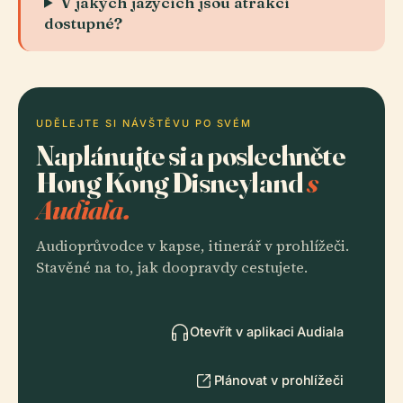
V jakých jazycích jsou atrakcí
dostupné?
UDĚLEJTE SI NÁVŠTĚVU PO SVÉM
Naplánujte si a poslechněte
Hong Kong Disneyland
s
Audiala.
Audioprůvodce v kapse, itinerář v prohlížeči.
Stavěné na to, jak doopravdy cestujete.
Otevřít v aplikaci Audiala
Plánovat v prohlížeči