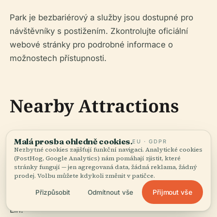
Park je bezbariérový a služby jsou dostupné pro
návštěvníky s postižením. Zkontrolujte oficiální
webové stránky pro podrobné informace o
možnostech přístupnosti.
Nearby Attractions
Malá prosba ohledně cookies.
Ngong Ping 360
EU · GDPR
Nezbytné cookies zajišťují funkční navigaci. Analytické cookies
(PostHog, Google Analytics) nám pomáhají zjistit, které
stránky fungují — jen agregovaná data, žádná reklama, žádný
prodej. Volbu můžete kdykoli změnit v patičce.
Lanovka nabízející ohromující pohledy na Lantau
Přijmout vše
Přizpůsobit
Odmítnout vše
Island a přístup k Tian Tan Buddha a klášteru Po
Lin.