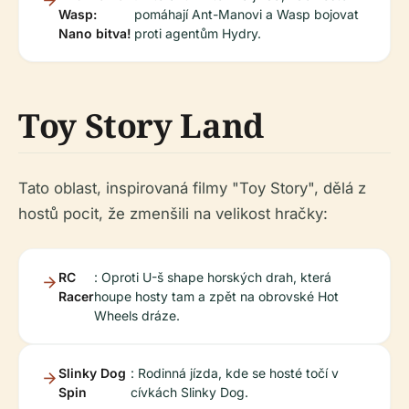
Wasp:
pomáhají Ant-Manovi a Wasp bojovat
Nano bitva!
proti agentům Hydry.
Toy Story Land
Tato oblast, inspirovaná filmy "Toy Story", dělá z
hostů pocit, že zmenšili na velikost hračky:
RC
: Oproti U-š shape horských drah, která
Racer
houpe hosty tam a zpět na obrovské Hot
Wheels dráze.
Slinky Dog
: Rodinná jízda, kde se hosté točí v
Spin
cívkách Slinky Dog.