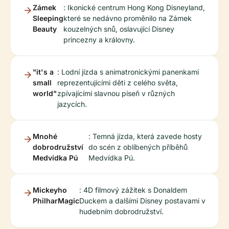
Zámek
: Ikonické centrum Hong Kong Disneyland,
Sleeping
které se nedávno proměnilo na Zámek
Beauty
kouzelných snů, oslavující Disney
princezny a královny.
"it's a
: Lodní jízda s animatronickými panenkami
small
reprezentujícími děti z celého světa,
world"
zpívajícími slavnou píseň v různých
jazycích.
Mnohé
: Temná jízda, která zavede hosty
dobrodružství
do scén z oblíbených příběhů
Medvídka Pú
Medvídka Pú.
Mickeyho
: 4D filmový zážitek s Donaldem
PhilharMagic
Duckem a dalšími Disney postavami v
hudebním dobrodružství.