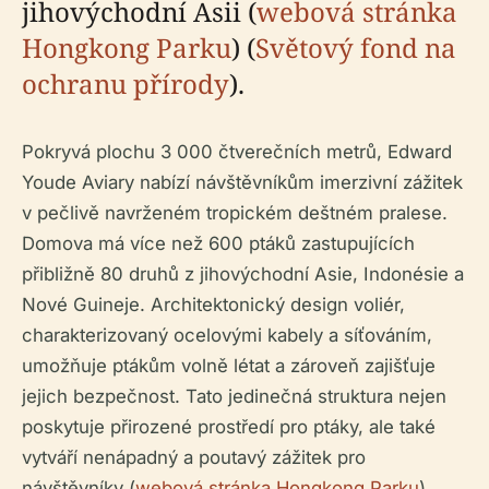
jihovýchodní Asii (
webová stránka
Hongkong Parku
) (
Světový fond na
ochranu přírody
).
Pokryvá plochu 3 000 čtverečních metrů, Edward
Youde Aviary nabízí návštěvníkům imerzivní zážitek
v pečlivě navrženém tropickém deštném pralese.
Domova má více než 600 ptáků zastupujících
přibližně 80 druhů z jihovýchodní Asie, Indonésie a
Nové Guineje. Architektonický design voliér,
charakterizovaný ocelovými kabely a síťováním,
umožňuje ptákům volně létat a zároveň zajišťuje
jejich bezpečnost. Tato jedinečná struktura nejen
poskytuje přirozené prostředí pro ptáky, ale také
vytváří nenápadný a poutavý zážitek pro
návštěvníky (
webová stránka Hongkong Parku
).