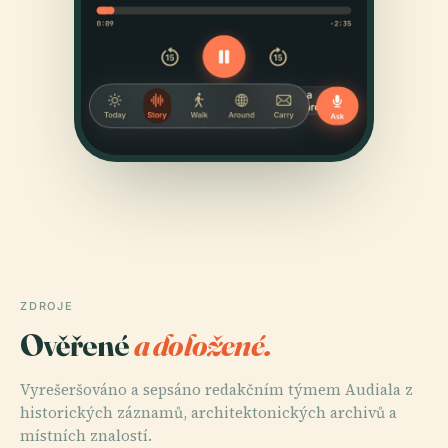
ZDROJE
Ověřené
a doložené.
Vyrešeršováno a sepsáno redakčním týmem Audiala z
historických záznamů, architektonických archivů a
místních znalostí.