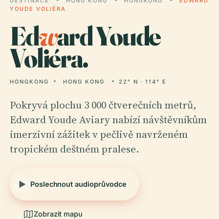
DESTINACE
HONG KONG
HONGKONG
EDWARD
YOUDE VOLIÉRA
Ed
w
ard Youde
Voliéra.
HONGKONG
HONG KONG
22° N · 114° E
Pokryvá plochu 3 000 čtverečních metrů,
Edward Youde Aviary nabízí návštěvníkům
imerzivní zážitek v pečlivě navrženém
tropickém deštném pralese.
Poslechnout audioprůvodce
Zobrazit mapu