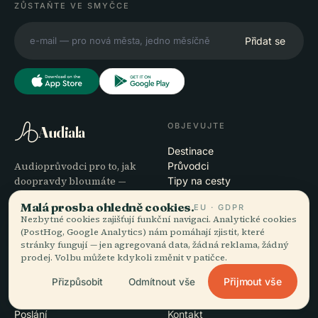
ZŮSTAŇTE VE SMYČCE
Přidat se
OBJEVUJTE
Audiala
Destinace
Audioprůvodci pro to, jak
Průvodci
doopravdy bloumáte —
Tipy na cesty
poctivě zdrojováno,
Zobrazit ceník
Malá prosba ohledně cookies.
EU · GDPR
namluveno pro ulici,
Stáhnout
Nezbytné cookies zajišťují funkční navigaci. Analytické cookies
staženo na jeden zátah.
(PostHog, Google Analytics) nám pomáhají zjistit, které
stránky fungují — jen agregovaná data, žádná reklama, žádný
prodej. Volbu můžete kdykoli změnit v patičce.
SPOLEČNOST
NÁPOVĚDA
Přijmout vše
Přizpůsobit
Odmítnout vše
O nás
Podpora
Redakční proces
Řešení potíží s aplikací
Poslání
Kontakt