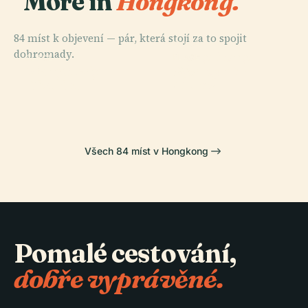
More in
Hongkong.
84 míst k objevení — pár, která stojí za to spojit
PLACE
dohromady.
Hong Kong
PLACE
PLACE
PLACE
Wan Chai
Východní
Hongkong
Disneyland
District
Okres
Všech 84 míst v Hongkong
Pomalé cestování,
dobře vyprávěné.