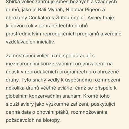
Sbírka voliér zahrnuje směs běžných a vzácných
druhů, jako je Bali Mynah, Nicobar Pigeon a
ohrožený Cockatoo s žlutou čepicí. Aviary hraje
klíčovou roli v ochraně těchto druhů
prostřednictvím reprodukčních programů a veřejně
vzdělávacích iniciativ.
Zaměstnanci voliér úzce spolupracují s
mezinárodními konzervačními organizacemi na
účasti v reprodukčních programech pro ohrožené
druhy. Tyto snahy vedly k úspěšnému rozmnožení
několika druhů včetně aviárie, čímž se přispělo k
globálním konzervačním snahám. Kromě toho
slouží aviary jako výzkumné zařízení, poskytující
cenná data o chování ptáků, rozmnožování a
požadavcích na biotopy.