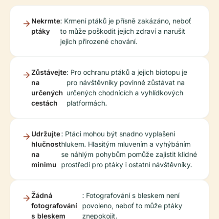
Nekrmte
: Krmení ptáků je přísně zakázáno, neboť
ptáky
to může poškodit jejich zdraví a narušit
jejich přirozené chování.
Zůstávejte
: Pro ochranu ptáků a jejich biotopu je
na
pro návštěvníky povinné zůstávat na
určených
určených chodnících a vyhlídkových
cestách
platformách.
Udržujte
: Ptáci mohou být snadno vyplašeni
hlučnost
hlukem. Hlasitým mluvením a vyhýbáním
na
se náhlým pohybům pomůže zajistit klidné
minimu
prostředí pro ptáky i ostatní návštěvníky.
Žádná
: Fotografování s bleskem není
fotografování
povoleno, neboť to může ptáky
s bleskem
znepokojit.