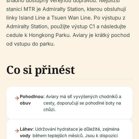
snadno dostupný veřejnou dopravou. Nejbližší
stanicí MTR je Admiralty Station, kterou obsluhují
linky Island Line a Tsuen Wan Line. Po výstupu z
Admiralty Station, použijte výstup C1 a následujte
cedule k Hongkong Parku. Aviary je krátký pochod
od vstupu do parku.
Co si přinést
Pohodlnou
: Aviary má síť vyvýšených chodníků a
obuv
cesty, doporučují se pohodlné boty na
chůzi.
Láhev
: Udržování hydratace je důležité, zejména
vody
během teplejších měsíců. Jsou k dispozici