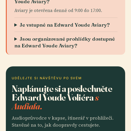
Youde Aviary?
Aviary je otevřena denně od 9:00 do 17:00.
Je vstupné na Edward Youde Aviary?
Jsou organizované prohlídky dostupné
na Edward Youde Aviary?
UDĚLEJTE SI NÁVŠTĚVU PO SVÉM
Naplánujte si a poslechněte
Edward Youde Voliéra
s
Audiala.
Audioprůvodce v kapse, itinerář v prohlížeči.
Stavěné na to, jak doopravdy cestujete.