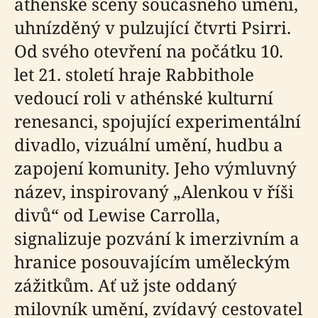
athénské scény současného umění,
uhnízděný v pulzující čtvrti Psirri.
Od svého otevření na počátku 10.
let 21. století hraje Rabbithole
vedoucí roli v athénské kulturní
renesanci, spojující experimentální
divadlo, vizuální umění, hudbu a
zapojení komunity. Jeho výmluvný
název, inspirovaný „Alenkou v říši
divů“ od Lewise Carrolla,
signalizuje pozvání k imerzivním a
hranice posouvajícím uměleckým
zážitkům. Ať už jste oddaný
milovník umění, zvídavý cestovatel