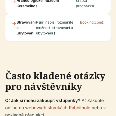
Archeologické muzeum
Krátká
Kerameikos:
procházka.
Stravování
Psirri nabízí rozmanité
Booking.com
).
a
možnosti stravování a
ubytování:
ubytování (
Často kladené otázky
pro návštěvníky
Q: Jak si mohu zakoupit vstupenky?
A: Zakupte
online na
webových stránkách Rabbithole
nebo v
pokladně před akcí.