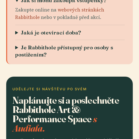
Jak si mohu zakoupit vstupenky?
Zakupte online na
webových stránkách
Rabbithole
nebo v pokladně před akcí.
Jaká je otevírací doba?
Je Rabbithole přístupný pro osoby s
postižením?
UDĚLEJTE SI NÁVŠTĚVU PO SVÉM
Naplánujte si a poslechněte
Rabbithole Art &
Performance Space
s
Audiala.