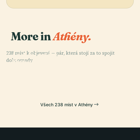
More in
Athény.
PLACE
Národní
238 míst k objevení — pár, která stojí za to spojit
Archeologické
dohromady.
Muzeum V
PLACE
PLACE
PLACE
Dionýsovo
Chrám Athény
Athénách
Héfaisteion
Divadlo
Niké
Všech 238 míst v Athény