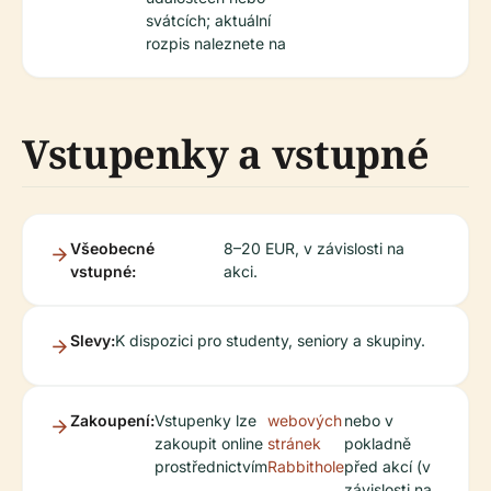
svátcích; aktuální
rozpis naleznete na
Vstupenky a vstupné
Všeobecné
8–20 EUR, v závislosti na
vstupné:
akci.
Slevy:
K dispozici pro studenty, seniory a skupiny.
Zakoupení:
Vstupenky lze
webových
nebo v
zakoupit online
stránek
pokladně
prostřednictvím
Rabbithole
před akcí (v
závislosti na