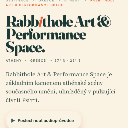
DESTINACE
GREECE
ATHÉNY
RABBITHOLE
ART & PERFORMANCE SPACE
Rabb
i
thole Art &
Performance
Space.
ATHÉNY
GREECE
37° N · 23° E
Rabbithole Art & Performance Space je
základním kamenem athénské scény
současného umění, uhnízděný v pulzující
čtvrti Psirri.
Poslechnout audioprůvodce