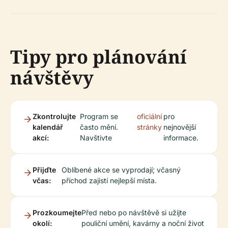
Tipy pro plánování
návštěvy
Zkontrolujte
Program se
oficiální
pro
kalendář
často mění.
stránky
nejnovější
akcí:
Navštivte
informace.
Přijďte
Oblíbené akce se vyprodají; včasný
včas:
příchod zajistí nejlepší místa.
Prozkoumejte
Před nebo po návštěvě si užijte
okolí:
pouliční umění, kavárny a noční život